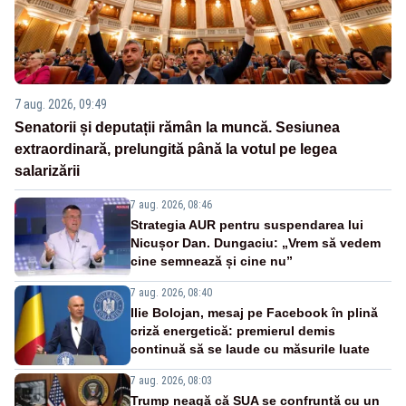
7 aug. 2026, 09:49
Senatorii și deputații rămân la muncă. Sesiunea
extraordinară, prelungită până la votul pe legea
salarizării
7 aug. 2026, 08:46
Strategia AUR pentru suspendarea lui
Nicușor Dan. Dungaciu: „Vrem să vedem
cine semnează și cine nu”
7 aug. 2026, 08:40
Ilie Bolojan, mesaj pe Facebook în plină
criză energetică: premierul demis
continuă să se laude cu măsurile luate
7 aug. 2026, 08:03
Trump neagă că SUA se confruntă cu un