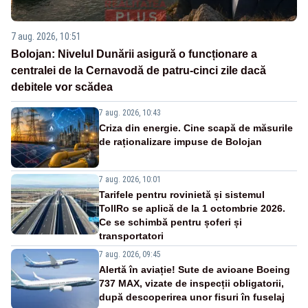
7 aug. 2026, 10:51
Bolojan: Nivelul Dunării asigură o funcționare a
centralei de la Cernavodă de patru-cinci zile dacă
debitele vor scădea
7 aug. 2026, 10:43
Criza din energie. Cine scapă de măsurile
de raționalizare impuse de Bolojan
7 aug. 2026, 10:01
Tarifele pentru rovinietă și sistemul
TollRo se aplică de la 1 octombrie 2026.
Ce se schimbă pentru șoferi și
transportatori
7 aug. 2026, 09:45
Alertă în aviație! Sute de avioane Boeing
737 MAX, vizate de inspecții obligatorii,
după descoperirea unor fisuri în fuselaj