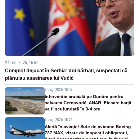
24 feb. 2026, 15:50
Complot dejucat în Serbia: doi bărbați, suspectați că
plănuiau asasinarea lui Vučić
7 aug. 2026, 10:47
Intervenție crucială pe Dunăre pentru
salvarea Cernavodă. ANAR: Fiecare barjă
va fi scufundată în 3-4 ore
7 aug. 2026, 10:39
Alertă în aviație! Sute de avioane Boeing
737 MAX, vizate de inspecții obligatorii,
după descoperirea unor fisuri în fuselaj