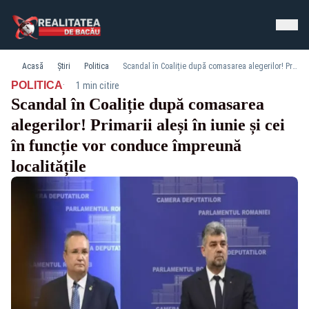
Acasă
Știri
Politica
Scandal în Coaliție după comasarea alegerilor! Primarii aleși în iunie și cei în funcție vor conduce împreună localitățile
·
POLITICA
1 min citire
Scandal în Coaliție după comasarea
alegerilor! Primarii aleși în iunie și cei
în funcție vor conduce împreună
localitățile