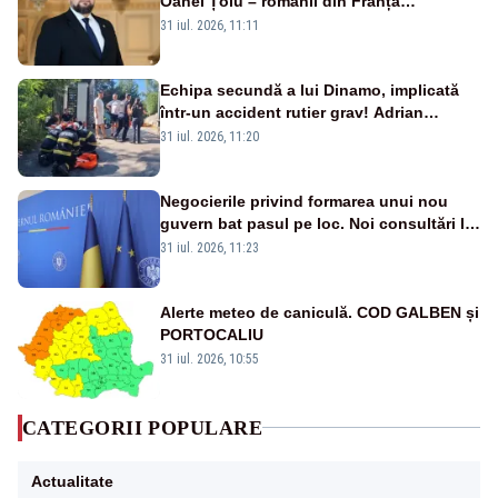
Oanei Țoiu – românii din Franța
abandonați de propriul minister de
31 iul. 2026, 11:11
externe în fața incendiilor de vegetație!”
Echipa secundă a lui Dinamo, implicată
într-un accident rutier grav! Adrian
Ropotan a fost resuscitat
31 iul. 2026, 11:20
Negocierile privind formarea unui nou
guvern bat pasul pe loc. Noi consultări la
Cotroceni, așteptate după mijlocul lunii
31 iul. 2026, 11:23
august -SURSE
Alerte meteo de caniculă. COD GALBEN și
PORTOCALIU
31 iul. 2026, 10:55
CATEGORII POPULARE
Actualitate