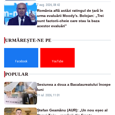
7 aug. 2026, 08:42
România află astăzi ratingul de țară în
urma evaluării Moody’s. Bolojan: „Trei
sunt factorii-cheie care stau la baza
acestor evaluări”
URMĂREȘTE-NE PE
Facebook
YouTube
POPULAR
Sesiunea a doua a Bacalaureatului începe
luni
31 iul. 2026, 11:01
Ștefan Geamănu (AUR): „Un nou eșec al