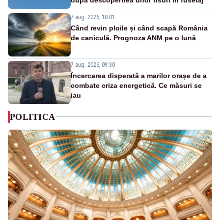
7 aug. 2026, 10:01
Când revin ploile și când scapă România
de caniculă. Prognoza ANM pe o lună
7 aug. 2026, 09:30
Încercarea disperată a marilor orașe de a
combate criza energetică. Ce măsuri se
iau
POLITICA