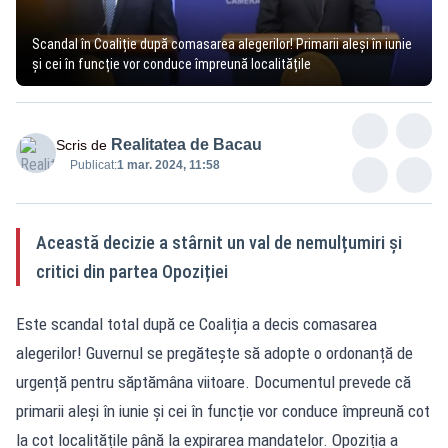
Scandal în Coaliție după comasarea alegerilor! Primarii aleși în iunie
și cei în funcție vor conduce împreună localitățile
Realitatea de Bacau
Scris de
Publicat:
1 mar. 2024, 11:58
Această decizie a stârnit un val de nemulțumiri și
critici din partea Opoziției
Este scandal total după ce Coaliția a decis comasarea
alegerilor! Guvernul se pregătește să adopte o ordonanță de
urgență pentru săptămâna viitoare. Documentul prevede că
primarii aleși în iunie și cei în funcție vor conduce împreună cot
la cot localitățile până la expirarea mandatelor. Opoziția a