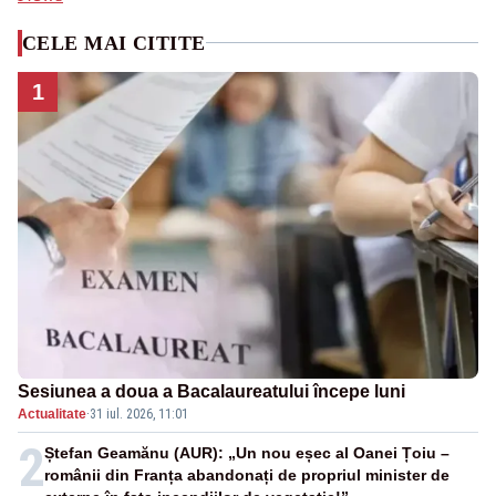
CELE MAI CITITE
1
Sesiunea a doua a Bacalaureatului începe luni
Actualitate
·
31 iul. 2026, 11:01
2
Ștefan Geamănu (AUR): „Un nou eșec al Oanei Țoiu –
românii din Franța abandonați de propriul minister de