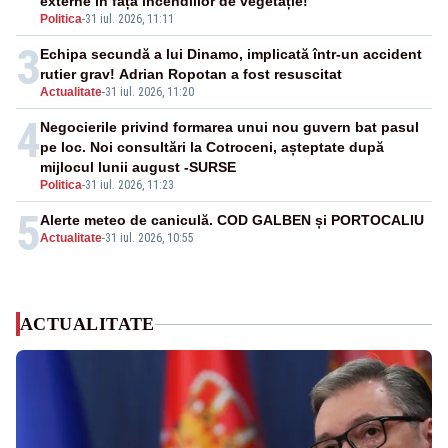
externe în fața incendiilor de vegetație!”
Politica
-
31 iul. 2026, 11:11
3
Echipa secundă a lui Dinamo, implicată într-un accident
rutier grav! Adrian Ropotan a fost resuscitat
Actualitate
-
31 iul. 2026, 11:20
4
Negocierile privind formarea unui nou guvern bat pasul
pe loc. Noi consultări la Cotroceni, așteptate după
mijlocul lunii august -SURSE
Politica
-
31 iul. 2026, 11:23
5
Alerte meteo de caniculă. COD GALBEN și PORTOCALIU
Actualitate
-
31 iul. 2026, 10:55
ACTUALITATE