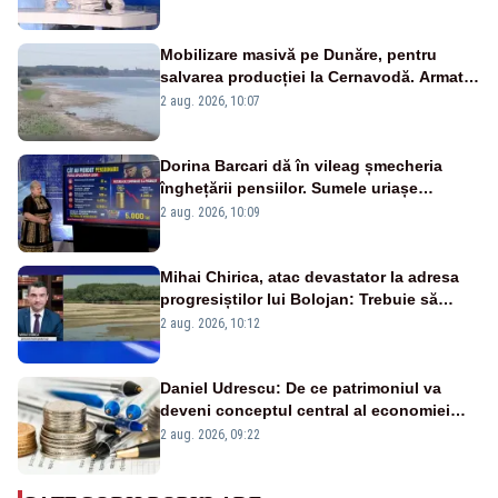
pensii
Mobilizare masivă pe Dunăre, pentru
salvarea producției la Cernavodă. Armata
va detona o stâncă și va devia apa
2 aug. 2026, 10:07
fluviului - IMAGINI AERIENE
Dorina Barcari dă în vileag șmecheria
înghețării pensiilor. Sumele uriașe
pierdute de fiecare român
2 aug. 2026, 10:09
Mihai Chirica, atac devastator la adresa
progresiștilor lui Bolojan: Trebuie să
protejăm și natura, dar nu șținem omaneii
2 aug. 2026, 10:12
în stare permanentă de alertă
Daniel Udrescu: De ce patrimoniul va
deveni conceptul central al economiei
viitoare?
2 aug. 2026, 09:22