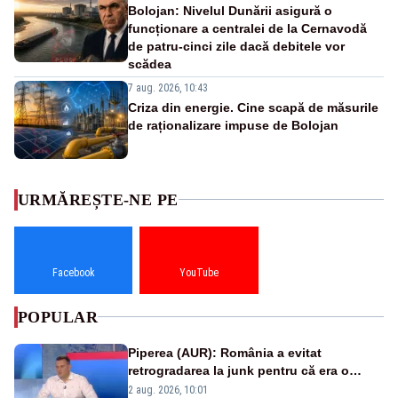
Bolojan: Nivelul Dunării asigură o
funcționare a centralei de la Cernavodă
de patru-cinci zile dacă debitele vor
scădea
7 aug. 2026, 10:43
Criza din energie. Cine scapă de măsurile
de raționalizare impuse de Bolojan
URMĂREȘTE-NE PE
Facebook
YouTube
POPULAR
Piperea (AUR): România a evitat
retrogradarea la junk pentru că era o
catastrofă pentru bănci și fondurile de
2 aug. 2026, 10:01