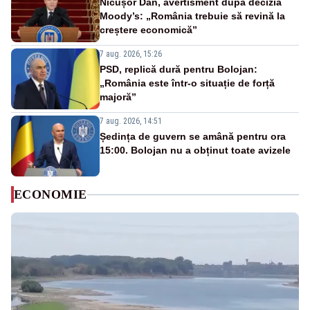
Nicușor Dan, avertisment după decizia
Moody’s: „România trebuie să revină la
creștere economică”
7 aug. 2026, 15:26
PSD, replică dură pentru Bolojan:
„România este într-o situație de forță
majoră”
7 aug. 2026, 14:51
Ședința de guvern se amână pentru ora
15:00. Bolojan nu a obținut toate avizele
ECONOMIE