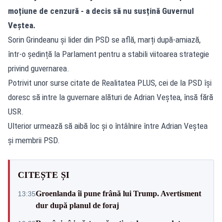
moțiune de cenzură - a decis să nu susțină Guvernul
Veștea.
Sorin Grindeanu și lider din PSD se află, marți după-amiază,
într-o ședință la Parlament pentru a stabili viitoarea strategie
privind guvernarea.
Potrivit unor surse citate de Realitatea PLUS, cei de la PSD își
doresc să intre la guvernare alături de Adrian Veștea, însă fără
USR.
Ulterior urmează să aibă loc și o întâlnire între Adrian Veștea
și membrii PSD.
CITEȘTE ȘI
Groenlanda îi pune frână lui Trump. Avertisment
13:35
dur după planul de foraj