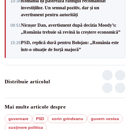
România își păstrează ratingul recomandat
10:38
investițiilor. Un semnal pozitiv, dar și un
avertisment pentru autorități
Nicușor Dan, avertisment după decizia Moody’s:
08:51
„România trebuie să revină la creștere economică”
PSD, replică dură pentru Bolojan: „România este
15:26
într-o situație de forță majoră”
Distribuie articolul
Mai multe articole despre
guvernare
PSD
sorin grindeanu
guvern vestea
susținere politica