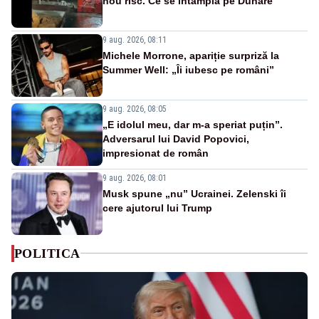
nou risc. Ce se întâmplă pe Dunăre
9 aug. 2026, 08:11
Michele Morrone, apariție surpriză la
Summer Well: „Îi iubesc pe români”
9 aug. 2026, 08:05
„E idolul meu, dar m-a speriat puțin”.
Adversarul lui David Popovici,
impresionat de român
9 aug. 2026, 08:01
Musk spune „nu” Ucrainei. Zelenski îi
cere ajutorul lui Trump
POLITICA