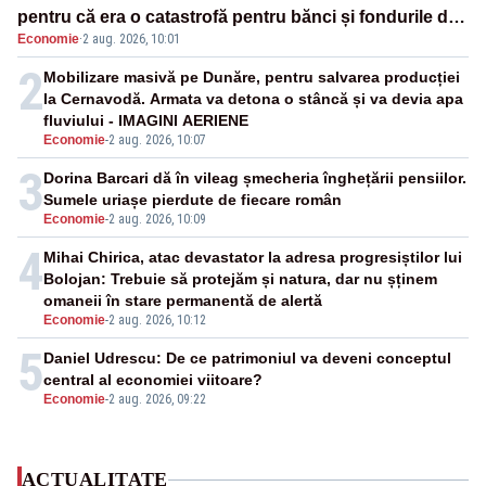
pentru că era o catastrofă pentru bănci și fondurile de
Economie
·
2 aug. 2026, 10:01
pensii
2
Mobilizare masivă pe Dunăre, pentru salvarea producției
la Cernavodă. Armata va detona o stâncă și va devia apa
fluviului - IMAGINI AERIENE
Economie
-
2 aug. 2026, 10:07
3
Dorina Barcari dă în vileag șmecheria înghețării pensiilor.
Sumele uriașe pierdute de fiecare român
Economie
-
2 aug. 2026, 10:09
4
Mihai Chirica, atac devastator la adresa progresiștilor lui
Bolojan: Trebuie să protejăm și natura, dar nu șținem
omaneii în stare permanentă de alertă
Economie
-
2 aug. 2026, 10:12
5
Daniel Udrescu: De ce patrimoniul va deveni conceptul
central al economiei viitoare?
Economie
-
2 aug. 2026, 09:22
ACTUALITATE