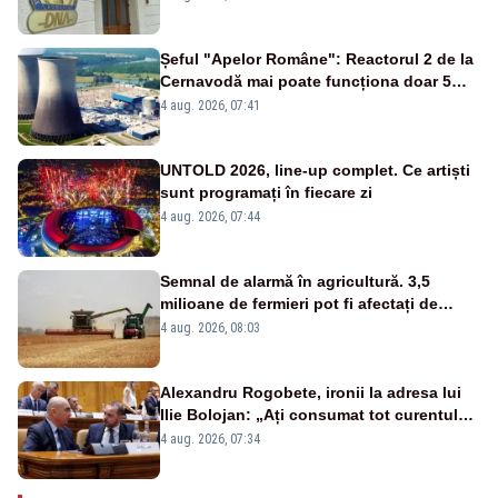
de DNA
Șeful "Apelor Române": Reactorul 2 de la
Cernavodă mai poate funcționa doar 5
zile
4 aug. 2026, 07:41
UNTOLD 2026, line-up complet. Ce artiști
sunt programați în fiecare zi
4 aug. 2026, 07:44
Semnal de alarmă în agricultură. 3,5
milioane de fermieri pot fi afectați de
strategia pentru conservarea
4 aug. 2026, 08:03
biodiversității
Alexandru Rogobete, ironii la adresa lui
Ilie Bolojan: „Ați consumat tot curentul
urmărind șobolani imaginari”
4 aug. 2026, 07:34