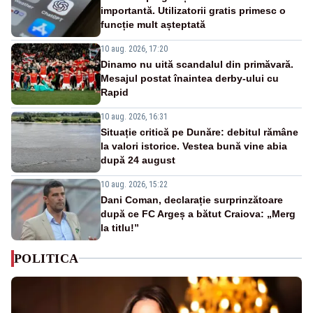
importantă. Utilizatorii gratis primesc o
funcție mult așteptată
10 aug. 2026, 17:20
Dinamo nu uită scandalul din primăvară.
Mesajul postat înaintea derby-ului cu
Rapid
10 aug. 2026, 16:31
Situație critică pe Dunăre: debitul rămâne
la valori istorice. Vestea bună vine abia
după 24 august
10 aug. 2026, 15:22
Dani Coman, declarație surprinzătoare
după ce FC Argeș a bătut Craiova: „Merg
la titlu!”
POLITICA