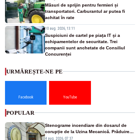
Măsuri de sprijin pentru fermieri și
transportatori. Carburantul ar putea fi
achitat în rate
10 aug. 2026, 13:11
Suspiciuni de cartel pe piața IT și a
echipamentelor de securitate. Trei
companii sunt anchetate de Consiliul
Concurenței
URMĂREȘTE-NE PE
Facebook
YouTube
POPULAR
Stenograme incendiare din dosarul de
corupție de la Uzina Mecanică. Prăduirea
banilor din programul SAFE, interceptată
4 aug. 2026, 07:37