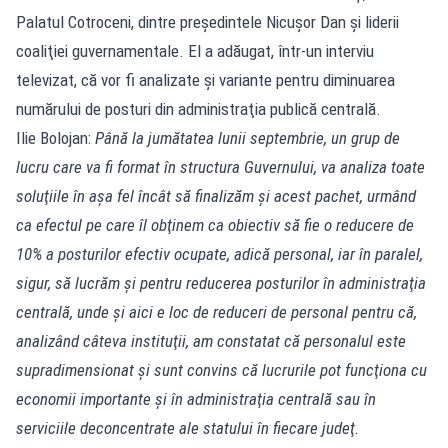
Palatul Cotroceni, dintre preşedintele Nicuşor Dan şi liderii
coaliţiei guvernamentale. El a adăugat, într-un interviu
televizat, că vor fi analizate şi variante pentru diminuarea
numărului de posturi din administraţia publică centrală.
Ilie Bolojan:
Până la jumătatea lunii septembrie, un grup de
lucru care va fi format în structura Guvernului, va analiza toate
soluţiile în aşa fel încât să finalizăm şi acest pachet, urmând
ca efectul pe care îl obţinem ca obiectiv să fie o reducere de
10% a posturilor efectiv ocupate, adică personal, iar în paralel,
sigur, să lucrăm şi pentru reducerea posturilor în administraţia
centrală, unde şi aici e loc de reduceri de personal pentru că,
analizând câteva instituţii, am constatat că personalul este
supradimensionat şi sunt convins că lucrurile pot funcţiona cu
economii importante şi în administraţia centrală sau în
serviciile deconcentrate ale statului în fiecare judeţ.