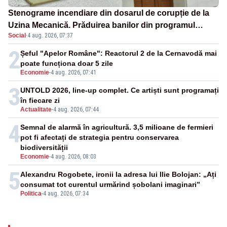
Stenograme incendiare din dosarul de corupție de la
Uzina Mecanică. Prăduirea banilor din programul
Social
·
4 aug. 2026, 07:37
SAFE, interceptată de DNA
2
Șeful "Apelor Române": Reactorul 2 de la Cernavodă mai
poate funcționa doar 5 zile
Economie
-
4 aug. 2026, 07:41
3
UNTOLD 2026, line-up complet. Ce artiști sunt programați
în fiecare zi
Actualitate
-
4 aug. 2026, 07:44
4
Semnal de alarmă în agricultură. 3,5 milioane de fermieri
pot fi afectați de strategia pentru conservarea
biodiversității
Economie
-
4 aug. 2026, 08:03
5
Alexandru Rogobete, ironii la adresa lui Ilie Bolojan: „Ați
consumat tot curentul urmărind șobolani imaginari”
Politica
-
4 aug. 2026, 07:34