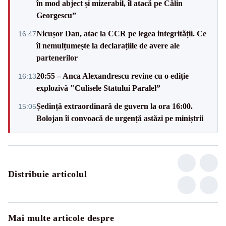
în mod abject și mizerabil, îl atacă pe Călin
Georgescu”
Nicușor Dan, atac la CCR pe legea integrității. Ce
16:47
îl nemulțumește la declarațiile de avere ale
partenerilor
20:55 – Anca Alexandrescu revine cu o ediție
16:13
explozivă "Culisele Statului Paralel”
Ședință extraordinară de guvern la ora 16:00.
15:05
Bolojan îi convoacă de urgență astăzi pe miniștrii
Distribuie articolul
Mai multe articole despre