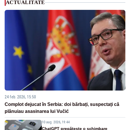
ACTUALITATE
24 feb. 2026, 15:50
Complot dejucat în Serbia: doi bărbați, suspectați că
plănuiau asasinarea lui Vučić
10 aug. 2026, 19:44
ChatGPT pregătește o schimbare