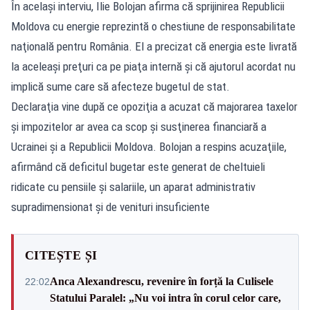
În acelaşi interviu, Ilie Bolojan afirma că sprijinirea Republicii
Moldova cu energie reprezintă o chestiune de responsabilitate
naţională pentru România. El a precizat că energia este livrată
la aceleaşi preţuri ca pe piaţa internă şi că ajutorul acordat nu
implică sume care să afecteze bugetul de stat.
Declaraţia vine după ce opoziţia a acuzat că majorarea taxelor
şi impozitelor ar avea ca scop şi susţinerea financiară a
Ucrainei şi a Republicii Moldova. Bolojan a respins acuzaţiile,
afirmând că deficitul bugetar este generat de cheltuieli
ridicate cu pensiile şi salariile, un aparat administrativ
supradimensionat şi de venituri insuficiente
CITEȘTE ȘI
Anca Alexandrescu, revenire în forță la Culisele
22:02
Statului Paralel: „Nu voi intra în corul celor care,