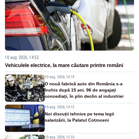
10 aug. 2026, 14:52
Vehiculele electrice, la mare căutare printre români
10 aug. 2026, 14:19
O nouă fabrică auto din România s-a
închis după 15 ani. 96 de angajați
concediați, în plin declin al industriei
10 aug. 2026, 14:12
Noi discuții tehnice pe tema legii
salarizării, la Palatul Cotroceni
10 aug. 2026, 13:33