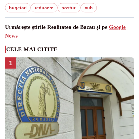
bugetari
reducere
posturi
cub
Urmărește știrile Realitatea de Bacau și pe
Google
News
CELE MAI CITITE
1