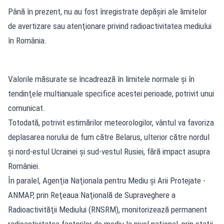
Până în prezent, nu au fost înregistrate depăşiri ale limitelor
de avertizare sau atenţionare privind radioactivitatea mediului
în România.
Valorile măsurate se încadrează în limitele normale şi în
tendinţele multianuale specifice acestei perioade, potrivit unui
comunicat.
Totodată, potrivit estimărilor meteorologilor, vântul va favoriza
deplasarea norului de fum către Belarus, ulterior către nordul
şi nord-estul Ucrainei şi sud-vestul Rusiei, fără impact asupra
României.
În paralel, Agenţia Naţionala pentru Mediu şi Arii Protejate -
ANMAP, prin Reţeaua Naţională de Supraveghere a
Radioactivităţii Mediului (RNSRM), monitorizează permanent
radioactivitatea factorilor de mediu la nivel naţional, prin staţii