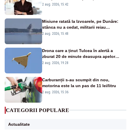
emisiunii „Miza Zilei” la Realitatea PLUS
2 aug. 2026, 15:42
Misiune ratată la Izvoarele, pe Dunăre:
stânca nu a cedat, militarii reiau
detonările luni – VIDEO
2 aug. 2026, 15:48
Drona care a ținut Tulcea în alertă a
zburat 20 de minute deasupra apelor
României. Au fost ridicate două F-16
2 aug. 2026, 19:28
Carburanții s-au scumpit din nou,
motorina este la un pas de 11 lei/litru
2 aug. 2026, 15:36
CATEGORII POPULARE
Actualitate