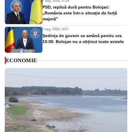
7 aug. 2026, 15:26
PSD, replică dură pentru Bolojan:
„România este într-o situație de forță
majoră”
7 aug. 2026, 14:51
Ședința de guvern se amână pentru ora
15:00. Bolojan nu a obținut toate avizele
ECONOMIE