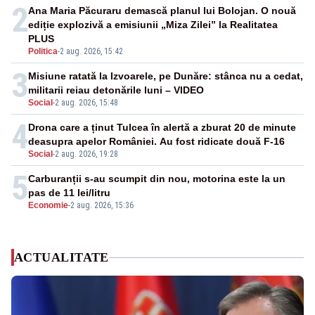
2
Ana Maria Păcuraru demască planul lui Bolojan. O nouă
ediție explozivă a emisiunii „Miza Zilei” la Realitatea
PLUS
Politica
-
2 aug. 2026, 15:42
3
Misiune ratată la Izvoarele, pe Dunăre: stânca nu a cedat,
militarii reiau detonările luni – VIDEO
Social
-
2 aug. 2026, 15:48
4
Drona care a ținut Tulcea în alertă a zburat 20 de minute
deasupra apelor României. Au fost ridicate două F-16
Social
-
2 aug. 2026, 19:28
5
Carburanții s-au scumpit din nou, motorina este la un
pas de 11 lei/litru
Economie
-
2 aug. 2026, 15:36
ACTUALITATE