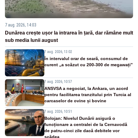
7 aug. 2026, 14:03
Dunărea crește ușor la intrarea în țară, dar rămâne mult
sub media lunii august
7 aug. 2026, 13:02
În intervalul orar de seară, consumul de
curent „a scăzut cu 200-300 de megawați”
7 aug. 2026, 10:57
ANSVSA a negociat, la Ankara, un acord
pentru facilitarea tranzitului prin Turcia al
carcaselor de ovine și bovine
7 aug. 2026, 10:51
Bolojan: Nivelul Dunării asigură o
funcționare a centralei de la Cernavodă
de patru-cinci zile dacă debitele vor
scădea