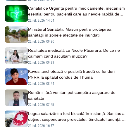
Canalul de Urgență pentru medicamente, mecanism
esențial pentru pacienții care au nevoie rapidă de
tratament
22 iul. 2026, 14:04
Ministerul Sănătății: Măsuri pentru protejarea
sănătății în zonele afectate de inundații
22 iul. 2026, 09:30
Realitatea medicală cu Nicole Păcuraru: De ce ne
calmăm când ascultăm muzică?
22 iul. 2026, 09:23
Kovesi anchetează o posibilă fraudă cu fonduri
PNRR la spitalul condus de Thuma
22 iul. 2026, 08:44
Românii fără venituri pot cumpăra asigurare de
sănătate
22 iul. 2026, 07:45
Legea salarizării a fost blocată în instanță. Sanitas a
obținut suspendarea proiectului. Sindicatul anunță că
rămâne pregătit de grevă generală
21 iul. 2026, 16:37