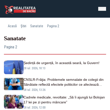
Acasă
Știri
Sanatate
Pagina 2
Sanatate
Pagina 2
Ședință de urgență, în această seară, la Guvern!
28 iul. 2026, 18:13
CNSLR-Frăţia: Problemele semnalate de colegii din
Sănătate reflectă efectele politicilor ce afectează
sistemul public şi dialogul social
28 iul. 2026, 13:26
Cadrele medicale, revoltate: „Să îi ajungă lui Bolojan
17 lei pe zi pentru mâncare”
28 iul. 2026, 12:00