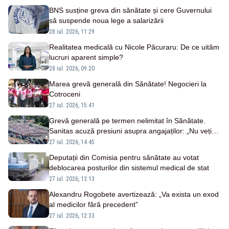
BNS susține greva din sănătate și cere Guvernului
să suspende noua lege a salarizării
28 iul. 2026, 11:29
Realitatea medicală cu Nicole Păcuraru: De ce uităm
lucruri aparent simple?
28 iul. 2026, 09:20
Marea grevă generală din Sănătate! Negocieri la
Cotroceni
27 iul. 2026, 15:41
Grevă generală pe termen nelimitat în Sănătate.
Sanitas acuză presiuni asupra angajaților: „Nu veți
opri greva prin intimidare”
27 iul. 2026, 14:45
Deputații din Comisia pentru sănătate au votat
deblocarea posturilor din sistemul medical de stat
27 iul. 2026, 13:13
Alexandru Rogobete avertizează: „Va exista un exod
al medicilor fără precedent”
27 iul. 2026, 12:33