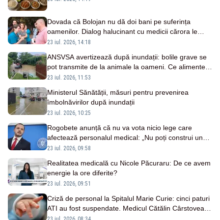
Dovada că Bolojan nu dă doi bani pe suferința
oamenilor. Dialog halucinant cu medicii cărora le
tăiase veniturile, ca primar, în 2018 – VIDEO
23 iul. 2026, 14:18
ANSVSA avertizează după inundații: bolile grave se
pot transmite de la animale la oameni. Ce alimente și
surse de apă trebuie evitate
23 iul. 2026, 11:53
Ministerul Sănătății, măsuri pentru prevenirea
îmbolnăvirilor după inundații
23 iul. 2026, 10:25
Rogobete anunță că nu va vota nicio lege care
afectează personalul medical: „Nu poți construi un
sistem mai puternic lovindu-i pe cei care îl țin în
23 iul. 2026, 09:58
viață”
Realitatea medicală cu Nicole Păcuraru: De ce avem
energie la ore diferite?
23 iul. 2026, 09:51
Criză de personal la Spitalul Marie Curie: cinci paturi
ATI au fost suspendate. Medicul Cătălin Cârstoveanu
avertizează: „Expunem la risc” pacienții
23 iul. 2026, 08:34