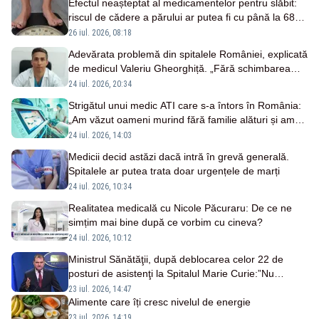
Efectul neașteptat al medicamentelor pentru slăbit:
riscul de cădere a părului ar putea fi cu până la 68%
mai mare
26 iul. 2026, 08:18
Adevărata problemă din spitalele României, explicată
de medicul Valeriu Gheorghiță. „Fără schimbarea
modului de funcționare, riscăm doar să finanțăm mai
24 iul. 2026, 20:34
bine același sistem”
Strigătul unui medic ATI care s-a întors în România:
„Am văzut oameni murind fără familie alături și am
fost noi cei care le-am ținut mâna”
24 iul. 2026, 14:03
Medicii decid astăzi dacă intră în grevă generală.
Spitalele ar putea trata doar urgențele de marți
24 iul. 2026, 10:34
Realitatea medicală cu Nicole Păcuraru: De ce ne
simțim mai bine după ce vorbim cu cineva?
24 iul. 2026, 10:12
Ministrul Sănătăţii, după deblocarea celor 22 de
posturi de asistenţi la Spitalul Marie Curie:”Nu
rezolvă problema majoră cu care se confruntă
23 iul. 2026, 14:47
sistemul”
Alimente care îți cresc nivelul de energie
23 iul. 2026, 14:19