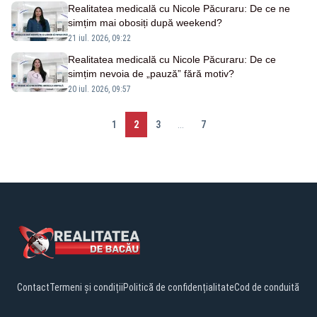
Realitatea medicală cu Nicole Păcuraru: De ce ne
simțim mai obosiți după weekend?
21 iul. 2026, 09:22
Realitatea medicală cu Nicole Păcuraru: De ce
simțim nevoia de „pauză” fără motiv?
20 iul. 2026, 09:57
1
2
3
...
7
Contact
Termeni și condiții
Politică de confidențialitate
Cod de conduită