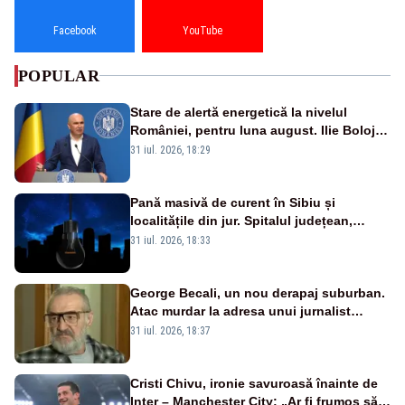
Facebook
YouTube
POPULAR
Stare de alertă energetică la nivelul
României, pentru luna august. Ilie Bolojan
a anunțat importuri și posibile restricții –
31 iul. 2026, 18:29
VIDEO
Pană masivă de curent în Sibiu și
localitățile din jur. Spitalul județean,
semafoarele, rețelele de telefonie, grav
31 iul. 2026, 18:33
afectate
George Becali, un nou derapaj suburban.
Atac murdar la adresa unui jurnalist
sportiv – AUDIO
31 iul. 2026, 18:37
Cristi Chivu, ironie savuroasă înainte de
Inter – Manchester City: „Ar fi frumos să