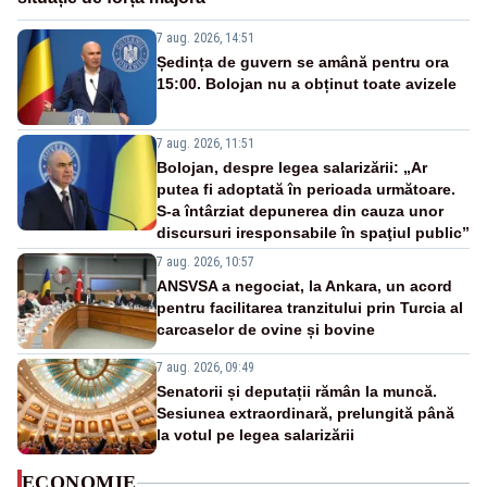
7 aug. 2026, 14:51
Ședința de guvern se amână pentru ora
15:00. Bolojan nu a obținut toate avizele
7 aug. 2026, 11:51
Bolojan, despre legea salarizării: „Ar
putea fi adoptată în perioada următoare.
S-a întârziat depunerea din cauza unor
discursuri iresponsabile în spaţiul public”
7 aug. 2026, 10:57
ANSVSA a negociat, la Ankara, un acord
pentru facilitarea tranzitului prin Turcia al
carcaselor de ovine și bovine
7 aug. 2026, 09:49
Senatorii și deputații rămân la muncă.
Sesiunea extraordinară, prelungită până
la votul pe legea salarizării
ECONOMIE