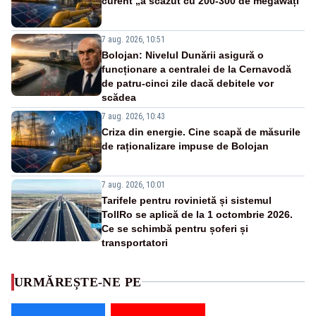
curent „a scăzut cu 200-300 de megawați”
7 aug. 2026, 10:51
Bolojan: Nivelul Dunării asigură o
funcționare a centralei de la Cernavodă
de patru-cinci zile dacă debitele vor
scădea
7 aug. 2026, 10:43
Criza din energie. Cine scapă de măsurile
de raționalizare impuse de Bolojan
7 aug. 2026, 10:01
Tarifele pentru rovinietă și sistemul
TollRo se aplică de la 1 octombrie 2026.
Ce se schimbă pentru șoferi și
transportatori
URMĂREȘTE-NE PE