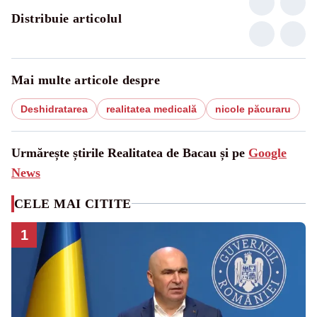
Distribuie articolul
Mai multe articole despre
Deshidratarea
realitatea medicală
nicole păcuraru
Urmărește știrile Realitatea de Bacau și pe
Google
News
CELE MAI CITITE
1