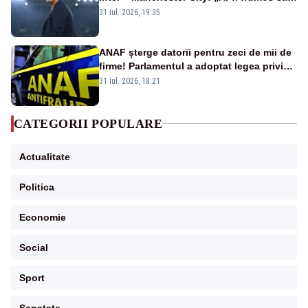
mai cumpărați și de la noi”
31 iul. 2026, 19:35
ANAF șterge datorii pentru zeci de mii de
firme! Parlamentul a adoptat legea privind
amnistia fiscală
31 iul. 2026, 18:21
CATEGORII POPULARE
Actualitate
Politica
Economie
Social
Sport
Sanatate