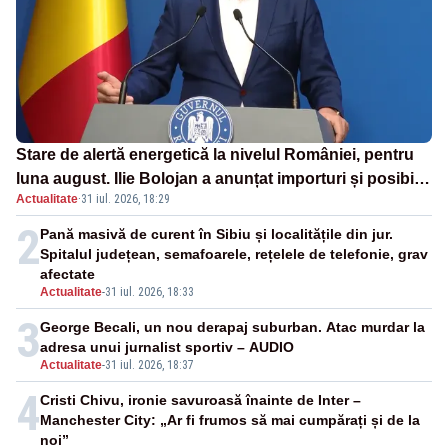
Stare de alertă energetică la nivelul României, pentru
luna august. Ilie Bolojan a anunțat importuri și posibile
Actualitate
·
31 iul. 2026, 18:29
restricții – VIDEO
2
Pană masivă de curent în Sibiu și localitățile din jur.
Spitalul județean, semafoarele, rețelele de telefonie, grav
afectate
Actualitate
-
31 iul. 2026, 18:33
3
George Becali, un nou derapaj suburban. Atac murdar la
adresa unui jurnalist sportiv – AUDIO
Actualitate
-
31 iul. 2026, 18:37
4
Cristi Chivu, ironie savuroasă înainte de Inter –
Manchester City: „Ar fi frumos să mai cumpărați și de la
noi”