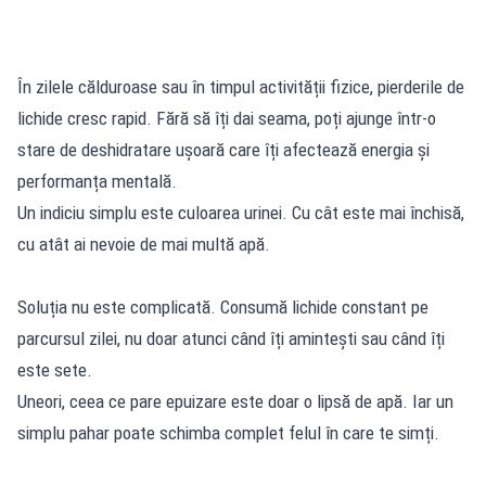
În zilele călduroase sau în timpul activității fizice, pierderile de
lichide cresc rapid. Fără să îți dai seama, poți ajunge într-o
stare de deshidratare ușoară care îți afectează energia și
performanța mentală.
Un indiciu simplu este culoarea urinei. Cu cât este mai închisă,
cu atât ai nevoie de mai multă apă.
Soluția nu este complicată. Consumă lichide constant pe
parcursul zilei, nu doar atunci când îți amintești sau când îți
este sete.
Uneori, ceea ce pare epuizare este doar o lipsă de apă. Iar un
simplu pahar poate schimba complet felul în care te simți.