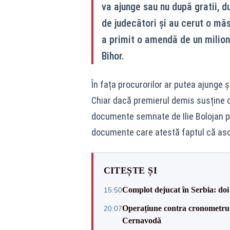
va ajunge sau nu după gratii, d
de judecători și au cerut o măs
a primit o amendă de un milion 
Bihor.
În fața procurorilor ar putea ajunge și
Chiar dacă premierul demis susține că
documente semnate de Ilie Bolojan pe
documente care atestă faptul că aso
CITEȘTE ȘI
Complot dejucat în Serbia: doi 
15:50
Operațiune contra cronometru 
20:07
Cernavodă