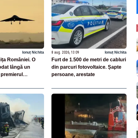
Ionuț Nichita
8 aug. 2026, 13:09
Ionuț Nichita
nița României. O
Furt de 1.500 de metri de cabluri
odat lângă un
din parcuri fotovoltaice. Șapte
 premierul
persoane, arestate
onvocat Consiliul