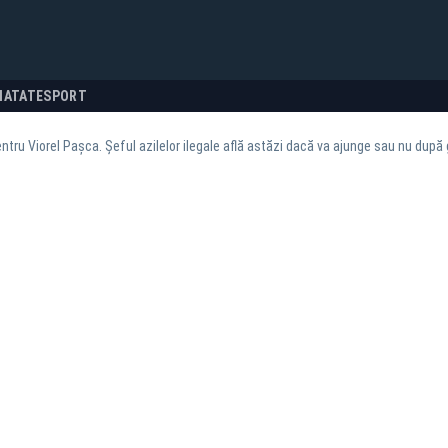
NATATE
SPORT
ntru Viorel Pașca. Șeful azilelor ilegale află astăzi dacă va ajunge sau nu după g