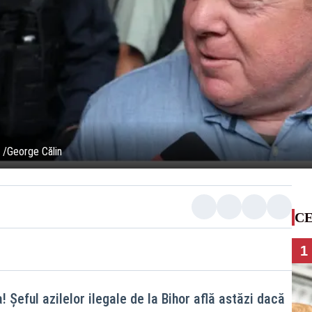
 /George Călin
CE
1
! Șeful azilelor ilegale de la Bihor află astăzi dacă