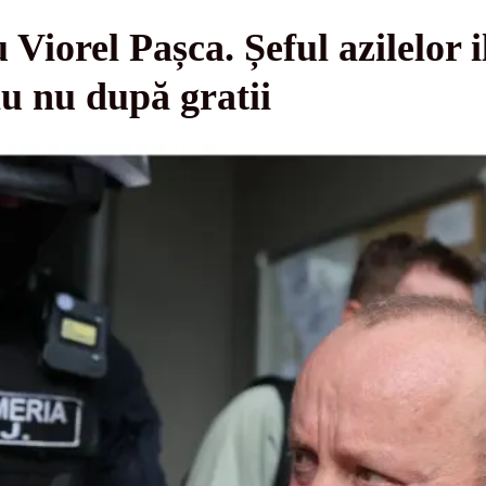
 Viorel Pașca. Șeful azilelor i
u nu după gratii