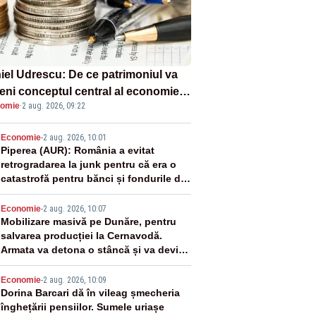
iel Udrescu: De ce patrimoniul va
eni conceptul central al economiei
omie
·
2 aug. 2026, 09:22
oare?
2
Economie
-
2 aug. 2026, 10:01
Piperea (AUR): România a evitat
retrogradarea la junk pentru că era o
catastrofă pentru bănci și fondurile de
pensii
3
Economie
-
2 aug. 2026, 10:07
Mobilizare masivă pe Dunăre, pentru
salvarea producției la Cernavodă.
Armata va detona o stâncă și va devia
apa fluviului - IMAGINI AERIENE
4
Economie
-
2 aug. 2026, 10:09
Dorina Barcari dă în vileag șmecheria
înghețării pensiilor. Sumele uriașe