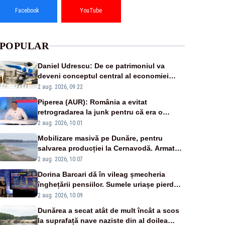
Facebook
YouTube
POPULAR
Daniel Udrescu: De ce patrimoniul va
deveni conceptul central al economiei
viitoare?
2 aug. 2026, 09:22
Piperea (AUR): România a evitat
retrogradarea la junk pentru că era o
catastrofă pentru bănci și fondurile de
2 aug. 2026, 10:01
pensii
Mobilizare masivă pe Dunăre, pentru
salvarea producției la Cernavodă. Armata
va detona o stâncă și va devia apa
2 aug. 2026, 10:07
fluviului - IMAGINI AERIENE
Dorina Barcari dă în vileag șmecheria
înghețării pensiilor. Sumele uriașe pierdute
de fiecare român
2 aug. 2026, 10:09
Dunărea a secat atât de mult încât a scos
la suprafață nave naziste din al doilea