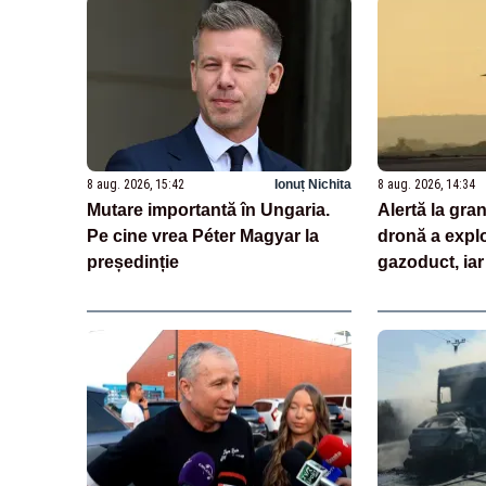
8 aug. 2026, 15:42
Ionuț Nichita
8 aug. 2026, 14:34
Mutare importantă în Ungaria.
Alertă la gra
Pe cine vrea Péter Magyar la
dronă a expl
președinție
gazoduct, iar
Bulgariei a c
de Securitate