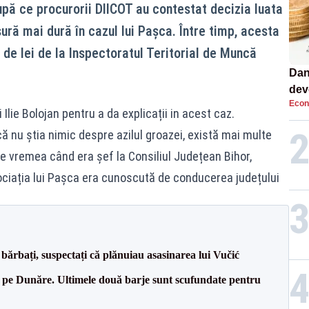
upă ce procurorii DIICOT au contestat decizia luata
ură mai dură în cazul lui Pașca. Între timp, acesta
de lei de la Inspectoratul Teritorial de Muncă
Dan
dev
Econ
viit
 Ilie Bolojan pentru a da explicații in acest caz.
 nu știa nimic despre azilul groazei, există mai multe
 vremea când era șef la Consiliul Județean Bihor,
ciația lui Pașca era cunoscută de conducerea județului
bărbați, suspectați că plănuiau asasinarea lui Vučić
pe Dunăre. Ultimele două barje sunt scufundate pentru