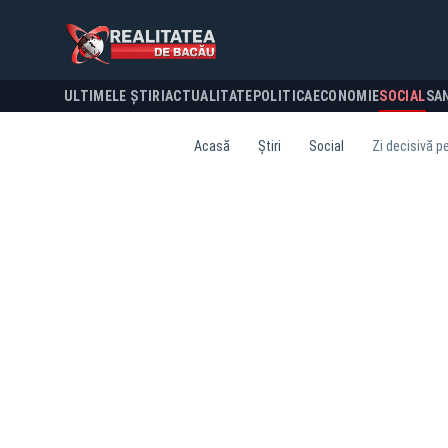
ULTIMELE ȘTIRI
ACTUALITATE
POLITICA
ECONOMIE
SOCIAL
SA
Acasă
Știri
Social
Zi decisivă pe