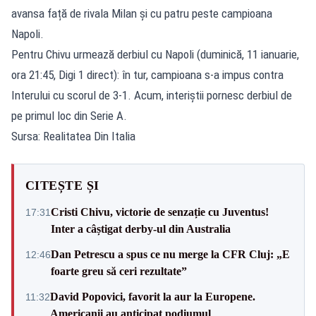
avansa față de rivala Milan și cu patru peste campioana
Napoli.
Pentru Chivu urmează derbiul cu Napoli (duminică, 11 ianuarie,
ora 21:45, Digi 1 direct): în tur, campioana s-a impus contra
Interului cu scorul de 3-1. Acum, interiștii pornesc derbiul de
pe primul loc din Serie A.
Sursa: Realitatea Din Italia
CITEȘTE ȘI
Cristi Chivu, victorie de senzație cu Juventus!
17:31
Inter a câștigat derby-ul din Australia
Dan Petrescu a spus ce nu merge la CFR Cluj: „E
12:46
foarte greu să ceri rezultate”
David Popovici, favorit la aur la Europene.
11:32
Americanii au anticipat podiumul