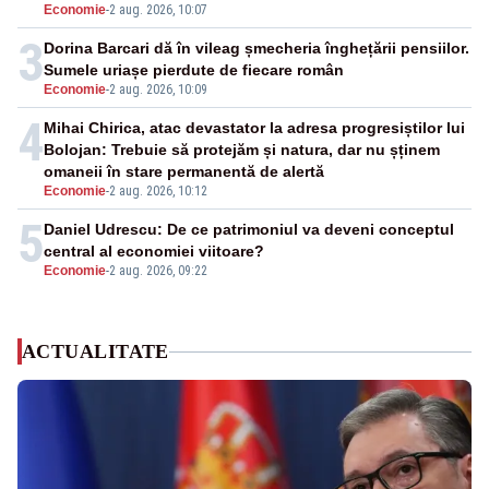
Economie
-
2 aug. 2026, 10:07
3
Dorina Barcari dă în vileag șmecheria înghețării pensiilor.
Sumele uriașe pierdute de fiecare român
Economie
-
2 aug. 2026, 10:09
4
Mihai Chirica, atac devastator la adresa progresiștilor lui
Bolojan: Trebuie să protejăm și natura, dar nu șținem
omaneii în stare permanentă de alertă
Economie
-
2 aug. 2026, 10:12
5
Daniel Udrescu: De ce patrimoniul va deveni conceptul
central al economiei viitoare?
Economie
-
2 aug. 2026, 09:22
ACTUALITATE