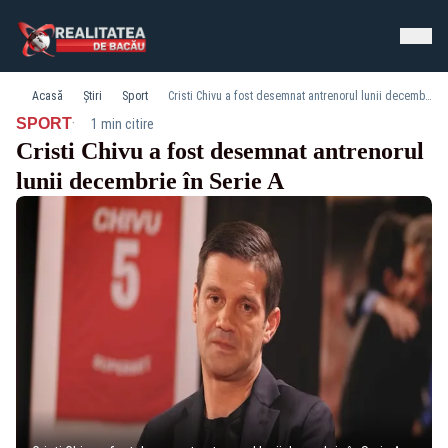
Acasă
Știri
Sport
Cristi Chivu a fost desemnat antrenorul lunii decembrie în Serie A
·
SPORT
1 min citire
Cristi Chivu a fost desemnat antrenorul
lunii decembrie în Serie A