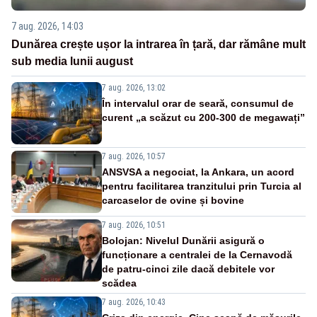
7 aug. 2026, 14:03
Dunărea crește ușor la intrarea în țară, dar rămâne mult
sub media lunii august
7 aug. 2026, 13:02
În intervalul orar de seară, consumul de
curent „a scăzut cu 200-300 de megawați”
7 aug. 2026, 10:57
ANSVSA a negociat, la Ankara, un acord
pentru facilitarea tranzitului prin Turcia al
carcaselor de ovine și bovine
7 aug. 2026, 10:51
Bolojan: Nivelul Dunării asigură o
funcționare a centralei de la Cernavodă
de patru-cinci zile dacă debitele vor
scădea
7 aug. 2026, 10:43