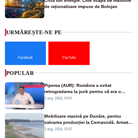
Criza din energie. Cine scapă de măsurile
de raționalizare impuse de Bolojan
URMĂREȘTE-NE PE
Facebook
YouTube
POPULAR
Piperea (AUR): România a evitat
retrogradarea la junk pentru că era o
catastrofă pentru bănci și fondurile de
2 aug. 2026, 10:01
pensii
Mobilizare masivă pe Dunăre, pentru
salvarea producției la Cernavodă. Armata
va detona o stâncă și va devia apa
2 aug. 2026, 10:07
fluviului - IMAGINI AERIENE