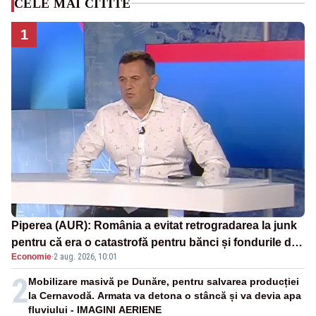
CELE MAI CITITE
1
Piperea (AUR): România a evitat retrogradarea la junk
pentru că era o catastrofă pentru bănci și fondurile de
Economie
·
2 aug. 2026, 10:01
pensii
2
Mobilizare masivă pe Dunăre, pentru salvarea producției
la Cernavodă. Armata va detona o stâncă și va devia apa
fluviului - IMAGINI AERIENE