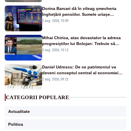
Dorina Barcari dă în vileag șmecheria
înghețării pensiilor. Sumele uriașe
pierdute de fiecare român
2 aug. 2026, 10:09
Mihai Chirica, atac devastator la adresa
progresiștilor lui Bolojan: Trebuie să
protejăm și natura, dar nu șținem omaneii
2 aug. 2026, 10:12
în stare permanentă de alertă
Daniel Udrescu: De ce patrimoniul va
deveni conceptul central al economiei
viitoare?
2 aug. 2026, 09:22
CATEGORII POPULARE
Actualitate
Politica