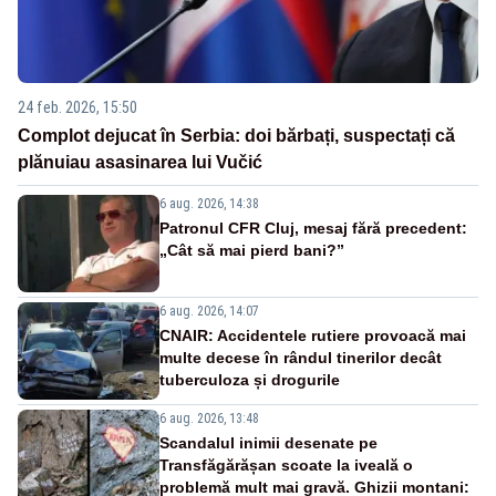
24 feb. 2026, 15:50
Complot dejucat în Serbia: doi bărbați, suspectați că
plănuiau asasinarea lui Vučić
6 aug. 2026, 14:38
Patronul CFR Cluj, mesaj fără precedent:
„Cât să mai pierd bani?”
6 aug. 2026, 14:07
CNAIR: Accidentele rutiere provoacă mai
multe decese în rândul tinerilor decât
tuberculoza și drogurile
6 aug. 2026, 13:48
Scandalul inimii desenate pe
Transfăgărășan scoate la iveală o
problemă mult mai gravă. Ghizii montani: