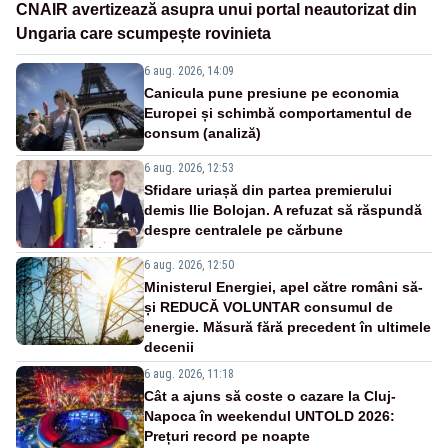
CNAIR avertizează asupra unui portal neautorizat din
Ungaria care scumpește rovinieta
6 aug. 2026, 14:09
Canicula pune presiune pe economia
Europei și schimbă comportamentul de
consum (analiză)
6 aug. 2026, 12:53
Sfidare uriașă din partea premierului
demis Ilie Bolojan. A refuzat să răspundă
despre centralele pe cărbune
6 aug. 2026, 12:50
Ministerul Energiei, apel către români să-
și REDUCĂ VOLUNTAR consumul de
energie. Măsură fără precedent în ultimele
decenii
6 aug. 2026, 11:18
Cât a ajuns să coste o cazare la Cluj-
Napoca în weekendul UNTOLD 2026:
Prețuri record pe noapte