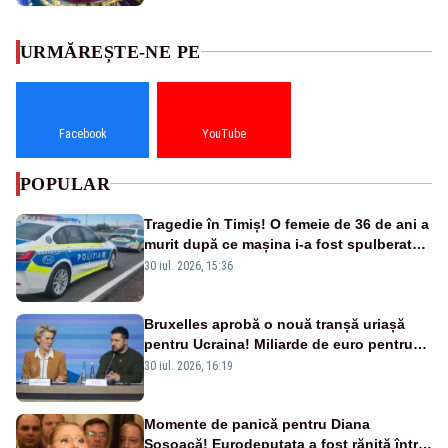
URMĂREȘTE-NE PE
Facebook
YouTube
POPULAR
Tragedie în Timiș! O femeie de 36 de ani a
murit după ce mașina i-a fost spulberată
de tren
30 iul. 2026, 15:36
Bruxelles aprobă o nouă tranșă uriașă
pentru Ucraina! Miliarde de euro pentru
armament și apărare
30 iul. 2026, 16:19
Momente de panică pentru Diana
Șoșoacă! Eurodeputata a fost rănită într-