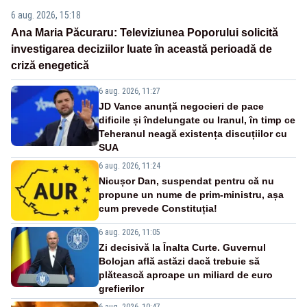
6 aug. 2026, 15:18
Ana Maria Păcuraru: Televiziunea Poporului solicită
investigarea deciziilor luate în această perioadă de
criză enegetică
6 aug. 2026, 11:27
JD Vance anunță negocieri de pace
dificile și îndelungate cu Iranul, în timp ce
Teheranul neagă existența discuțiilor cu
SUA
6 aug. 2026, 11:24
Nicușor Dan, suspendat pentru că nu
propune un nume de prim-ministru, așa
cum prevede Constituția!
6 aug. 2026, 11:05
Zi decisivă la Înalta Curte. Guvernul
Bolojan află astăzi dacă trebuie să
plătească aproape un miliard de euro
grefierilor