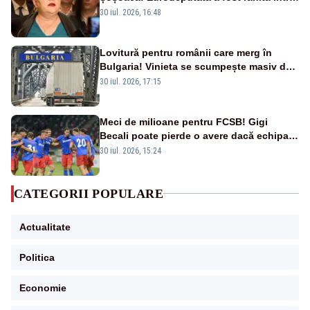
un accident rutier
30 iul. 2026, 16:48
Lovitură pentru românii care merg în
Bulgaria! Vinieta se scumpește masiv de
la 1 august
30 iul. 2026, 17:15
Meci de milioane pentru FCSB! Gigi
Becali poate pierde o avere dacă echipa
este eliminată de FK Auda
30 iul. 2026, 15:24
CATEGORII POPULARE
Actualitate
Politica
Economie