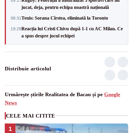
Rugby: Federația a naturalizat 3 sportivi care au
09:17
jucat, deja, pentru echipa noastră națională
Tenis: Sorana Cîrstea, eliminată la Toronto
08:31
Reacția lui Cristi Chivu după 1-1 cu AC Milan. Ce
19:29
a spus despre jocul echipei
Distribuie articolul
Urmărește știrile Realitatea de Bacau și pe
Google
News
CELE MAI CITITE
1