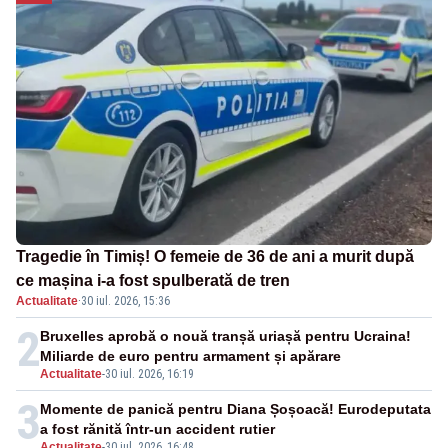
Tragedie în Timiș! O femeie de 36 de ani a murit după
ce mașina i-a fost spulberată de tren
Actualitate
·
30 iul. 2026, 15:36
2
Bruxelles aprobă o nouă tranșă uriașă pentru Ucraina!
Miliarde de euro pentru armament și apărare
Actualitate
-
30 iul. 2026, 16:19
3
Momente de panică pentru Diana Șoșoacă! Eurodeputata
a fost rănită într-un accident rutier
Actualitate
-
30 iul. 2026, 16:48