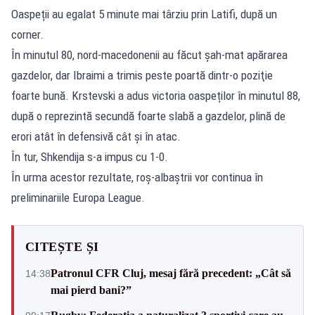
Oaspeții au egalat 5 minute mai târziu prin Latifi, după un
corner.
În minutul 80, nord-macedonenii au făcut şah-mat apărarea
gazdelor, dar Ibraimi a trimis peste poartă dintr-o poziţie
foarte bună. Krstevski a adus victoria oaspeților în minutul 88,
după o reprezintă secundă foarte slabă a gazdelor, plină de
erori atât în defensivă cât și în atac.
În tur, Shkendija s-a impus cu 1-0.
În urma acestor rezultate, roș-albaștrii vor continua în
preliminariile Europa League.
CITEȘTE ȘI
Patronul CFR Cluj, mesaj fără precedent: „Cât să
14:38
mai pierd bani?”