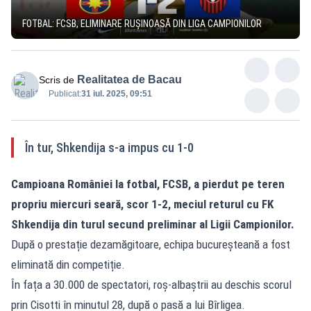
FOTBAL: FCSB, ELIMINARE RUȘINOASĂ DIN LIGA CAMPIONILOR
Realitatea de Bacau
Scris de
Publicat:
31 iul. 2025, 09:51
În tur, Shkendija s-a impus cu 1-0
Campioana României la fotbal, FCSB, a pierdut pe teren
propriu miercuri seară, scor 1-2, meciul returul cu FK
Shkendija din turul secund preliminar al Ligii Campionilor.
După o prestație dezamăgitoare, echipa bucureșteană a fost
eliminată din competiție.
În fața a 30.000 de spectatori, roș-albaștrii au deschis scorul
prin Cisotti în minutul 28, după o pasă a lui Bîrligea.