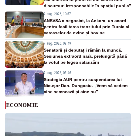
discursuri iresponsabile în spaţiul public”
7 aug. 2026, 10:57
ANSVSA a negociat, la Ankara, un acord
pentru facilitarea tranzitului prin Turcia al
carcaselor de ovine și bovine
7 aug. 2026, 09:49
Senatorii și deputații rămân la muncă.
Sesiunea extraordinară, prelungită până
la votul pe legea salarizării
7 aug. 2026, 08:46
Strategia AUR pentru suspendarea lui
Nicușor Dan. Dungaciu: „Vrem să vedem
cine semnează și cine nu”
ECONOMIE