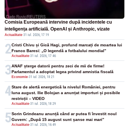
Comisia Europeană intervine după incidentele cu
inteligența artificială. OpenAI și Anthropic, vizate
Actualitate
·
31 iul. 2026, 17:19
2
Cristi Chivu și Gică Hagi, profund marcați de moartea lui
Franco Baresi: „O legendă a fotbalului mondial”
Actualitate
-
31 iul. 2026, 17:46
3
ANAF șterge datorii pentru zeci de mii de firme!
Parlamentul a adoptat legea privind amnistia fiscală
Economie
-
31 iul. 2026, 18:21
4
Stare de alertă energetică la nivelul României, pentru
luna august. Ilie Bolojan a anunțat importuri și posibile
restricții – VIDEO
Actualitate
-
31 iul. 2026, 18:29
5
Sorin Grindeanu anunță când ar putea fi învestit noul
Guvern: „După 15 august sunt șanse mai mari”
Actualitate
-
31 iul. 2026, 16:49