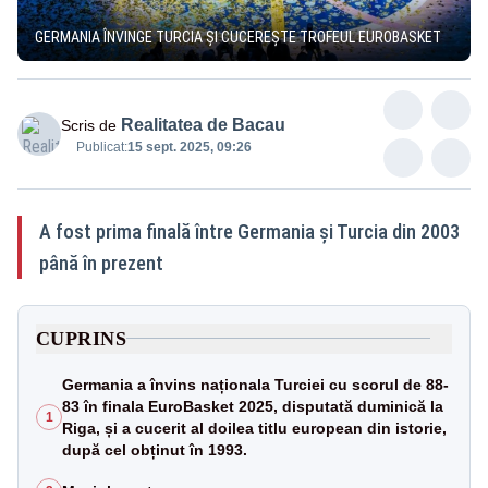
GERMANIA ÎNVINGE TURCIA ȘI CUCEREȘTE TROFEUL EUROBASKET
Realitatea de Bacau
Scris de
Publicat:
15 sept. 2025, 09:26
A fost prima finală între Germania și Turcia din 2003
până în prezent
CUPRINS
Germania a învins naționala Turciei cu scorul de 88-
83 în finala EuroBasket 2025, disputată duminică la
1
Riga, și a cucerit al doilea titlu european din istorie,
după cel obținut în 1993.