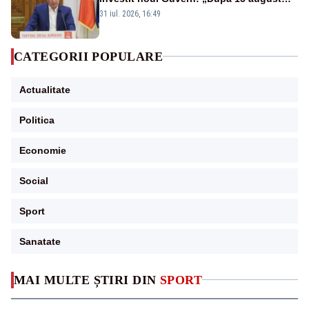
sunt șanse mai mari”
31 iul. 2026, 16:49
CATEGORII POPULARE
Actualitate
Politica
Economie
Social
Sport
Sanatate
MAI MULTE ȘTIRI DIN
SPORT