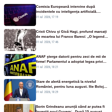
Comisia Europeană intervine după
incidentele cu inteligența artificială.
OpenAI și Anthropic, vizate
31 iul. 2026, 17:19
Cristi Chivu și Gică Hagi, profund marcați
de moartea lui Franco Baresi: „O legendă
a fotbalului mondial”
31 iul. 2026, 17:46
ANAF șterge datorii pentru zeci de mii de
firme! Parlamentul a adoptat legea privind
amnistia fiscală
31 iul. 2026, 18:21
Stare de alertă energetică la nivelul
României, pentru luna august. Ilie Bolojan
a anunțat importuri și posibile restricții –
31 iul. 2026, 18:29
VIDEO
Sorin Grindeanu anunță când ar putea fi
învestit noul Guvern: „După 15 august