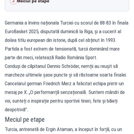
Meciul pe etape
2
Germania a învins naționala Turciei cu scorul de 88-83 în finala
EuroBasket 2025, disputată duminică la Riga, și a cucerit al
doilea titlu european din istorie, după cel obținut în 1993.
Partida a fost extrem de tensionată, turcii dominând mare
parte din meci, relatează Radio România Sport.
Conduși de căpitanul Dennis Schröder, nemții au reușit să
marcheze ultimele șase puncte și să răstoarne soarta finalei.
Cancelarul german Friedrich Merz a felicitat echipa printr-un
mesaj pe X: „O performanță senzațională. Suntem mândri de
voi, sunteți o inspirație pentru sportivii tineri, fete și băieți
deopotrivă”.
Meciul pe etape
Turcia, antrenată de Ergin Ataman, a început în forță, cu un