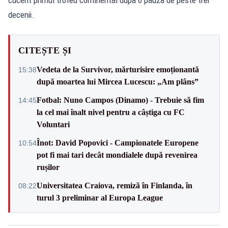
decenii.
CITEȘTE ȘI
Vedeta de la Survivor, mărturisire emoționantă
15:38
după moartea lui Mircea Lucescu: „Am plâns”
Fotbal: Nuno Campos (Dinamo) - Trebuie să fim
14:45
la cel mai înalt nivel pentru a câștiga cu FC
Voluntari
Înot: David Popovici - Campionatele Europene
10:54
pot fi mai tari decât mondialele după revenirea
rușilor
Universitatea Craiova, remiză în Finlanda, în
08:22
turul 3 preliminar al Europa League