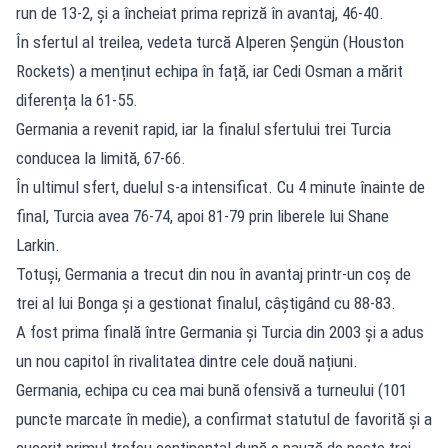
run de 13-2, și a încheiat prima repriză în avantaj, 46-40.
În sfertul al treilea, vedeta turcă Alperen Şengün (Houston
Rockets) a menținut echipa în față, iar Cedi Osman a mărit
diferența la 61-55.
Germania a revenit rapid, iar la finalul sfertului trei Turcia
conducea la limită, 67-66.
În ultimul sfert, duelul s-a intensificat. Cu 4 minute înainte de
final, Turcia avea 76-74, apoi 81-79 prin liberele lui Shane
Larkin.
Totuși, Germania a trecut din nou în avantaj printr-un coș de
trei al lui Bonga și a gestionat finalul, câștigând cu 88-83.
A fost prima finală între Germania și Turcia din 2003 și a adus
un nou capitol în rivalitatea dintre cele două națiuni.
Germania, echipa cu cea mai bună ofensivă a turneului (101
puncte marcate în medie), a confirmat statutul de favorită și a
cucerit primul trofeu continental după o pauză de peste trei