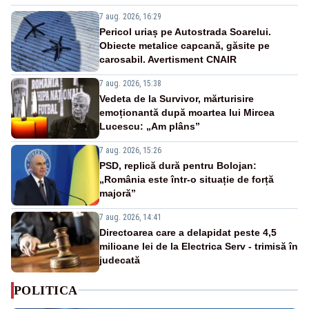
7 aug. 2026, 16:29
Pericol uriaș pe Autostrada Soarelui.
Obiecte metalice capcană, găsite pe
carosabil. Avertisment CNAIR
7 aug. 2026, 15:38
Vedeta de la Survivor, mărturisire
emoționantă după moartea lui Mircea
Lucescu: „Am plâns”
7 aug. 2026, 15:26
PSD, replică dură pentru Bolojan:
„România este într-o situație de forță
majoră”
7 aug. 2026, 14:41
Directoarea care a delapidat peste 4,5
milioane lei de la Electrica Serv - trimisă în
judecată
POLITICA