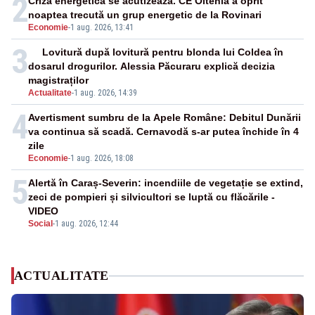
2
Criza energetică se acutizează. CE Oltenia a oprit
noaptea trecută un grup energetic de la Rovinari
Economie
-
1 aug. 2026, 13:41
3
Lovitură după lovitură pentru blonda lui Coldea în
dosarul drogurilor. Alessia Păcuraru explică decizia
magistraților
Actualitate
-
1 aug. 2026, 14:39
4
Avertisment sumbru de la Apele Române: Debitul Dunării
va continua să scadă. Cernavodă s-ar putea închide în 4
zile
Economie
-
1 aug. 2026, 18:08
5
Alertă în Caraș-Severin: incendiile de vegetație se extind,
zeci de pompieri și silvicultori se luptă cu flăcările -
VIDEO
Social
-
1 aug. 2026, 12:44
ACTUALITATE