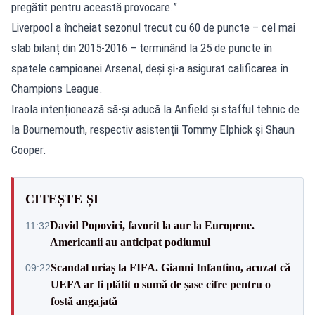
pregătit pentru această provocare.”
Liverpool a încheiat sezonul trecut cu 60 de puncte – cel mai
slab bilanț din 2015-2016 – terminând la 25 de puncte în
spatele campioanei Arsenal, deși și-a asigurat calificarea în
Champions League.
Iraola intenționează să-și aducă la Anfield și stafful tehnic de
la Bournemouth, respectiv asistenții Tommy Elphick și Shaun
Cooper.
CITEȘTE ȘI
David Popovici, favorit la aur la Europene.
11:32
Americanii au anticipat podiumul
Scandal uriaș la FIFA. Gianni Infantino, acuzat că
09:22
UEFA ar fi plătit o sumă de șase cifre pentru o
fostă angajată