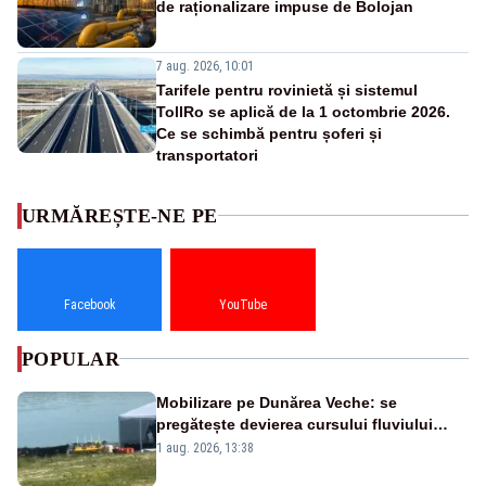
de raționalizare impuse de Bolojan
7 aug. 2026, 10:01
Tarifele pentru rovinietă și sistemul
TollRo se aplică de la 1 octombrie 2026.
Ce se schimbă pentru șoferi și
transportatori
URMĂREȘTE-NE PE
Facebook
YouTube
POPULAR
Mobilizare pe Dunărea Veche: se
pregătește devierea cursului fluviului
către Cernavodă – VIDEO
1 aug. 2026, 13:38