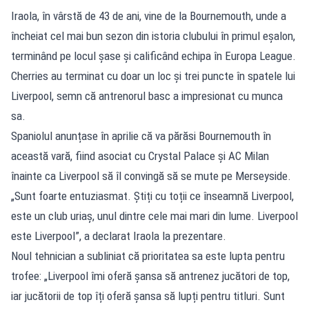
Iraola, în vârstă de 43 de ani, vine de la Bournemouth, unde a
încheiat cel mai bun sezon din istoria clubului în primul eșalon,
terminând pe locul șase și calificând echipa în Europa League.
Cherries au terminat cu doar un loc și trei puncte în spatele lui
Liverpool, semn că antrenorul basc a impresionat cu munca
sa.
Spaniolul anunțase în aprilie că va părăsi Bournemouth în
această vară, fiind asociat cu Crystal Palace și AC Milan
înainte ca Liverpool să îl convingă să se mute pe Merseyside.
„Sunt foarte entuziasmat. Știți cu toții ce înseamnă Liverpool,
este un club uriaș, unul dintre cele mai mari din lume. Liverpool
este Liverpool”, a declarat Iraola la prezentare.
Noul tehnician a subliniat că prioritatea sa este lupta pentru
trofee: „Liverpool îmi oferă șansa să antrenez jucători de top,
iar jucătorii de top îți oferă șansa să lupți pentru titluri. Sunt