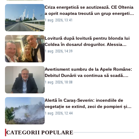
Criza energetică se acutizează. CE Oltenia
a oprit noaptea trecută un grup energetic
de la Rovinari
1 aug. 2026, 13:41
Lovitură după lovitură pentru blonda lui
Coldea în dosarul drogurilor. Alessia
Păcuraru explică decizia magistraților
1 aug. 2026, 14:39
Avertisment sumbru de la Apele Române:
Debitul Dunării va continua să scadă.
Cernavodă s-ar putea închide în 4 zile
1 aug. 2026, 18:08
Alertă în Caraș-Severin: incendiile de
vegetație se extind, zeci de pompieri și
silvicultori se luptă cu flăcările - VIDEO
1 aug. 2026, 12:44
CATEGORII POPULARE