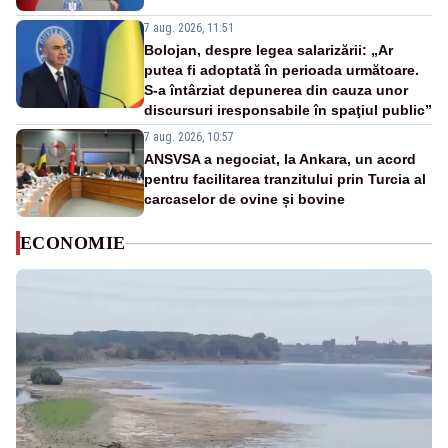
7 aug. 2026, 11:51
Bolojan, despre legea salarizării: „Ar
putea fi adoptată în perioada următoare.
S-a întârziat depunerea din cauza unor
discursuri iresponsabile în spaţiul public”
7 aug. 2026, 10:57
ANSVSA a negociat, la Ankara, un acord
pentru facilitarea tranzitului prin Turcia al
carcaselor de ovine și bovine
ECONOMIE