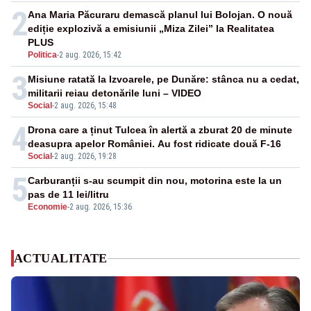
2
Ana Maria Păcuraru demască planul lui Bolojan. O nouă
ediție explozivă a emisiunii „Miza Zilei” la Realitatea
PLUS
Politica
-
2 aug. 2026, 15:42
3
Misiune ratată la Izvoarele, pe Dunăre: stânca nu a cedat,
militarii reiau detonările luni – VIDEO
Social
-
2 aug. 2026, 15:48
4
Drona care a ținut Tulcea în alertă a zburat 20 de minute
deasupra apelor României. Au fost ridicate două F-16
Social
-
2 aug. 2026, 19:28
5
Carburanții s-au scumpit din nou, motorina este la un
pas de 11 lei/litru
Economie
-
2 aug. 2026, 15:36
ACTUALITATE