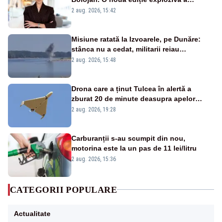
emisiunii „Miza Zilei” la Realitatea PLUS
2 aug. 2026, 15:42
Misiune ratată la Izvoarele, pe Dunăre:
stânca nu a cedat, militarii reiau
detonările luni – VIDEO
2 aug. 2026, 15:48
Drona care a ținut Tulcea în alertă a
zburat 20 de minute deasupra apelor
României. Au fost ridicate două F-16
2 aug. 2026, 19:28
Carburanții s-au scumpit din nou,
motorina este la un pas de 11 lei/litru
2 aug. 2026, 15:36
CATEGORII POPULARE
Actualitate