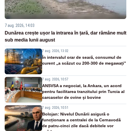
7 aug. 2026, 14:03
Dunărea crește ușor la intrarea în țară, dar rămâne mult
sub media lunii august
7 aug. 2026, 13:02
În intervalul orar de seară, consumul de
curent „a scăzut cu 200-300 de megawați”
7 aug. 2026, 10:57
ANSVSA a negociat, la Ankara, un acord
pentru facilitarea tranzitului prin Turcia al
carcaselor de ovine și bovine
7 aug. 2026, 10:51
Bolojan: Nivelul Dunării asigură o
funcționare a centralei de la Cernavodă
de patru-cinci zile dacă debitele vor