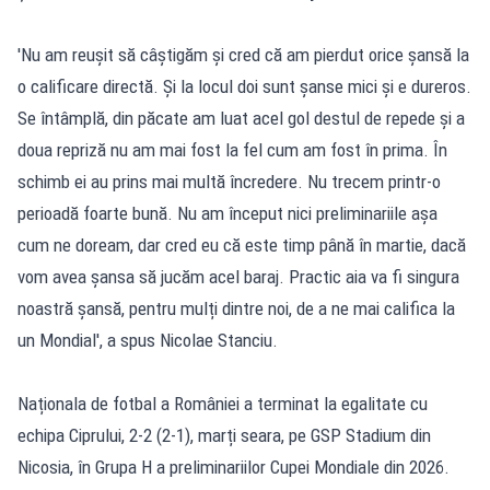
'Nu am reușit să câștigăm și cred că am pierdut orice șansă la
o calificare directă. Și la locul doi sunt șanse mici și e dureros.
Se întâmplă, din păcate am luat acel gol destul de repede și a
doua repriză nu am mai fost la fel cum am fost în prima. În
schimb ei au prins mai multă încredere. Nu trecem printr-o
perioadă foarte bună. Nu am început nici preliminariile așa
cum ne doream, dar cred eu că este timp până în martie, dacă
vom avea șansa să jucăm acel baraj. Practic aia va fi singura
noastră șansă, pentru mulți dintre noi, de a ne mai califica la
un Mondial', a spus Nicolae Stanciu.
Naționala de fotbal a României a terminat la egalitate cu
echipa Ciprului, 2-2 (2-1), marți seara, pe GSP Stadium din
Nicosia, în Grupa H a preliminariilor Cupei Mondiale din 2026.