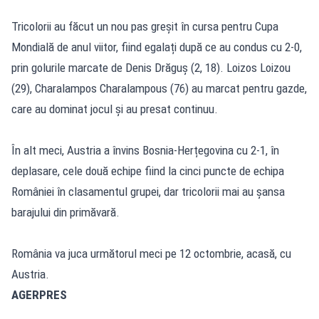
Tricolorii au făcut un nou pas greșit în cursa pentru Cupa
Mondială de anul viitor, fiind egalați după ce au condus cu 2-0,
prin golurile marcate de Denis Drăguș (2, 18). Loizos Loizou
(29), Charalampos Charalampous (76) au marcat pentru gazde,
care au dominat jocul și au presat continuu.
În alt meci, Austria a învins Bosnia-Herțegovina cu 2-1, în
deplasare, cele două echipe fiind la cinci puncte de echipa
României în clasamentul grupei, dar tricolorii mai au șansa
barajului din primăvară.
România va juca următorul meci pe 12 octombrie, acasă, cu
Austria.
AGERPRES