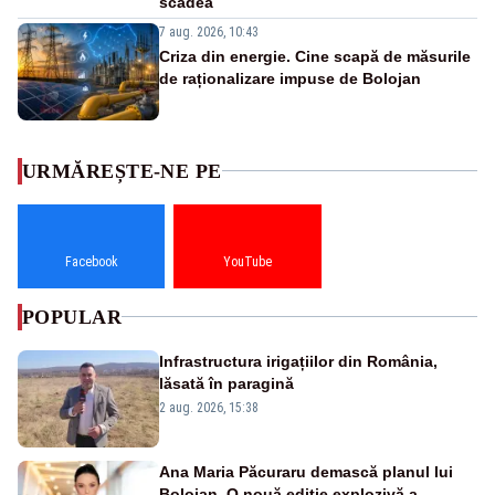
scădea
7 aug. 2026, 10:43
Criza din energie. Cine scapă de măsurile
de raționalizare impuse de Bolojan
URMĂREȘTE-NE PE
Facebook
YouTube
POPULAR
Infrastructura irigațiilor din România,
lăsată în paragină
2 aug. 2026, 15:38
Ana Maria Păcuraru demască planul lui
Bolojan. O nouă ediție explozivă a