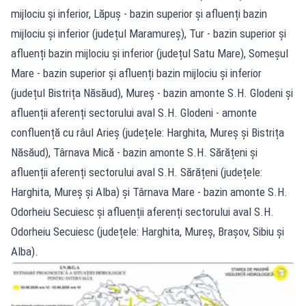
mijlociu și inferior, Lăpuș - bazin superior și afluenți bazin
mijlociu și inferior (județul Maramureș), Tur - bazin superior și
afluenți bazin mijlociu și inferior (județul Satu Mare), Someșul
Mare - bazin superior și afluenți bazin mijlociu și inferior
(județul Bistrița Năsăud), Mureș - bazin amonte S.H. Glodeni și
afluenții aferenți sectorului aval S.H. Glodeni - amonte
confluență cu râul Arieș (județele: Harghita, Mureș și Bistrița
Năsăud), Târnava Mică - bazin amonte S.H. Sărățeni și
afluenții aferenți sectorului aval S.H. Sărățeni (județele:
Harghita, Mureș și Alba) și Târnava Mare - bazin amonte S.H.
Odorheiu Secuiesc și afluenții aferenți sectorului aval S.H.
Odorheiu Secuiesc (județele: Harghita, Mureș, Brașov, Sibiu și
Alba).