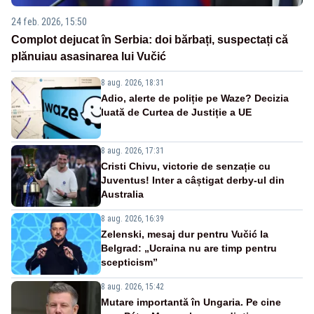
24 feb. 2026, 15:50
Complot dejucat în Serbia: doi bărbați, suspectați că
plănuiau asasinarea lui Vučić
8 aug. 2026, 18:31
Adio, alerte de poliție pe Waze? Decizia
luată de Curtea de Justiție a UE
8 aug. 2026, 17:31
Cristi Chivu, victorie de senzație cu
Juventus! Inter a câștigat derby-ul din
Australia
8 aug. 2026, 16:39
Zelenski, mesaj dur pentru Vučić la
Belgrad: „Ucraina nu are timp pentru
scepticism”
8 aug. 2026, 15:42
Mutare importantă în Ungaria. Pe cine