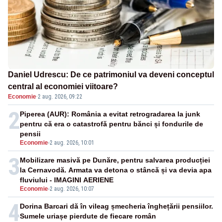
Daniel Udrescu: De ce patrimoniul va deveni conceptul
central al economiei viitoare?
Economie
·
2 aug. 2026, 09:22
2
Piperea (AUR): România a evitat retrogradarea la junk
pentru că era o catastrofă pentru bănci și fondurile de
pensii
Economie
-
2 aug. 2026, 10:01
3
Mobilizare masivă pe Dunăre, pentru salvarea producției
la Cernavodă. Armata va detona o stâncă și va devia apa
fluviului - IMAGINI AERIENE
Economie
-
2 aug. 2026, 10:07
4
Dorina Barcari dă în vileag șmecheria înghețării pensiilor.
Sumele uriașe pierdute de fiecare român