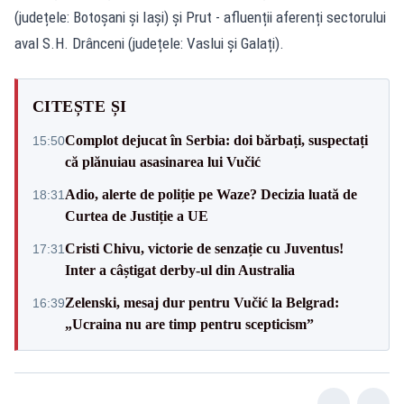
(județele: Botoșani și Iași) și Prut - afluenții aferenți sectorului
aval S.H. Drânceni (județele: Vaslui și Galați).
CITEȘTE ȘI
Complot dejucat în Serbia: doi bărbați, suspectați
15:50
că plănuiau asasinarea lui Vučić
Adio, alerte de poliție pe Waze? Decizia luată de
18:31
Curtea de Justiție a UE
Cristi Chivu, victorie de senzație cu Juventus!
17:31
Inter a câștigat derby-ul din Australia
Zelenski, mesaj dur pentru Vučić la Belgrad:
16:39
„Ucraina nu are timp pentru scepticism”