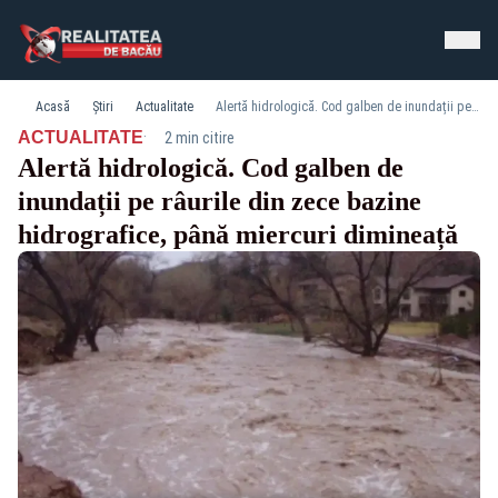
Acasă
Știri
Actualitate
Alertă hidrologică. Cod galben de inundații pe râurile din zece bazine hidrografice, până miercuri dimineață
·
ACTUALITATE
2 min citire
Alertă hidrologică. Cod galben de
inundații pe râurile din zece bazine
hidrografice, până miercuri dimineață