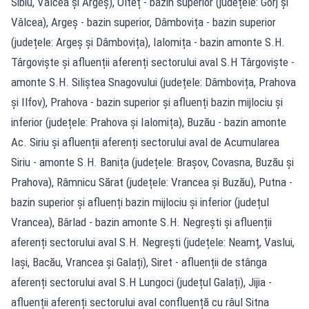
Sibiu, Vâlcea și Argeș), Olteț - bazin superior (județele: Gorj și
Vâlcea), Argeș - bazin superior, Dâmbovița - bazin superior
(județele: Argeș și Dâmbovița), Ialomița - bazin amonte S.H.
Târgoviște și afluenții aferenți sectorului aval S.H Târgoviște -
amonte S.H. Siliștea Snagovului (județele: Dâmbovița, Prahova
și Ilfov), Prahova - bazin superior și afluenți bazin mijlociu și
inferior (județele: Prahova și Ialomița), Buzău - bazin amonte
Ac. Siriu și afluenții aferenți sectorului aval de Acumularea
Siriu - amonte S.H. Banița (județele: Brașov, Covasna, Buzău și
Prahova), Râmnicu Sărat (județele: Vrancea și Buzău), Putna -
bazin superior și afluenți bazin mijlociu și inferior (județul
Vrancea), Bârlad - bazin amonte S.H. Negrești și afluenții
aferenți sectorului aval S.H. Negrești (județele: Neamț, Vaslui,
Iași, Bacău, Vrancea și Galați), Siret - afluenții de stânga
aferenți sectorului aval S.H Lungoci (județul Galați), Jijia -
afluenții aferenți sectorului aval confluență cu râul Sitna