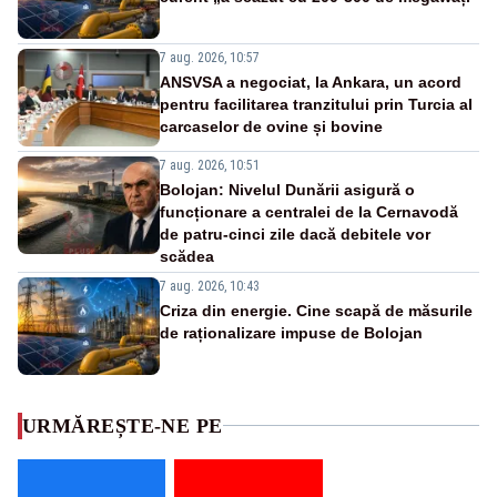
7 aug. 2026, 10:57
ANSVSA a negociat, la Ankara, un acord
pentru facilitarea tranzitului prin Turcia al
carcaselor de ovine și bovine
7 aug. 2026, 10:51
Bolojan: Nivelul Dunării asigură o
funcționare a centralei de la Cernavodă
de patru-cinci zile dacă debitele vor
scădea
7 aug. 2026, 10:43
Criza din energie. Cine scapă de măsurile
de raționalizare impuse de Bolojan
URMĂREȘTE-NE PE