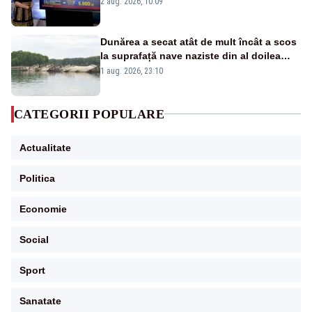
2 aug. 2026, 10:09
Dunărea a secat atât de mult încât a scos
la suprafață nave naziste din al doilea
război mondial
1 aug. 2026, 23:10
CATEGORII POPULARE
Actualitate
Politica
Economie
Social
Sport
Sanatate