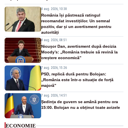
8 aug. 2026, 10:38
România își păstrează ratingul
recomandat investițiilor. Un semnal
pozitiv, dar și un avertisment pentru
autorități
8 aug. 2026, 08:51
Nicușor Dan, avertisment după decizia
Moody’s: „România trebuie să revină la
creștere economică”
7 aug. 2026, 15:26
PSD, replică dură pentru Bolojan:
„România este într-o situație de forță
majoră”
7 aug. 2026, 14:51
Ședința de guvern se amână pentru ora
15:00. Bolojan nu a obținut toate avizele
ECONOMIE