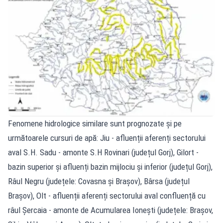
Fenomene hidrologice similare sunt prognozate și pe
următoarele cursuri de apă: Jiu - afluenții aferenți sectorului
aval S.H. Sadu - amonte S.H Rovinari (județul Gorj), Gilort -
bazin superior și afluenți bazin mijlociu și inferior (județul Gorj),
Râul Negru (județele: Covasna și Brașov), Bârsa (județul
Brașov), Olt - afluenții aferenți sectorului aval confluență cu
râul Șercaia - amonte de Acumularea Ionești (județele: Brașov,