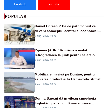
Facebook
YouTube
POPULAR
Daniel Udrescu: De ce patrimoniul va
deveni conceptul central al economiei
viitoare?
2 aug. 2026, 09:22
Piperea (AUR): România a evitat
retrogradarea la junk pentru că era o
catastrofă pentru bănci și fondurile de
2 aug. 2026, 10:01
pensii
Mobilizare masivă pe Dunăre, pentru
salvarea producției la Cernavodă. Armata
va detona o stâncă și va devia apa
2 aug. 2026, 10:07
fluviului - IMAGINI AERIENE
Dorina Barcari dă în vileag șmecheria
înghețării pensiilor. Sumele uriașe
pierdute de fiecare român