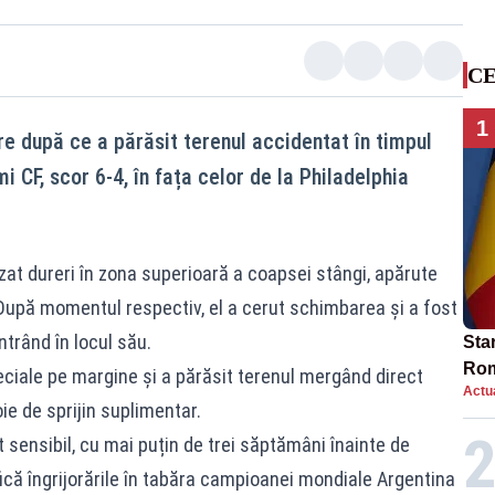
CE
1
are după ce a părăsit terenul accidentat în timpul
i CF, scor 6-4, în fața celor de la Philadelphia
zat dureri în zona superioară a coapsei stângi, apărute
 După momentul respectiv, el a cerut schimbarea și a fost
intrând în locul său.
Star
Rom
peciale pe margine și a părăsit terenul mergând direct
Actua
Bol
ie de sprijin suplimentar.
rest
 sensibil, cu mai puțin de trei săptămâni înainte de
fică îngrijorările în tabăra campioanei mondiale Argentina