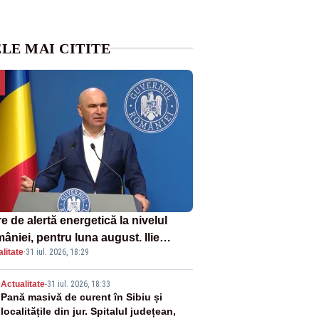
LE MAI CITITE
e de alertă energetică la nivelul
âniei, pentru luna august. Ilie
litate
·
31 iul. 2026, 18:29
ojan a anunțat importuri și posibile
ricții – VIDEO
2
Actualitate
-
31 iul. 2026, 18:33
Pană masivă de curent în Sibiu și
localitățile din jur. Spitalul județean,