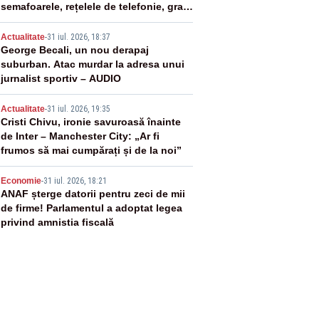
semafoarele, rețelele de telefonie, grav
afectate
3
Actualitate
-
31 iul. 2026, 18:37
George Becali, un nou derapaj
suburban. Atac murdar la adresa unui
jurnalist sportiv – AUDIO
4
Actualitate
-
31 iul. 2026, 19:35
Cristi Chivu, ironie savuroasă înainte
de Inter – Manchester City: „Ar fi
frumos să mai cumpărați și de la noi”
5
Economie
-
31 iul. 2026, 18:21
ANAF șterge datorii pentru zeci de mii
de firme! Parlamentul a adoptat legea
privind amnistia fiscală