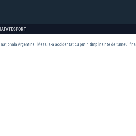
NATATE
SPORT
a naționala Argentinei: Messi s-a accidentat cu puțin timp înainte de turneul fina