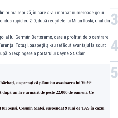
din prima repriză, în care s-au marcat numeroase goluri.
ondus rapid cu 2-0, după reușitele lui Milan Iloski, unul din
 gol al lui Germán Berterame, care a profitat de o centrare
ferența. Totuși, oaspeții și-au refăcut avantajul la scurt
după o respingere a portarului Dayne St. Clair.
bărbați, suspectați că plănuiau asasinarea lui Vučić
ut după un live urmărit de peste 22.000 de oameni. Ce
 lui Sepsi. Cosmin Matei, suspendat 9 luni de TAS în cazul