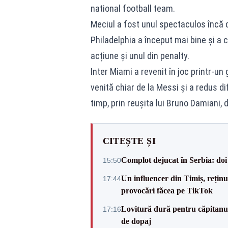
national football team.
Meciul a fost unul spectaculos încă 
Philadelphia a început mai bine și a c
acțiune și unul din penalty.
Inter Miami a revenit în joc printr-un
venită chiar de la Messi și a redus di
timp, prin reușita lui Bruno Damiani, 
CITEȘTE ȘI
Complot dejucat în Serbia: doi 
15:50
Un influencer din Timiș, rețin
17:44
provocări făcea pe TikTok
Lovitură dură pentru căpitanul
17:16
de dopaj