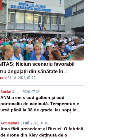
ITAS: Niciun scenariu favorabil
ru angajații din sănătate în
tate
·
31 iul. 2026, 07:29
ectul Legii salarizării
2
Social
-
31 iul. 2026, 07:39
ANM a emis cod galben și cod
portocaliu de caniculă. Temperaturile
urcă până la 38 de grade, iar nopțile
devin tropicale
3
Actualitate
-
31 iul. 2026, 07:40
Atac fără precedent al Rusiei. O fabrică
de drone din Kiev deținută de o