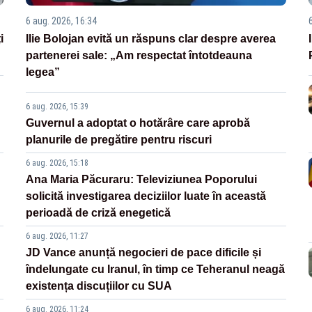
6 aug. 2026, 16:34
i
Ilie Bolojan evită un răspuns clar despre averea
partenerei sale: „Am respectat întotdeauna
legea”
6 aug. 2026, 15:39
Guvernul a adoptat o hotărâre care aprobă
planurile de pregătire pentru riscuri
6 aug. 2026, 15:18
Ana Maria Păcuraru: Televiziunea Poporului
solicită investigarea deciziilor luate în această
perioadă de criză enegetică
6 aug. 2026, 11:27
JD Vance anunță negocieri de pace dificile și
îndelungate cu Iranul, în timp ce Teheranul neagă
existența discuțiilor cu SUA
6 aug. 2026, 11:24