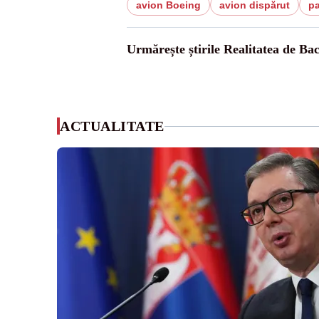
avion Boeing
avion dispărut
pa
Urmărește știrile Realitatea de Ba
ACTUALITATE