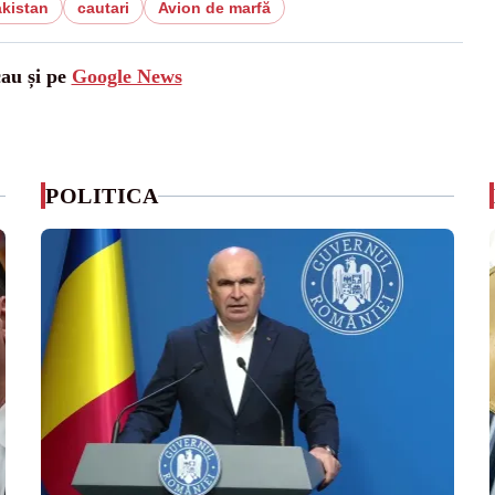
kistan
cautari
Avion de marfă
cau și pe
Google News
POLITICA