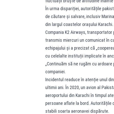
fluctuații bruște de altitudine înaint
În urma dispariției, autoritățile paki
de căutare și salvare, inclusiv Marin
din largul coastelor orașului Karachi.
Compania K2 Airways, transportator pr
transmis miercuri un comunicat în ca
echipajului și a precizat că „cooperea
cu celelalte instituții implicate în an
„Continuăm să ne rugăm cu ardoare pen
companiei.
Incidentul readuce în atenție unul di
ultimii ani. În 2020, un avion al Pakis
aeroportului din Karachi în timpul at
persoane aflate la bord. Autoritățile 
stabili soarta aeronavei dispărute.