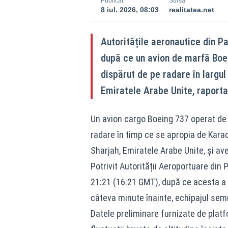
Publicat
Sursă
8 iul. 2026, 08:03
realitatea.net
Autoritățile aeronautice din P
după ce un avion de marfă Boei
dispărut de pe radare în largul
Emiratele Arabe Unite, raporta
Un avion cargo Boeing 737 operat de
radare în timp ce se apropia de Karac
Sharjah, Emiratele Arabe Unite, și ave
Potrivit Autorității Aeroportuare din 
21:21 (16:21 GMT), după ce acesta a c
câteva minute înainte, echipajul sem
Datele preliminare furnizate de platf