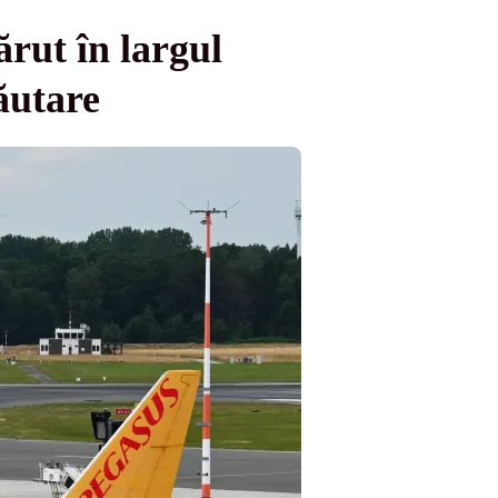
ărut în largul
ăutare