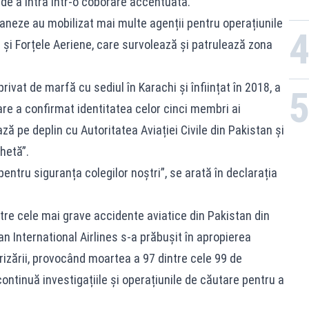
e de a intra într-o coborâre accentuată.
staneze au mobilizat mai multe agenții pentru operațiunile
a și Forțele Aeriene, care survolează și patrulează zona
ivat de marfă cu sediul în Karachi și înființat în 2018, a
re a confirmat identitatea celor cinci membri ai
ză pe deplin cu Autoritatea Aviației Civile din Pakistan și
chetă”.
tru siguranța colegilor noștri”, se arată în declarația
ntre cele mai grave accidente aviatice din Pakistan din
tan International Airlines s-a prăbușit în apropierea
erizării, provocând moartea a 97 dintre cele 99 de
continuă investigațiile și operațiunile de căutare pentru a