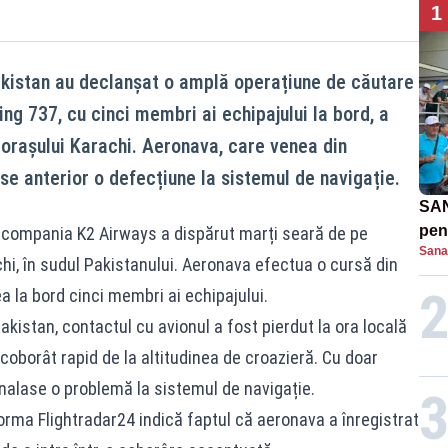
1
akistan au declanșat o amplă operațiune de căutare
ng 737, cu cinci membri ai echipajului la bord, a
 orașului Karachi. Aeronava, care venea din
se anterior o defecțiune la sistemul de navigație.
SAN
pent
 compania K2 Airways a dispărut marți seară de pe
Sana
proi
hi, în sudul Pakistanului. Aeronava efectua o cursă din
a la bord cinci membri ai echipajului.
Pakistan, contactul cu avionul a fost pierdut la ora locală
oborât rapid de la altitudinea de croazieră. Cu doar
nalase o problemă la sistemul de navigație.
orma Flightradar24 indică faptul că aeronava a înregistrat