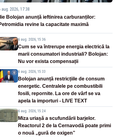
6 aug. 2026, 17:38
Ilie Bolojan anunță ieftinirea carburanților:
Petromidia revine la capacitate maximă
6 aug. 2026, 15:36
Cum se va întrerupe energia electrică la
marii consumatori industriali? Bolojan:
Nu vor exista compensații
6 aug. 2026, 15:33
Bolojan anunță restricțiile de consum
energetic. Centralele pe combustibili
fosili, repornite. La ore de vârf se va
apela la importuri - LIVE TEXT
6 aug. 2026, 15:24
Miza uriașă a scufundării barjelor.
Reactorul 2 de la Cernavodă poate primi
o nouă „gură de oxigen”