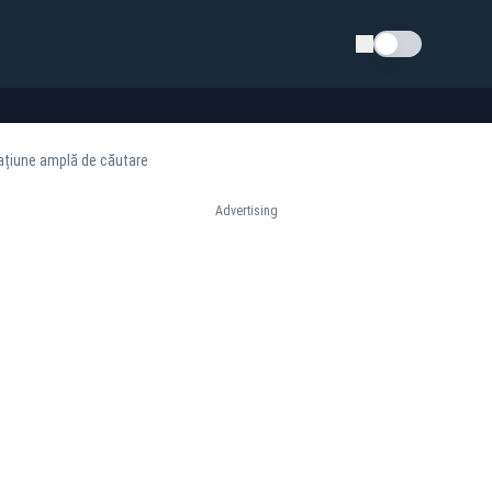
Schimba tema
rațiune amplă de căutare
Advertising