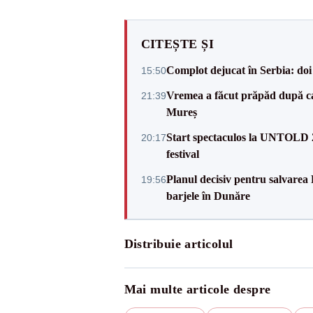
CITEȘTE ȘI
Complot dejucat în Serbia: doi 
15:50
Vremea a făcut prăpăd după cani
21:39
Mureș
Start spectaculos la UNTOLD 20
20:17
festival
Planul decisiv pentru salvarea
19:56
barjele în Dunăre
Distribuie articolul
Mai multe articole despre