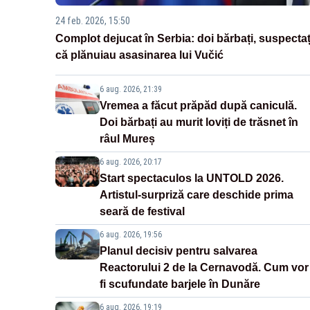
24 feb. 2026, 15:50
Complot dejucat în Serbia: doi bărbați, suspectaț
că plănuiau asasinarea lui Vučić
6 aug. 2026, 21:39
Vremea a făcut prăpăd după caniculă.
Doi bărbați au murit loviți de trăsnet în
râul Mureș
6 aug. 2026, 20:17
Start spectaculos la UNTOLD 2026.
Artistul-surpriză care deschide prima
seară de festival
6 aug. 2026, 19:56
Planul decisiv pentru salvarea
Reactorului 2 de la Cernavodă. Cum vor
fi scufundate barjele în Dunăre
6 aug. 2026, 19:19