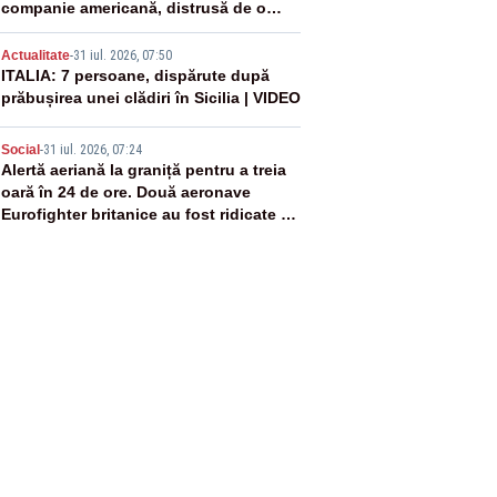
companie americană, distrusă de o
rachetă rusească
4
Actualitate
-
31 iul. 2026, 07:50
ITALIA: 7 persoane, dispărute după
prăbușirea unei clădiri în Sicilia | VIDEO
5
Social
-
31 iul. 2026, 07:24
Alertă aeriană la graniță pentru a treia
oară în 24 de ore. Două aeronave
Eurofighter britanice au fost ridicate de
la sol