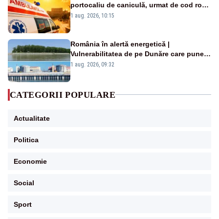
portocaliu de caniculă, urmat de cod roșu
duminică. Temperaturile urcă spre 40°C
1 aug. 2026, 10:15
România în alertă energetică |
Vulnerabilitatea de pe Dunăre care pune
în pericol Centrala Cernavodă era
1 aug. 2026, 09:32
cunoscută de pe vremea lui Ceaușescu
CATEGORII POPULARE
Actualitate
Politica
Economie
Social
Sport