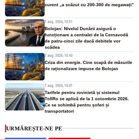
curent „a scăzut cu 200-300 de megawați”
7 aug. 2026, 10:51
Bolojan: Nivelul Dunării asigură o
funcționare a centralei de la Cernavodă
de patru-cinci zile dacă debitele vor
scădea
7 aug. 2026, 10:43
Criza din energie. Cine scapă de măsurile
de raționalizare impuse de Bolojan
7 aug. 2026, 10:01
Tarifele pentru rovinietă și sistemul
TollRo se aplică de la 1 octombrie 2026.
Ce se schimbă pentru șoferi și
transportatori
URMĂREȘTE-NE PE