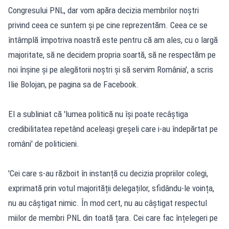
Congresului PNL, dar vom apăra decizia membrilor noștri
privind ceea ce suntem și pe cine reprezentăm. Ceea ce se
întâmplă împotriva noastră este pentru că am ales, cu o largă
majoritate, să ne decidem propria soartă, să ne respectăm pe
noi înșine și pe alegătorii noștri și să servim România',
a scris
Ilie Bolojan, pe pagina sa de Facebook
.
El a subliniat că 'lumea politică nu își poate recâștiga
credibilitatea repetând aceleași greșeli care i-au îndepărtat pe
români' de politicieni.
'Cei care s-au războit în instanță cu decizia propriilor colegi,
exprimată prin votul majorității delegaților, sfidându-le voința,
nu au câștigat nimic. În mod cert, nu au câștigat respectul
miilor de membri PNL din toată țara. Cei care fac înțelegeri pe