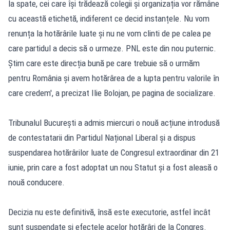
la spate, cei care își trădează colegii și organizația vor rămâne
cu această etichetă, indiferent ce decid instanțele. Nu vom
renunța la hotărârile luate și nu ne vom clinti de pe calea pe
care partidul a decis să o urmeze. PNL este din nou puternic.
Știm care este direcția bună pe care trebuie să o urmăm
pentru România și avem hotărârea de a lupta pentru valorile în
care credem', a precizat Ilie Bolojan, pe pagina de socializare.
Tribunalul București a admis miercuri o nouă acțiune introdusă
de contestatarii din Partidul Național Liberal și a dispus
suspendarea hotărârilor luate de Congresul extraordinar din 21
iunie, prin care a fost adoptat un nou Statut și a fost aleasă o
nouă conducere.
Decizia nu este definitivă, însă este executorie, astfel încât
sunt suspendate și efectele acelor hotărâri de la Congres.