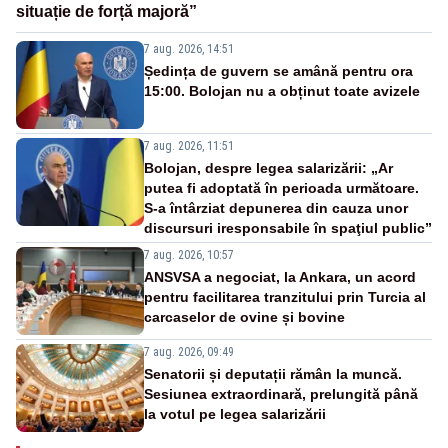
situație de forță majoră”
7 aug. 2026, 14:51
Ședința de guvern se amână pentru ora
15:00. Bolojan nu a obținut toate avizele
7 aug. 2026, 11:51
Bolojan, despre legea salarizării: „Ar
putea fi adoptată în perioada următoare.
S-a întârziat depunerea din cauza unor
discursuri iresponsabile în spaţiul public”
7 aug. 2026, 10:57
ANSVSA a negociat, la Ankara, un acord
pentru facilitarea tranzitului prin Turcia al
carcaselor de ovine și bovine
7 aug. 2026, 09:49
Senatorii și deputații rămân la muncă.
Sesiunea extraordinară, prelungită până
la votul pe legea salarizării