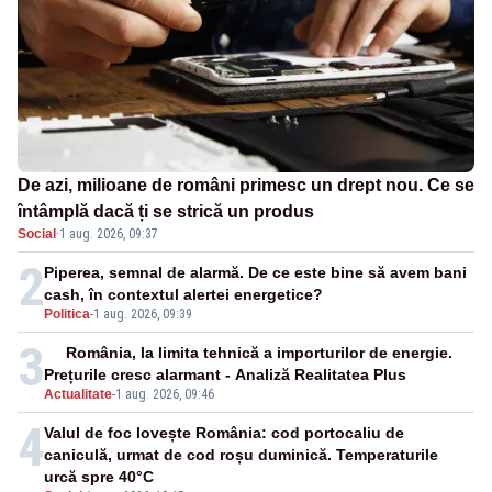
De azi, milioane de români primesc un drept nou. Ce se
întâmplă dacă ți se strică un produs
Social
·
1 aug. 2026, 09:37
2
Piperea, semnal de alarmă. De ce este bine să avem bani
cash, în contextul alertei energetice?
Politica
-
1 aug. 2026, 09:39
3
România, la limita tehnică a importurilor de energie.
Prețurile cresc alarmant - Analiză Realitatea Plus
Actualitate
-
1 aug. 2026, 09:46
4
Valul de foc lovește România: cod portocaliu de
caniculă, urmat de cod roșu duminică. Temperaturile
urcă spre 40°C