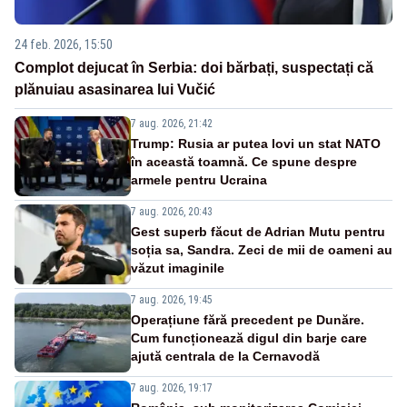
24 feb. 2026, 15:50
Complot dejucat în Serbia: doi bărbați, suspectați că
plănuiau asasinarea lui Vučić
7 aug. 2026, 21:42
Trump: Rusia ar putea lovi un stat NATO
în această toamnă. Ce spune despre
armele pentru Ucraina
7 aug. 2026, 20:43
Gest superb făcut de Adrian Mutu pentru
soția sa, Sandra. Zeci de mii de oameni au
văzut imaginile
7 aug. 2026, 19:45
Operațiune fără precedent pe Dunăre.
Cum funcționează digul din barje care
ajută centrala de la Cernavodă
7 aug. 2026, 19:17