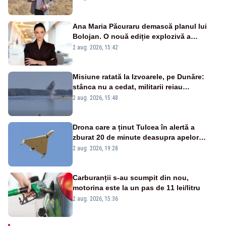
Ana Maria Păcuraru demască planul lui
Bolojan. O nouă ediție explozivă a
emisiunii „Miza Zilei” la Realitatea PLUS
2 aug. 2026, 15:42
Misiune ratată la Izvoarele, pe Dunăre:
stânca nu a cedat, militarii reiau
detonările luni – VIDEO
2 aug. 2026, 15:48
Drona care a ținut Tulcea în alertă a
zburat 20 de minute deasupra apelor
României. Au fost ridicate două F-16
2 aug. 2026, 19:28
Carburanții s-au scumpit din nou,
motorina este la un pas de 11 lei/litru
2 aug. 2026, 15:36