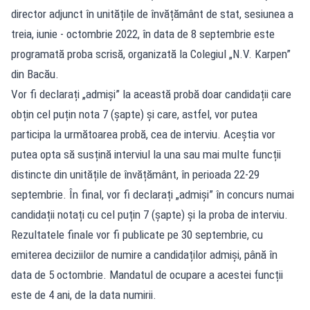
director adjunct în unitățile de învățământ de stat, sesiunea a
treia, iunie - octombrie 2022, în data de 8 septembrie este
programată proba scrisă, organizată la Colegiul „N.V. Karpen”
din Bacău.
Vor fi declarați „admiși” la această probă doar candidații care
obțin cel puțin nota 7 (șapte) și care, astfel, vor putea
participa la următoarea probă, cea de interviu. Aceștia vor
putea opta să susțină interviul la una sau mai multe funcții
distincte din unitățile de învățământ, în perioada 22-29
septembrie. În final, vor fi declarați „admiși” în concurs numai
candidații notați cu cel puțin 7 (șapte) și la proba de interviu.
Rezultatele finale vor fi publicate pe 30 septembrie, cu
emiterea deciziilor de numire a candidaților admiși, până în
data de 5 octombrie. Mandatul de ocupare a acestei funcții
este de 4 ani, de la data numirii.