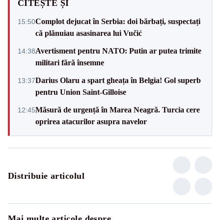
CITEȘTE ȘI
Complot dejucat în Serbia: doi bărbați, suspectați
15:50
că plănuiau asasinarea lui Vučić
Avertisment pentru NATO: Putin ar putea trimite
14:38
militari fără însemne
Darius Olaru a spart gheața în Belgia! Gol superb
13:37
pentru Union Saint-Gilloise
Măsură de urgență în Marea Neagră. Turcia cere
12:45
oprirea atacurilor asupra navelor
Distribuie articolul
Mai multe articole despre