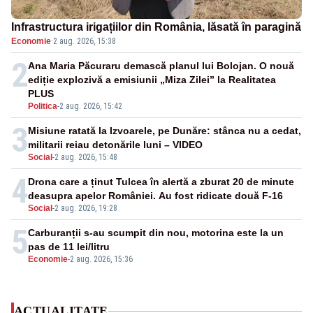
Infrastructura irigațiilor din România, lăsată în paragină
Economie
·
2 aug. 2026, 15:38
2
Ana Maria Păcuraru demască planul lui Bolojan. O nouă
ediție explozivă a emisiunii „Miza Zilei” la Realitatea
PLUS
Politica
-
2 aug. 2026, 15:42
3
Misiune ratată la Izvoarele, pe Dunăre: stânca nu a cedat,
militarii reiau detonările luni – VIDEO
Social
-
2 aug. 2026, 15:48
4
Drona care a ținut Tulcea în alertă a zburat 20 de minute
deasupra apelor României. Au fost ridicate două F-16
Social
-
2 aug. 2026, 19:28
5
Carburanții s-au scumpit din nou, motorina este la un
pas de 11 lei/litru
Economie
-
2 aug. 2026, 15:36
ACTUALITATE