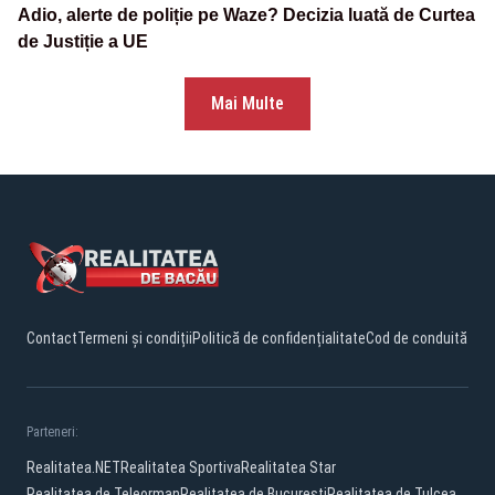
Adio, alerte de poliție pe Waze? Decizia luată de Curtea
de Justiție a UE
Mai Multe
Contact
Termeni și condiții
Politică de confidențialitate
Cod de conduită
Parteneri:
Realitatea.NET
Realitatea Sportiva
Realitatea Star
Realitatea de Teleorman
Realitatea de Bucuresti
Realitatea de Tulcea