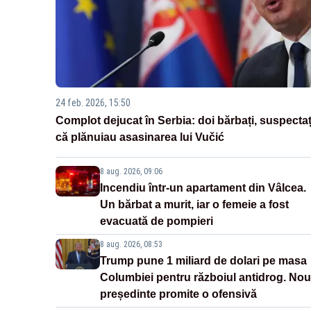
24 feb. 2026, 15:50
Complot dejucat în Serbia: doi bărbați, suspectaț
că plănuiau asasinarea lui Vučić
8 aug. 2026, 09:06
Incendiu într-un apartament din Vâlcea.
Un bărbat a murit, iar o femeie a fost
evacuată de pompieri
8 aug. 2026, 08:53
Trump pune 1 miliard de dolari pe masa
Columbiei pentru războiul antidrog. Nou
președinte promite o ofensivă