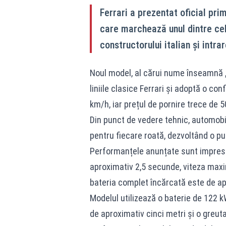
Ferrari a prezentat oficial pr
care marchează unul dintre ce
constructorului italian și intra
Noul model, al cărui nume înseamnă „l
liniile clasice Ferrari și adoptă o co
km/h, iar prețul de pornire trece de 
Din punct de vedere tehnic, automobi
pentru fiecare roată, dezvoltând o pu
Performanțele anunțate sunt impresio
aproximativ 2,5 secunde, viteza max
bateria complet încărcată este de ap
Modelul utilizează o baterie de 122 k
de aproximativ cinci metri și o greut