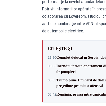
performanțe la nivelul standardelor cu
Potrivit informațiilor apărute în pres
colaborarea cu LoveFrom, studioul cr
astfel o combinație între ADN-ul spor
de automobile electrice.
CITEȘTE ȘI
Complot dejucat în Serbia: doi 
15:50
Incendiu într-un apartament di
09:06
de pompieri
Trump pune 1 miliard de dolar
08:53
președinte promite o ofensivă
România, prinsă între caniculă
08:42