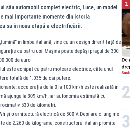
1
imul său automobil complet electric, Luce, un model
le mai importante momente din istoria
rea sa în noua etapă a electrificării.
umină” în limba italiană, vine cu un design diferit față de
nfigurație cu patru uși. Mașina poate depăși pragul de 300
500.000 de euro.
De 
dre
lul este echipat cu patru motoare electrice, câte unul
Socia
str
tere totală de 1.035 de cai putere.
nante: accelerația de la 0 la 100 km/h este realizată în
imă ajunge la 309 km/h, iar autonomia estimată cu
roximativ 530 de kilometri.
Wh și o arhitectură electrică de 800 V. Deși are o lungime
ate de 2.260 de kilograme, constructorul italian promite