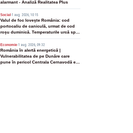
alarmant - Analiză Realitatea Plus
4
Social
-
1 aug. 2026, 10:15
Valul de foc lovește România: cod
portocaliu de caniculă, urmat de cod
roșu duminică. Temperaturile urcă spre
40°C
5
Economie
-
1 aug. 2026, 09:32
România în alertă energetică |
Vulnerabilitatea de pe Dunăre care
pune în pericol Centrala Cernavodă era
cunoscută de pe vremea lui Ceaușescu