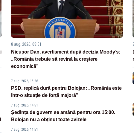
8 aug. 2026, 08:51
i
Nicușor Dan, avertisment după decizia Moody’s:
„România trebuie să revină la creștere
economică”
7 aug. 2026, 15:26
PSD, replică dură pentru Bolojan: „România este
într-o situație de forță majoră”
7 aug. 2026, 14:51
Ședința de guvern se amână pentru ora 15:00.
l
Bolojan nu a obținut toate avizele
7 aug. 2026, 11:51