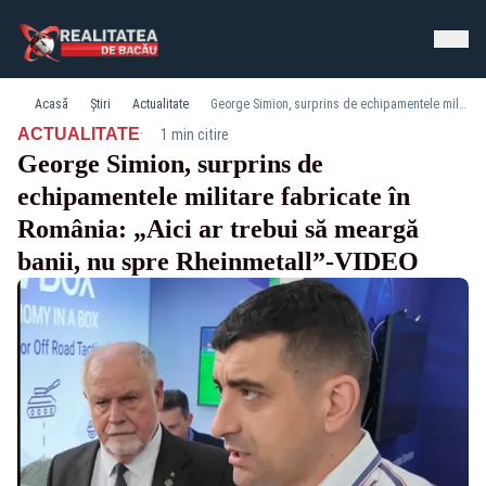
Acasă
Știri
Actualitate
George Simion, surprins de echipamentele militare fabricate în România: „Aici ar trebui să meargă banii, nu spre Rheinmetall”-VIDEO
·
ACTUALITATE
1 min citire
George Simion, surprins de
echipamentele militare fabricate în
România: „Aici ar trebui să meargă
banii, nu spre Rheinmetall”-VIDEO