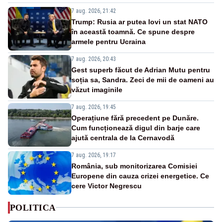
7 aug. 2026, 21:42
Trump: Rusia ar putea lovi un stat NATO
în această toamnă. Ce spune despre
armele pentru Ucraina
7 aug. 2026, 20:43
Gest superb făcut de Adrian Mutu pentru
soția sa, Sandra. Zeci de mii de oameni au
văzut imaginile
7 aug. 2026, 19:45
Operațiune fără precedent pe Dunăre.
Cum funcționează digul din barje care
ajută centrala de la Cernavodă
7 aug. 2026, 19:17
România, sub monitorizarea Comisiei
Europene din cauza crizei energetice. Ce
cere Victor Negrescu
POLITICA