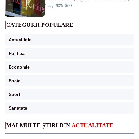
„BBB-” cu perspectivă negativă
1 aug. 2026, 06:48
CATEGORII POPULARE
Actualitate
Politica
Economie
Social
Sport
Sanatate
MAI MULTE ȘTIRI DIN
ACTUALITATE