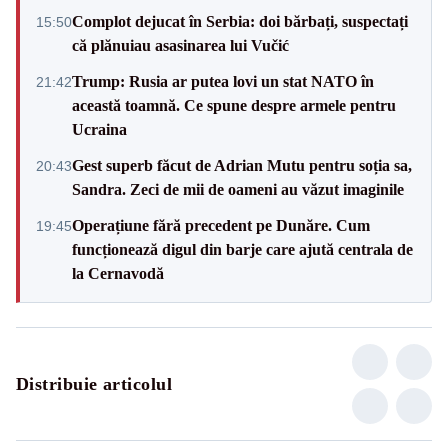
Complot dejucat în Serbia: doi bărbați, suspectați
15:50
că plănuiau asasinarea lui Vučić
Trump: Rusia ar putea lovi un stat NATO în
21:42
această toamnă. Ce spune despre armele pentru
Ucraina
Gest superb făcut de Adrian Mutu pentru soția sa,
20:43
Sandra. Zeci de mii de oameni au văzut imaginile
Operațiune fără precedent pe Dunăre. Cum
19:45
funcționează digul din barje care ajută centrala de
la Cernavodă
Distribuie articolul