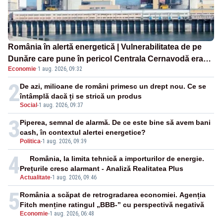
România în alertă energetică | Vulnerabilitatea de pe
Dunăre care pune în pericol Centrala Cernavodă era
Economie
·
1 aug. 2026, 09:32
cunoscută de pe vremea lui Ceaușescu
2
De azi, milioane de români primesc un drept nou. Ce se
întâmplă dacă ți se strică un produs
Social
-
1 aug. 2026, 09:37
3
Piperea, semnal de alarmă. De ce este bine să avem bani
cash, în contextul alertei energetice?
Politica
-
1 aug. 2026, 09:39
4
România, la limita tehnică a importurilor de energie.
Prețurile cresc alarmant - Analiză Realitatea Plus
Actualitate
-
1 aug. 2026, 09:46
5
România a scăpat de retrogradarea economiei. Agenția
Fitch menține ratingul „BBB-” cu perspectivă negativă
Economie
-
1 aug. 2026, 06:48