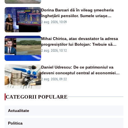
Dorina Barcari dă în vileag șmecheria
înghețării pensiilor. Sumele uriașe
pierdute de fiecare român
2 aug. 2026, 10:09
Mihai Chirica, atac devastator la adresa
progresiștilor lui Bolojan: Trebuie să
protejăm și natura, dar nu șținem omaneii
2 aug. 2026, 10:12
în stare permanentă de alertă
Daniel Udrescu: De ce patrimoniul va
deveni conceptul central al economiei
viitoare?
2 aug. 2026, 09:22
CATEGORII POPULARE
Actualitate
Politica