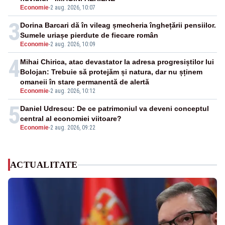
Economie
-
2 aug. 2026, 10:07
3
Dorina Barcari dă în vileag șmecheria înghețării pensiilor.
Sumele uriașe pierdute de fiecare român
Economie
-
2 aug. 2026, 10:09
4
Mihai Chirica, atac devastator la adresa progresiștilor lui
Bolojan: Trebuie să protejăm și natura, dar nu șținem
omaneii în stare permanentă de alertă
Economie
-
2 aug. 2026, 10:12
5
Daniel Udrescu: De ce patrimoniul va deveni conceptul
central al economiei viitoare?
Economie
-
2 aug. 2026, 09:22
ACTUALITATE