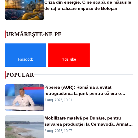
Criza din energie. Cine scapă de măsurile
de raționalizare impuse de Bolojan
URMĂREȘTE-NE PE
Facebook
YouTube
POPULAR
Piperea (AUR): România a evitat
retrogradarea la junk pentru că era o
catastrofă pentru bănci și fondurile de
2 aug. 2026, 10:01
pensii
Mobilizare masivă pe Dunăre, pentru
salvarea producției la Cernavodă. Armata
va detona o stâncă și va devia apa
2 aug. 2026, 10:07
fluviului - IMAGINI AERIENE