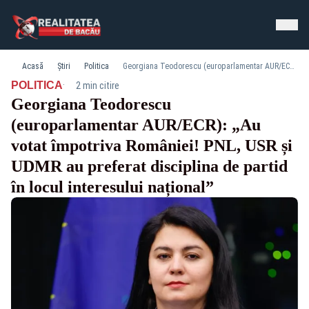
Acasă
Știri
Politica
Georgiana Teodorescu (europarlamentar AUR/ECR): „Au votat împotriva României! PNL, USR și UDMR au preferat disciplina de partid în locul interesului național”
·
POLITICA
2 min citire
Georgiana Teodorescu
(europarlamentar AUR/ECR): „Au
votat împotriva României! PNL, USR și
UDMR au preferat disciplina de partid
în locul interesului național”