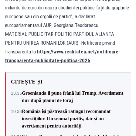
miliarde de euro din cauza obedienței politice față de grupurile
europene sau din orgolii de partid”, a declarat
europarlamentarul AUR, Georgiana Teodorescu.
MATERIAL PUBLICITAR POLITIC PARTIDUL ALIANȚA
PENTRU UNIREA ROMANILOR (AUR). Notificare privind
transparența la
https://www.realitatea.net/notificare-
transparenta-publicitate-politica-2026
CITEȘTE ȘI
Groenlanda îi pune frână lui Trump. Avertisment
13:35
dur după planul de foraj
România își păstrează ratingul recomandat
10:38
investițiilor. Un semnal pozitiv, dar și un
avertisment pentru autorități