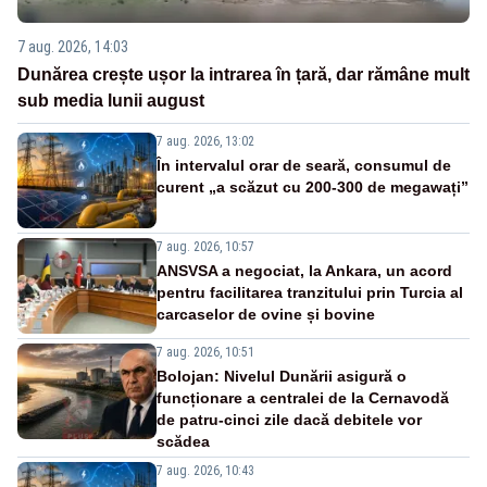
7 aug. 2026, 14:03
Dunărea crește ușor la intrarea în țară, dar rămâne mult
sub media lunii august
7 aug. 2026, 13:02
În intervalul orar de seară, consumul de
curent „a scăzut cu 200-300 de megawați”
7 aug. 2026, 10:57
ANSVSA a negociat, la Ankara, un acord
pentru facilitarea tranzitului prin Turcia al
carcaselor de ovine și bovine
7 aug. 2026, 10:51
Bolojan: Nivelul Dunării asigură o
funcționare a centralei de la Cernavodă
de patru-cinci zile dacă debitele vor
scădea
7 aug. 2026, 10:43