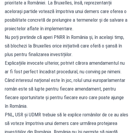
prioritate a României. La Bruxelles, însă, reprezentanții
acelorași partide votează împotriva unui demers care oferea o
posibilitate concretă de prelungire a termenelor și de salvare a
proiectelor aflate în implementare.
Nu poți pretinde că aperi PNRR în România și, în același timp,
să blochezi la Bruxelles orice inițiativă care oferă o șansă în
plus pentru finalizarea investițiilor.
Explicațiile invocate ulterior, potrivit cărora amendamentul nu
ar fi fost perfect încadrat procedural, nu conving pe nimeni.
Când interesul național este în joc, rolul unui europarlamentar
român este să lupte pentru fiecare amendament, pentru
fiecare oportunitate și pentru fiecare euro care poate ajunge
în România.
PNL, USR și UDMR trebuie să le explice românilor de ce au ales
să voteze împotriva unui demers care urmărea protejarea
investițiilor din România. România nu își permite să piardă