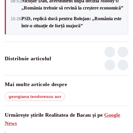
Nicușor Dan, avertisment după decizia Moody’s:
08:51
„România trebuie să revină la creștere economică”
PSD, replică dură pentru Bolojan: „România este
15:26
într-o situație de forță majoră”
Distribuie articolul
Mai multe articole despre
georgiana teodorescu aur
Urmărește știrile Realitatea de Bacau și pe
Google
News