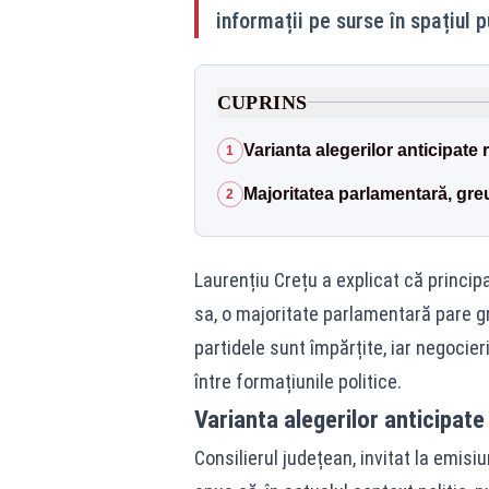
informații pe surse în spațiul p
CUPRINS
Varianta alegerilor anticipat
1
Majoritatea parlamentară, gre
2
Laurențiu Crețu a explicat că principa
sa, o majoritate parlamentară pare gr
partidele sunt împărțite, iar negocier
între formațiunile politice.
Varianta alegerilor anticipa
Consilierul județean, invitat la emisiu