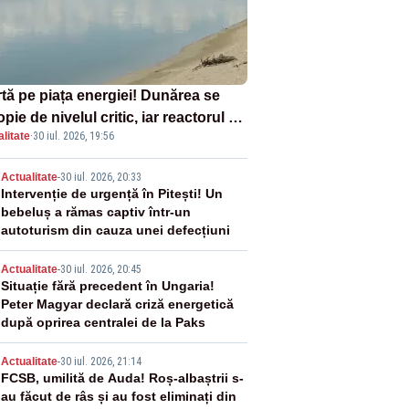
rtă pe piața energiei! Dunărea se
pie de nivelul critic, iar reactorul 2
litate
·
30 iul. 2026, 19:56
a Cernavodă ar putea fi oprit
2
Actualitate
-
30 iul. 2026, 20:33
Intervenție de urgență în Pitești! Un
bebeluș a rămas captiv într-un
autoturism din cauza unei defecțiuni
3
Actualitate
-
30 iul. 2026, 20:45
Situație fără precedent în Ungaria!
Peter Magyar declară criză energetică
după oprirea centralei de la Paks
4
Actualitate
-
30 iul. 2026, 21:14
FCSB, umilită de Auda! Roș-albaștrii s-
au făcut de râs și au fost eliminați din