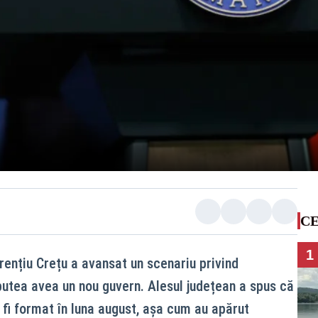
CE
1
urențiu Crețu a avansat un scenariu privind
utea avea un nou guvern. Alesul județean a spus că
 fi format în luna august, așa cum au apărut