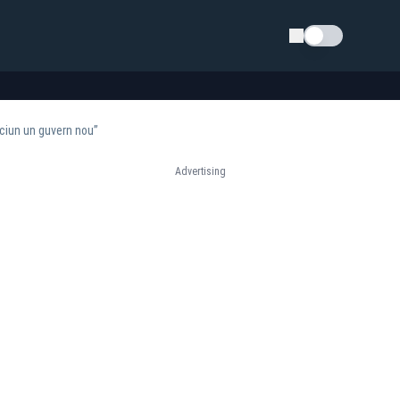
Schimba tema
ăciun un guvern nou”
Advertising