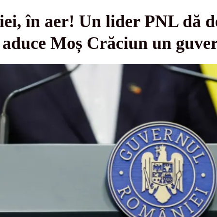
, în aer! Un lider PNL dă de
e aduce Moș Crăciun un guve