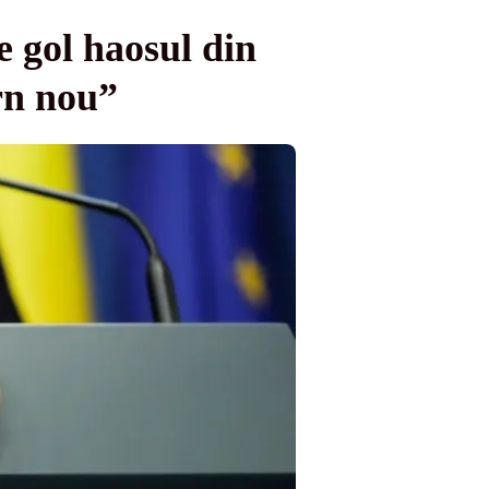
 gol haosul din
rn nou”