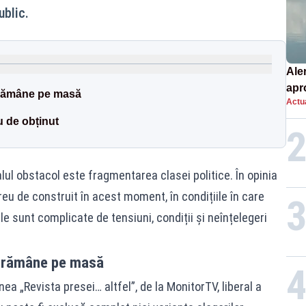
ublic.
Ale
apro
e rămâne pe masă
Actua
de l
u de obținut
lul obstacol este fragmentarea clasei politice. În opinia
eu de construit în acest moment, în condițiile în care
ile sunt complicate de tensiuni, condiții și neînțelegeri
te rămâne pe masă
nea „Revista presei… altfel”, de la MonitorTV, liberal a