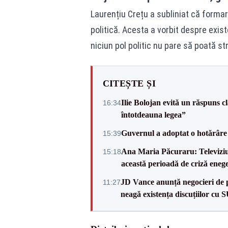
Laurențiu Crețu a subliniat că formare
politică. Acesta a vorbit despre exis
niciun pol politic nu pare să poată st
CITEȘTE ȘI
Ilie Bolojan evită un răspuns c
16:34
întotdeauna legea”
Guvernul a adoptat o hotărâre 
15:39
Ana Maria Păcuraru: Televiziune
15:18
această perioadă de criză enege
JD Vance anunță negocieri de pa
11:27
neagă existența discuțiilor cu 