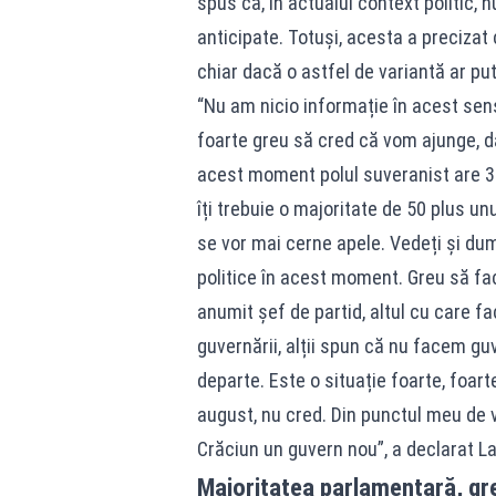
spus că, în actualul context politic, 
anticipate. Totuși, acesta a precizat
chiar dacă o astfel de variantă ar pu
“Nu am nicio informație în acest sens
foarte greu să cred că vom ajunge, da
acest moment polul suveranist are 30
îți trebuie o majoritate de 50 plus u
se vor mai cerne apele. Vedeți și d
politice în acest moment. Greu să fa
anumit șef de partid, altul cu care 
guvernării, alții spun că nu facem g
departe. Este o situație foarte, foar
august, nu cred. Din punctul meu de
Crăciun un guvern nou”, a declarat La
Majoritatea parlamentară, gr