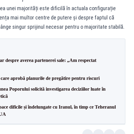
a unei majorități este dificilă în actuala configurație
tența mai multor centre de putere și despre faptul că
rânge singur sprijinul necesar pentru o majoritate stabilă.
lar despre averea partenerei sale: „Am respectat
care aprobă planurile de pregătire pentru riscuri
a Poporului solicită investigarea deciziilor luate în
tică
ce dificile și îndelungate cu Iranul, în timp ce Teheranul
SUA