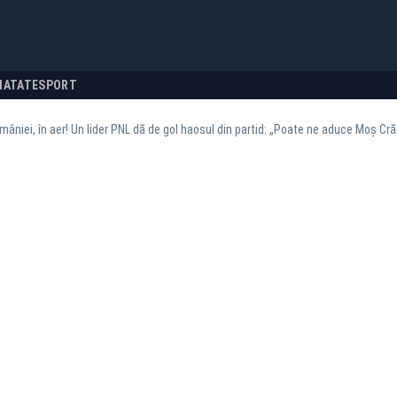
NATATE
SPORT
âniei, în aer! Un lider PNL dă de gol haosul din partid: „Poate ne aduce Moș Cr