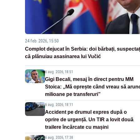
24 feb. 2026, 15:50
Complot dejucat în Serbia: doi bărbați, suspectaț
că plănuiau asasinarea lui Vučić
6 aug. 2026, 18:51
Gigi Becali, mesaj în direct pentru MM
Stoica: „Mă oprește când vreau să arun
milioane pe transferuri”
6 aug. 2026, 18:11
Accident pe drumul expres după o
oprire de urgență. Un TIR a lovit două
trailere încărcate cu mașini
6 aug. 2026, 17:38