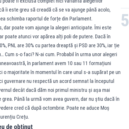
nu poate fi exclusă complet nici varianta alegerilor
 că îi este greu să creadă că se va ajunge până acolo,
tea schimba raportul de forțe din Parlament.
, dar poate vom ajunge la alegeri anticipate. Îmi este
r poate atunci vor apărea alți poli de putere. Dacă în
%, PNL are 30% cu partea dreaptă și PSD are 30%, iar ție
nu… Cum s-o faci? N-ai cum. Probabil în urma unor alegeri
umneavoastră, în parlament avem 10 sau 11 formațiuni
ci o majoritate în momentul în care unul s-a supărat pe un
faci guvernare nu respectă un acord semnat la începutul
uvernul decât dacă dăm noi primul ministru și așa mai
te grea. Până la urmă vom avea guvern, dar nu știu dacă în
 vedere cred că după octombrie. Poate ne aduce Moș
urențiu Crețu.
eu de obținut