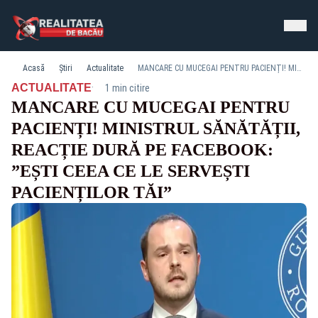
Acasă
Știri
Actualitate
MANCARE CU MUCEGAI PENTRU PACIENȚI! MINISTRUL SĂNĂTĂȚII, REACȚIE DURĂ PE FACEBOOK: ”EȘTI CEEA CE LE SERVEȘTI PACIENȚILOR TĂI”
·
ACTUALITATE
1 min citire
MANCARE CU MUCEGAI PENTRU
PACIENȚI! MINISTRUL SĂNĂTĂȚII,
REACȚIE DURĂ PE FACEBOOK:
”EȘTI CEEA CE LE SERVEȘTI
PACIENȚILOR TĂI”