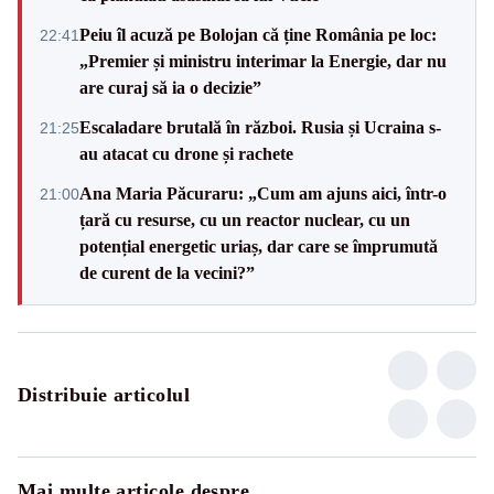
Peiu îl acuză pe Bolojan că ține România pe loc:
22:41
„Premier și ministru interimar la Energie, dar nu
are curaj să ia o decizie”
Escaladare brutală în război. Rusia și Ucraina s-
21:25
au atacat cu drone și rachete
Ana Maria Păcuraru: „Cum am ajuns aici, într-o
21:00
țară cu resurse, cu un reactor nuclear, cu un
potențial energetic uriaș, dar care se împrumută
de curent de la vecini?”
Distribuie articolul
Mai multe articole despre