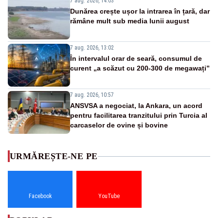
7 aug. 2026, 14:03
Dunărea crește ușor la intrarea în țară, dar
rămâne mult sub media lunii august
7 aug. 2026, 13:02
În intervalul orar de seară, consumul de
curent „a scăzut cu 200-300 de megawați”
7 aug. 2026, 10:57
ANSVSA a negociat, la Ankara, un acord
pentru facilitarea tranzitului prin Turcia al
carcaselor de ovine și bovine
URMĂREȘTE-NE PE
Facebook
YouTube