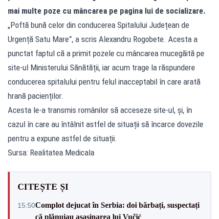
mai multe poze cu mâncarea pe pagina lui de socializare.
„Poftă bună celor din conducerea Spitalului Județean de
Urgență Satu Mare”, a scris Alexandru Rogobete. Acesta a
punctat faptul că a primit pozele cu mâncarea mucegăită pe
site-ul Ministerului Sănătății, iar acum trage la răspundere
conducerea spitalului pentru felul inacceptabil în care arată
hrană pacienților.
Acesta le-a transmis românilor să acceseze site-ul, și, în
cazul în care au întâlnit astfel de situații să încarce dovezile
pentru a expune astfel de situații.
Sursa: Realitatea Medicala
CITEȘTE ȘI
Complot dejucat în Serbia: doi bărbați, suspectați
15:50
că plănuiau asasinarea lui Vučić