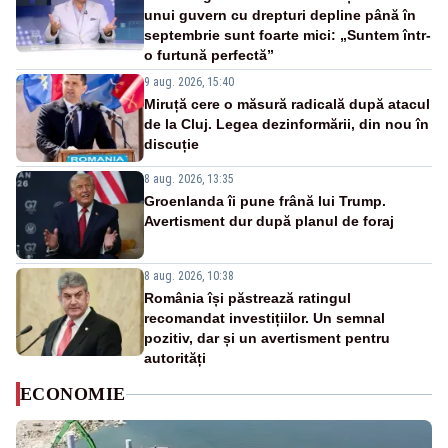
unui guvern cu drepturi depline până în
septembrie sunt foarte mici: „Suntem într-
o furtună perfectă”
9 aug. 2026, 15:40
Miruță cere o măsură radicală după atacul
de la Cluj. Legea dezinformării, din nou în
discuție
8 aug. 2026, 13:35
Groenlanda îi pune frână lui Trump.
Avertisment dur după planul de foraj
8 aug. 2026, 10:38
România își păstrează ratingul
recomandat investițiilor. Un semnal
pozitiv, dar și un avertisment pentru
autorități
ECONOMIE