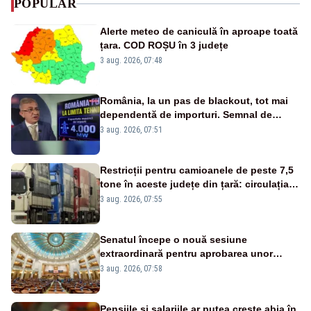
POPULAR
Alerte meteo de caniculă în aproape toată
țara. COD ROȘU în 3 județe
3 aug. 2026, 07:48
România, la un pas de blackout, tot mai
dependentă de importuri. Semnal de
alarmă tras de un expert în energie
3 aug. 2026, 07:51
Restricții pentru camioanele de peste 7,5
tone în aceste județe din țară: circulația
este interzisă luni, între orele 12:00 și
3 aug. 2026, 07:55
20:00
Senatul începe o nouă sesiune
extraordinară pentru aprobarea unor
jaloane din PNRR
3 aug. 2026, 07:58
Pensiile și salariile ar putea crește abia în