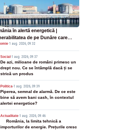
ânia în alertă energetică |
nerabilitatea de pe Dunăre care
omie
·
1 aug. 2026, 09:32
e în pericol Centrala Cernavodă era
oscută de pe vremea lui Ceaușescu
2
Social
-
1 aug. 2026, 09:37
De azi, milioane de români primesc un
drept nou. Ce se întâmplă dacă ți se
strică un produs
3
Politica
-
1 aug. 2026, 09:39
Piperea, semnal de alarmă. De ce este
bine să avem bani cash, în contextul
alertei energetice?
4
Actualitate
-
1 aug. 2026, 09:46
România, la limita tehnică a
importurilor de energie. Prețurile cresc