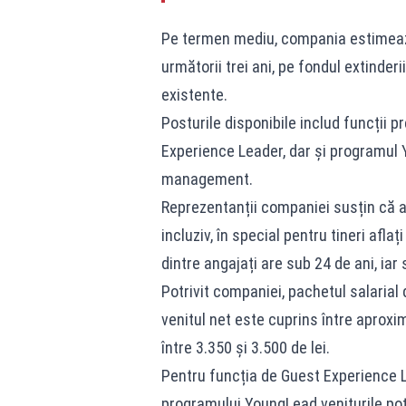
Pe termen mediu, compania estimează
următorii trei ani, pe fondul extinderi
existente.
Posturile disponibile includ funcții
Experience Leader, dar și programul Y
management.
Reprezentanții companiei susțin că a
incluziv, în special pentru tineri afla
dintre angajați are sub 24 de ani, iar
Potrivit companiei, pachetul salarial
venitul net este cuprins între aproxim
între 3.350 și 3.500 de lei.
Pentru funcția de Guest Experience Lea
programului YoungLead veniturile pot