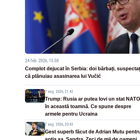
24 feb. 2026, 15:50
Complot dejucat în Serbia: doi bărbați, suspectaț
că plănuiau asasinarea lui Vučić
7 aug. 2026, 21:42
Trump: Rusia ar putea lovi un stat NATO
în această toamnă. Ce spune despre
armele pentru Ucraina
7 aug. 2026, 20:43
Gest superb făcut de Adrian Mutu pentr
soția sa, Sandra. Zeci de mii de oameni