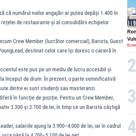
 că numărul noilor angajări ar putea depăși 1.400 în
i rețelei de restaurante și al consolidării echipelor
Rom
Vul
 precum Crew Member (lucrător comercial), Barista, Guest
Econ
pun
oungLead, destinat celor care își doresc o carieră în
cun
ccentul este pus pe un mediu de lucru accesibil și
ți la început de drum. În prezent, o parte semnificativă
 sute dintre ei sunt studenți sau masteranzi.
 diferă în funcție de poziție. Pentru un Crew Member,
ativ 3.300 și 3.700 de lei, în timp ce un Barista câștigă
der, salariile ajung la 3.900–4.000 de lei, iar în cadrul
 urca până la 4.700–5.100 de lei net.