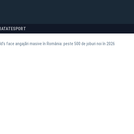
NATATE
SPORT
’s face angajări masive în România: peste 500 de joburi noi în 2026