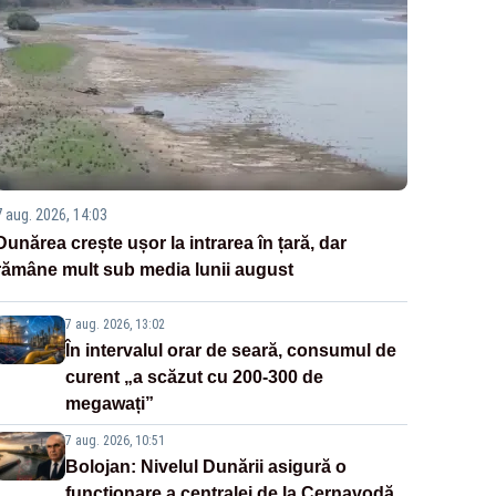
7 aug. 2026, 14:03
Dunărea crește ușor la intrarea în țară, dar
rămâne mult sub media lunii august
7 aug. 2026, 13:02
În intervalul orar de seară, consumul de
curent „a scăzut cu 200-300 de
megawați”
7 aug. 2026, 10:51
Bolojan: Nivelul Dunării asigură o
funcționare a centralei de la Cernavodă