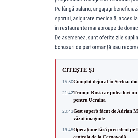
Pe lângă salariu, angajații beneficiaz
sporuri, asigurare medicală, acces la 
în restaurante mai aproape de domicili
De asemenea, sunt oferite zile supli
bonusuri de performanță sau recom
CITEȘTE ȘI
Complot dejucat în Serbia: doi 
15:50
Trump: Rusia ar putea lovi un
21:42
pentru Ucraina
Gest superb făcut de Adrian Mu
20:43
văzut imaginile
Operațiune fără precedent pe 
19:45
centrala de la Cernavodă