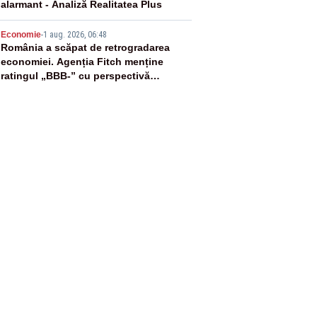
alarmant - Analiză Realitatea Plus
5
Economie
-
1 aug. 2026, 06:48
România a scăpat de retrogradarea
economiei. Agenția Fitch menține
ratingul „BBB-” cu perspectivă
negativă