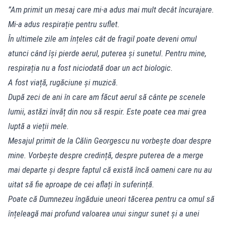
”Am primit un mesaj care mi-a adus mai mult decât încurajare.
Mi-a adus respirație pentru suflet.
În ultimele zile am înțeles cât de fragil poate deveni omul
atunci când își pierde aerul, puterea și sunetul. Pentru mine,
respirația nu a fost niciodată doar un act biologic.
A fost viață, rugăciune și muzică.
După zeci de ani în care am făcut aerul să cânte pe scenele
lumii, astăzi învăț din nou să respir. Este poate cea mai grea
luptă a vieții mele.
Mesajul primit de la Călin Georgescu nu vorbește doar despre
mine. Vorbește despre credință, despre puterea de a merge
mai departe și despre faptul că există încă oameni care nu au
uitat să fie aproape de cei aflați în suferință.
Poate că Dumnezeu îngăduie uneori tăcerea pentru ca omul să
înțeleagă mai profund valoarea unui singur sunet și a unei