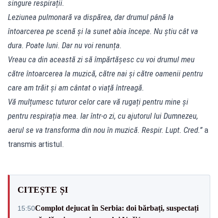
singure respirații.
Leziunea pulmonară va dispărea, dar drumul până la
întoarcerea pe scenă și la sunet abia începe. Nu știu cât va
dura. Poate luni. Dar nu voi renunța.
Vreau ca din această zi să împărtășesc cu voi drumul meu
către întoarcerea la muzică, către nai și către oamenii pentru
care am trăit și am cântat o viață întreagă.
Vă mulțumesc tuturor celor care vă rugați pentru mine și
pentru respirația mea. Iar într-o zi, cu ajutorul lui Dumnezeu,
aerul se va transforma din nou în muzică. Respir. Lupt. Cred.”
a
transmis artistul.
CITEȘTE ȘI
Complot dejucat în Serbia: doi bărbați, suspectați
15:50