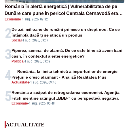
România în alertă energetică | Vulnerabilitatea de pe
Dunăre care pune în pericol Centrala Cernavodă era
Economie
·
1 aug. 2026, 09:32
cunoscută de pe vremea lui Ceaușescu
2
De azi, milioane de români primesc un drept nou. Ce se
întâmplă dacă ți se strică un produs
Social
-
1 aug. 2026, 09:37
3
Piperea, semnal de alarmă. De ce este bine să avem bani
cash, în contextul alertei energetice?
Politica
-
1 aug. 2026, 09:39
4
România, la limita tehnică a importurilor de energie.
Prețurile cresc alarmant - Analiză Realitatea Plus
Actualitate
-
1 aug. 2026, 09:46
5
România a scăpat de retrogradarea economiei. Agenția
Fitch menține ratingul „BBB-” cu perspectivă negativă
Economie
-
1 aug. 2026, 06:48
ACTUALITATE