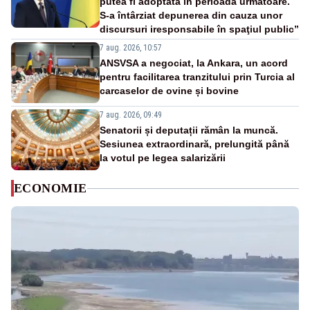
putea fi adoptată în perioada următoare.
S-a întârziat depunerea din cauza unor
discursuri iresponsabile în spaţiul public”
7 aug. 2026, 10:57
ANSVSA a negociat, la Ankara, un acord
pentru facilitarea tranzitului prin Turcia al
carcaselor de ovine și bovine
7 aug. 2026, 09:49
Senatorii și deputații rămân la muncă.
Sesiunea extraordinară, prelungită până
la votul pe legea salarizării
ECONOMIE