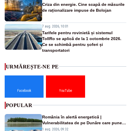
Criza din energie. Cine scapă de măsurile
de raționalizare impuse de Bolojan
7 aug. 2026, 10:01
Tarifele pentru rovinietă și sistemul
TollRo se aplică de la 1 octombrie 2026.
Ce se schimbă pentru șoferi și
transportatori
URMĂREȘTE-NE PE
Facebook
YouTube
POPULAR
România în alertă energetică |
Vulnerabilitatea de pe Dunăre care pune
în pericol Centrala Cernavodă era
1 aug. 2026, 09:32