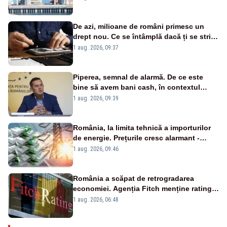
cunoscută de pe vremea lui Ceaușescu
De azi, milioane de români primesc un
drept nou. Ce se întâmplă dacă ți se strică
un produs
1 aug. 2026, 09:37
Piperea, semnal de alarmă. De ce este
bine să avem bani cash, în contextul
alertei energetice?
1 aug. 2026, 09:39
România, la limita tehnică a importurilor
de energie. Prețurile cresc alarmant -
Analiză Realitatea Plus
1 aug. 2026, 09:46
România a scăpat de retrogradarea
economiei. Agenția Fitch menține ratingul
„BBB-” cu perspectivă negativă
1 aug. 2026, 06:48