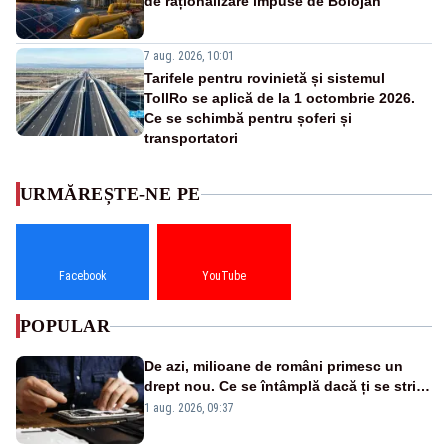
de raționalizare impuse de Bolojan
7 aug. 2026, 10:01
Tarifele pentru rovinietă și sistemul
TollRo se aplică de la 1 octombrie 2026.
Ce se schimbă pentru șoferi și
transportatori
URMĂREȘTE-NE PE
Facebook
YouTube
POPULAR
De azi, milioane de români primesc un
drept nou. Ce se întâmplă dacă ți se strică
un produs
1 aug. 2026, 09:37