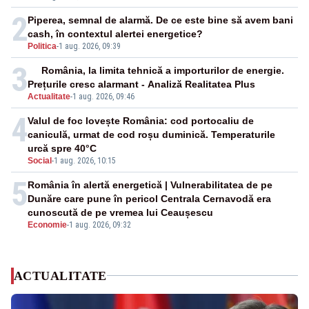
2
Piperea, semnal de alarmă. De ce este bine să avem bani
cash, în contextul alertei energetice?
Politica
-
1 aug. 2026, 09:39
3
România, la limita tehnică a importurilor de energie.
Prețurile cresc alarmant - Analiză Realitatea Plus
Actualitate
-
1 aug. 2026, 09:46
4
Valul de foc lovește România: cod portocaliu de
caniculă, urmat de cod roșu duminică. Temperaturile
urcă spre 40°C
Social
-
1 aug. 2026, 10:15
5
România în alertă energetică | Vulnerabilitatea de pe
Dunăre care pune în pericol Centrala Cernavodă era
cunoscută de pe vremea lui Ceaușescu
Economie
-
1 aug. 2026, 09:32
ACTUALITATE