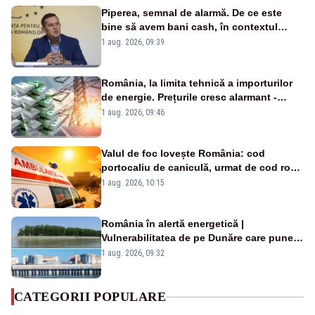
Piperea, semnal de alarmă. De ce este
bine să avem bani cash, în contextul
alertei energetice?
1 aug. 2026, 09:39
România, la limita tehnică a importurilor
de energie. Prețurile cresc alarmant -
Analiză Realitatea Plus
1 aug. 2026, 09:46
Valul de foc lovește România: cod
portocaliu de caniculă, urmat de cod roșu
duminică. Temperaturile urcă spre 40°C
1 aug. 2026, 10:15
România în alertă energetică |
Vulnerabilitatea de pe Dunăre care pune
în pericol Centrala Cernavodă era
1 aug. 2026, 09:32
cunoscută de pe vremea lui Ceaușescu
CATEGORII POPULARE