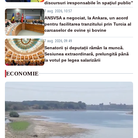
discursuri iresponsabile în spaţiul public”
7 aug. 2026, 10:57
ANSVSA a negociat, la Ankara, un acord
pentru facilitarea tranzitului prin Turcia al
carcaselor de ovine și bovine
7 aug. 2026, 09:49
Senatorii și deputații rămân la muncă.
Sesiunea extraordinară, prelungită până
la votul pe legea salarizării
ECONOMIE