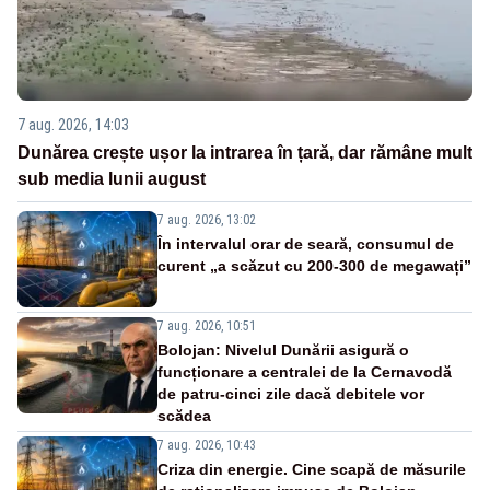
7 aug. 2026, 14:03
Dunărea crește ușor la intrarea în țară, dar rămâne mult
sub media lunii august
7 aug. 2026, 13:02
În intervalul orar de seară, consumul de
curent „a scăzut cu 200-300 de megawați”
7 aug. 2026, 10:51
Bolojan: Nivelul Dunării asigură o
funcționare a centralei de la Cernavodă
de patru-cinci zile dacă debitele vor
scădea
7 aug. 2026, 10:43
Criza din energie. Cine scapă de măsurile