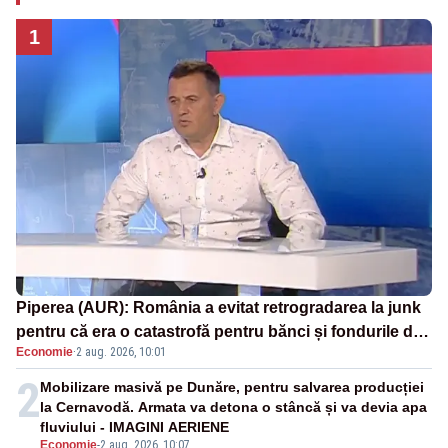
1
Piperea (AUR): România a evitat retrogradarea la junk
pentru că era o catastrofă pentru bănci și fondurile de
Economie
·
2 aug. 2026, 10:01
pensii
2
Mobilizare masivă pe Dunăre, pentru salvarea producției
la Cernavodă. Armata va detona o stâncă și va devia apa
fluviului - IMAGINI AERIENE
Economie
-
2 aug. 2026, 10:07