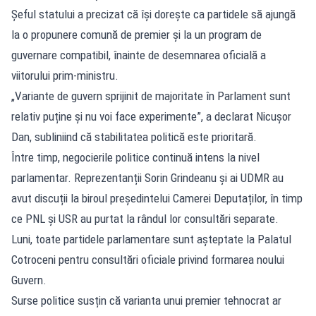
Șeful statului a precizat că își dorește ca partidele să ajungă
la o propunere comună de premier și la un program de
guvernare compatibil, înainte de desemnarea oficială a
viitorului prim-ministru.
„Variante de guvern sprijinit de majoritate în Parlament sunt
relativ puține și nu voi face experimente”, a declarat Nicușor
Dan, subliniind că stabilitatea politică este prioritară.
Între timp, negocierile politice continuă intens la nivel
parlamentar. Reprezentanții Sorin Grindeanu și ai UDMR au
avut discuții la biroul președintelui Camerei Deputaților, în timp
ce PNL și USR au purtat la rândul lor consultări separate.
Luni, toate partidele parlamentare sunt așteptate la Palatul
Cotroceni pentru consultări oficiale privind formarea noului
Guvern.
Surse politice susțin că varianta unui premier tehnocrat ar