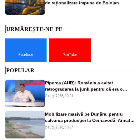
de raționalizare impuse de Bolojan
URMĂREȘTE-NE PE
Facebook
YouTube
POPULAR
Piperea (AUR): România a evitat
retrogradarea la junk pentru că era o
catastrofă pentru bănci și fondurile de
2 aug. 2026, 10:01
pensii
Mobilizare masivă pe Dunăre, pentru
salvarea producției la Cernavodă. Armata
va detona o stâncă și va devia apa
2 aug. 2026, 10:07
fluviului - IMAGINI AERIENE