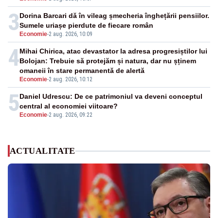
3
Dorina Barcari dă în vileag șmecheria înghețării pensiilor.
Sumele uriașe pierdute de fiecare român
Economie
-
2 aug. 2026, 10:09
4
Mihai Chirica, atac devastator la adresa progresiștilor lui
Bolojan: Trebuie să protejăm și natura, dar nu șținem
omaneii în stare permanentă de alertă
Economie
-
2 aug. 2026, 10:12
5
Daniel Udrescu: De ce patrimoniul va deveni conceptul
central al economiei viitoare?
Economie
-
2 aug. 2026, 09:22
ACTUALITATE