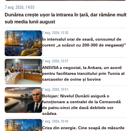
7 aug. 2026, 14:03
Dunărea crește ușor la intrarea în țară, dar rămâne mult
sub media lunii august
7 aug. 2026, 13:02
În intervalul orar de seară, consumul de
curent „a scăzut cu 200-300 de megawați”
7 aug. 2026, 10:57
ANSVSA a negociat, la Ankara, un acord
pentru facilitarea tranzitului prin Turcia al
carcaselor de ovine și bovine
7 aug. 2026, 10:51
Bolojan: Nivelul Dunării asigură o
funcționare a centralei de la Cernavodă
de patru-cinci zile dacă debitele vor
scădea
7 aug. 2026, 10:43
Criza din energie. Cine scapă de măsurile