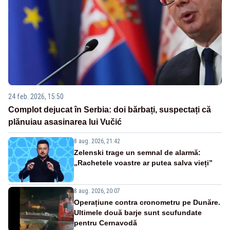
24 feb. 2026, 15:50
Complot dejucat în Serbia: doi bărbați, suspectați că
plănuiau asasinarea lui Vučić
8 aug. 2026, 21:42
Zelenski trage un semnal de alarmă:
„Rachetele voastre ar putea salva vieți”
8 aug. 2026, 20:07
Operațiune contra cronometru pe Dunăre.
Ultimele două barje sunt scufundate
pentru Cernavodă