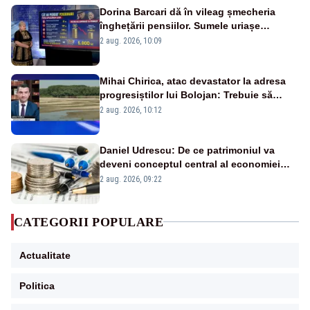
Dorina Barcari dă în vileag șmecheria
înghețării pensiilor. Sumele uriașe
pierdute de fiecare român
2 aug. 2026, 10:09
Mihai Chirica, atac devastator la adresa
progresiștilor lui Bolojan: Trebuie să
protejăm și natura, dar nu șținem omaneii
2 aug. 2026, 10:12
în stare permanentă de alertă
Daniel Udrescu: De ce patrimoniul va
deveni conceptul central al economiei
viitoare?
2 aug. 2026, 09:22
CATEGORII POPULARE
Actualitate
Politica