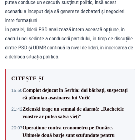
putea conduce un executiv susținut politic, însă acest
scenariu a început deja să genereze dezbateri și negocieri
între formațiuni.
În paralel, liderii PSD analizează intern această opțiune, în
cadrul unei ședințe a conducerii partidului, în timp ce discuțiile
dintre PSD și UDMR continuă la nivel de lideri, în încercarea de
a debloca situația politică.
CITEȘTE ȘI
Complot dejucat în Serbia: doi bărbați, suspectați
15:50
că plănuiau asasinarea lui Vučić
Zelenski trage un semnal de alarmă: „Rachetele
21:42
voastre ar putea salva vieți”
Operațiune contra cronometru pe Dunăre.
20:07
Ultimele două barje sunt scufundate pentru