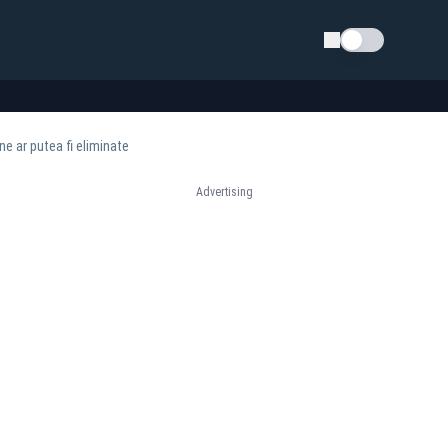
Schimba tema
ine ar putea fi eliminate
Advertising