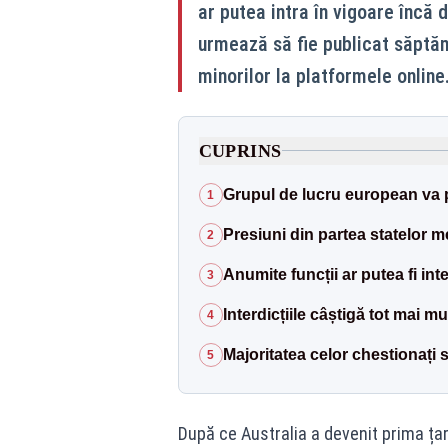
ar putea intra în vigoare încă 
urmează să fie publicat săptă
minorilor la platformele online
CUPRINS
Grupul de lucru european va pr
1
Presiuni din partea statelor 
2
Anumite funcții ar putea fi int
3
Interdicțiile câștigă tot mai mul
4
Majoritatea celor chestionați 
5
După ce Australia a devenit prima țar