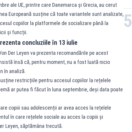
mbre ale UE, printre care Danemarca și Grecia, au cerut
nea Europeană susține că toate variantele sunt analizate,
ccesul copiilor la platformele de socializare până la
ii și funcții.
ezenta concluziile în 13 iulie
 Von Der Leyen va prezenta recomandările pe acest
 insistă însă că, pentru moment, nu a fost luată nicio
n în analiză.
usține restricțiile pentru accesul copiilor la rețelele
temă ar putea fi făcut în luna septembrie, deși data poate
re copiii sau adolescenții ar avea acces la rețelele
ul în care rețelele sociale au acces la copiii și
 der Leyen, săptămâna trecută.