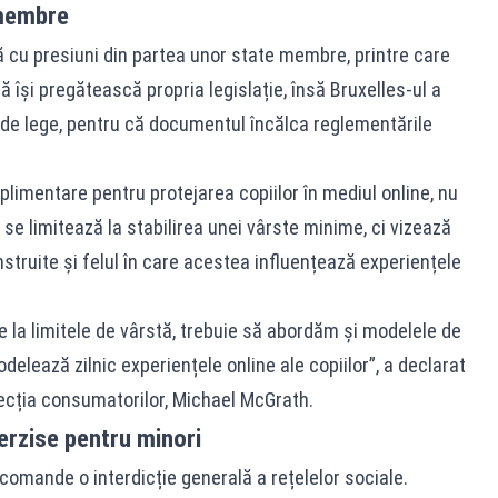
 membre
cu presiuni din partea unor state membre, printre care
să își pregătească propria legislație, însă Bruxelles-ul a
l de lege, pentru că documentul încălca reglementările
limentare pentru protejarea copiilor în mediul online, nu
u se limitează la stabilirea unei vârste minime, ci vizează
struite și felul în care acestea influențează experiențele
ire la limitele de vârstă, trebuie să abordăm și modelele de
delează zilnic experiențele online ale copiilor”, a declarat
ecția consumatorilor, Michael McGrath.
terzise pentru minori
omande o interdicție generală a rețelelor sociale.