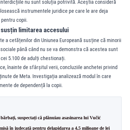
 interdicțiile nu sunt soluția potrivită. Aceștia consideră
losească instrumentele juridice pe care le are deja
pentru copii.
 susțin limitarea accesului
ate a cetățenilor din Uniunea Europeană susține că minorii
le sociale până când nu se va demonstra că acestea sunt
cei 5.100 de adulți chestionați.
 înainte de sfârșitul verii, concluziile anchetei privind
inute de Meta. Investigația analizează modul în care
mente de dependență la copii.
bărbați, suspectați că plănuiau asasinarea lui Vučić
misă în judecată pentru delapidarea a 4,5 milioane de lei