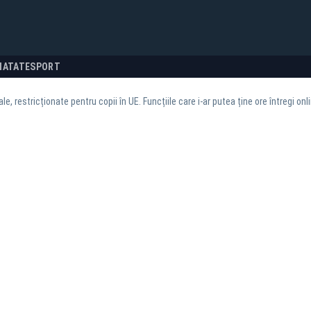
NATATE
SPORT
le, restricționate pentru copii în UE. Funcțiile care i-ar putea ține ore întregi onl