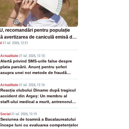
U, recomandări pentru populație
ă avertizarea de caniculă emisă de
l
·
31 iul. 2026, 12:51
eorologi
2
Actualitate
-
31 iul. 2026, 13:10
Alertă privind SMS-urile false despre
plata parcării. Anunț pentru șoferi
asupra unei noi metode de fraudă
online
3
Actualitate
-
31 iul. 2026, 13:16
Reacția clubului Dinamo după tragicul
accident din Argeș: Un membru al
staff-ului medical a murit, antrenorul
Adrian Ropotan este în spital
4
Social
-
31 iul. 2026, 13:19
Sesiunea de toamnă a Bacalaureatului
începe luni cu evaluarea competențelor