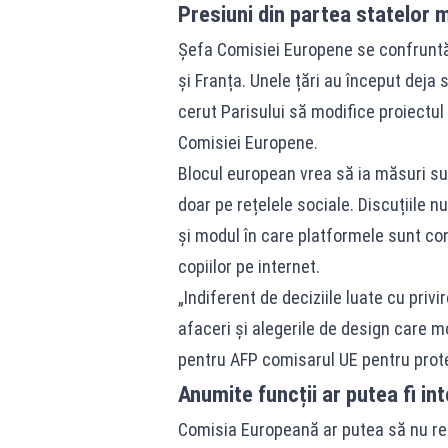
Presiuni din partea statelor
Șefa Comisiei Europene se confruntă 
și Franța. Unele țări au început deja 
cerut Parisului să modifice proiectu
Comisiei Europene.
Blocul european vrea să ia măsuri sup
doar pe rețelele sociale. Discuțiile n
și modul în care platformele sunt con
copiilor pe internet.
„Indiferent de deciziile luate cu priv
afaceri și alegerile de design care mo
pentru AFP comisarul UE pentru prot
Anumite funcții ar putea fi in
Comisia Europeană ar putea să nu rec