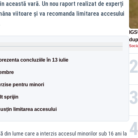
din această vară. Un nou raport realizat de experți
mâna viitoare și va recomanda limitarea accesului
.
IGS
dup
Socia
met
ezenta concluziile în 13 iulie
membre
erzise pentru minori
t sprijin
susțin limitarea accesului
ă din lume care a interzis accesul minorilor sub 16 ani la