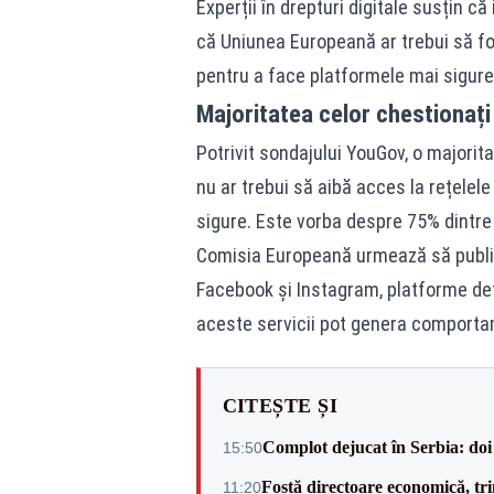
Experții în drepturi digitale susțin că
că Uniunea Europeană ar trebui să fo
pentru a face platformele mai sigure 
Majoritatea celor chestionați
Potrivit sondajului YouGov, o majorit
nu ar trebui să aibă acces la rețele
sigure. Este vorba despre 75% dintre 
Comisia Europeană urmează să publice,
Facebook și Instagram, platforme deț
aceste servicii pot genera comporta
CITEȘTE ȘI
Complot dejucat în Serbia: doi 
15:50
Fostă directoare economică, tri
11:20