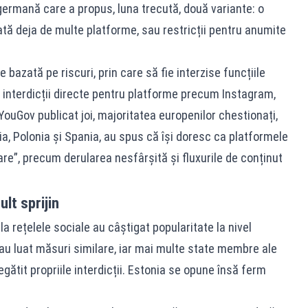
ermană care a propus, luna trecută, două variante: o
ată deja de multe platforme, sau restricții pentru anumite
 bazată pe riscuri, prin care să fie interzise funcțiile
 interdicții directe pentru platforme precum Instagram,
ouGov publicat joi, majoritatea europenilor chestionați,
ia, Polonia și Spania, au spus că își doresc ca platformele
are”, precum derularea nesfârșită și fluxurile de conținut
ult sprijin
 la rețelele sociale au câștigat popularitate la nivel
 au luat măsuri similare, iar mai multe state membre ale
gătit propriile interdicții. Estonia se opune însă ferm