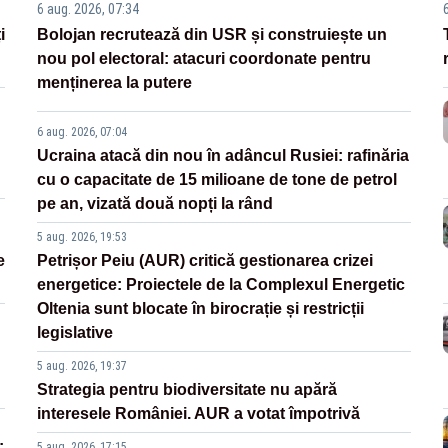
6 aug. 2026, 07:34
i
Bolojan recrutează din USR și construiește un
nou pol electoral: atacuri coordonate pentru
menținerea la putere
6 aug. 2026, 07:04
Ucraina atacă din nou în adâncul Rusiei: rafinăria
cu o capacitate de 15 milioane de tone de petrol
pe an, vizată două nopți la rând
5 aug. 2026, 19:53
e
Petrișor Peiu (AUR) critică gestionarea crizei
energetice: Proiectele de la Complexul Energetic
Oltenia sunt blocate în birocrație și restricții
legislative
5 aug. 2026, 19:37
Strategia pentru biodiversitate nu apără
interesele României. AUR a votat împotrivă
:
5 aug. 2026, 17:15