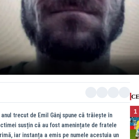
CE
1
 anul trecut de Emil Gânj spune că trăiește în
ctimei susțin că au fost amenințate de fratele
imă, iar instanța a emis pe numele acestuia un