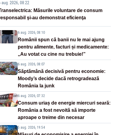
6 aug. 2026, 08:22
Transelectrica: Măsurile voluntare de consum
responsabil şi-au demonstrat eficienţa
6 aug. 2026, 08:10
Românii spun că banii nu le mai ajung
pentru alimente, facturi și medicamente:
„Au votat cu cine nu trebuie!”
6 aug. 2026, 08:07
Săptămână decisivă pentru economie:
Moody’s decide dacă retrogradează
România la junk
6 aug. 2026, 07:32
Consum uriaș de energie miercuri seară:
România a fost nevoită să importe
aproape o treime din necesar
5 aug. 2026, 19:54
Măsuri de economisire a energiei în