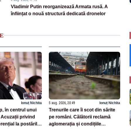
Vladimir Putin reorganizează Armata rusă. A
înființat o nouă structură dedicată dronelor
E
Ionuț Nichita
5 aug. 2026, 20:49
Ionuț Nichita
, în centrul unui
Trenurile care îi scot din sărite
Acuzații privind
pe români. Călătorii reclamă
ențial la postările
aglomerația și condițiile
insuportabile