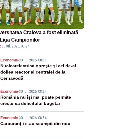
versitatea Craiova a fost eliminată
 Liga Campionilor
t
·
30 iul. 2026, 08:27
2
Economie
-
30 iul. 2026, 08:31
Nuclearelectrica opreşte şi cel de-al
doilea reactor al centralei de la
Cernavodă
3
Economie
-
30 iul. 2026, 08:34
România nu își mai poate permite
creșterea deficitului bugetar
4
Economie
-
30 iul. 2026, 08:54
Carburanții s-au scumpit din nou