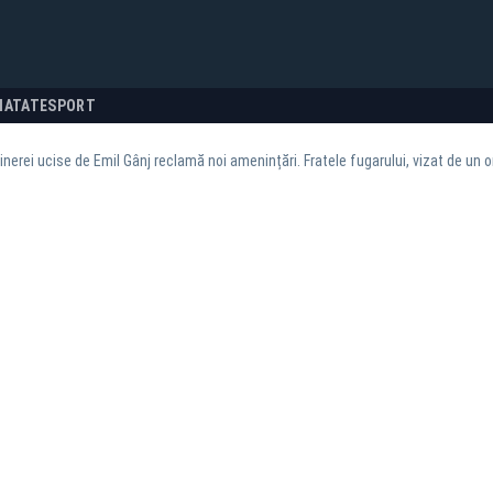
NATATE
SPORT
inerei ucise de Emil Gânj reclamă noi amenințări. Fratele fugarului, vizat de un o