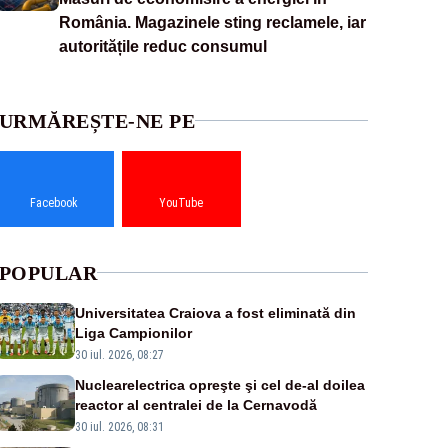
România. Magazinele sting reclamele, iar
autoritățile reduc consumul
URMĂREȘTE-NE PE
Facebook
YouTube
POPULAR
Universitatea Craiova a fost eliminată din
Liga Campionilor
30 iul. 2026, 08:27
Nuclearelectrica opreşte şi cel de-al doilea
reactor al centralei de la Cernavodă
30 iul. 2026, 08:31