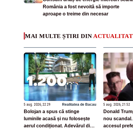
România a fost nevoită să importe
aproape o treime din necesar
MAI MULTE ȘTIRI DIN
ACTUALITAT
5 aug. 2026, 22:29
Realitatea de Bacau
5 aug. 2026, 21:52
Bolojan a spus că stinge
Donald Trump
luminile acasă și nu folosește
nou scandal. 
aerul condiționat. Adevărul din
accesul prefer
spatele declarațiilor
sale