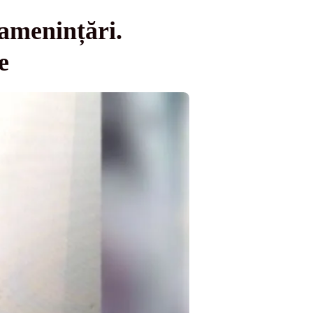
 amenințări.
e