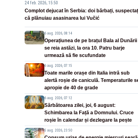
24 feb. 2026, 15:50
Complot dejucat în Serbia: doi bărbați, suspectaț
că plănuiau asasinarea lui Vučić
6 aug. 2026, 08:14
Operațiunea de pe brațul Bala al Dunării
se reia astăzi, la ora 10. Patru barje
urmează să fie scufundate
6 aug. 2026, 07:15
Toate marile orașe din Italia intră sub
alertă roșie de caniculă. Temperaturile s
apropie de 40 de grade
6 aug. 2026, 07:12
Sărbătoarea zilei, joi, 6 august:
Schimbarea la Față a Domnului. Cruce
roșie în calendar și dezlegare la pește
5 aug. 2026, 23:50
Consum uriaș de energie miercuri seară