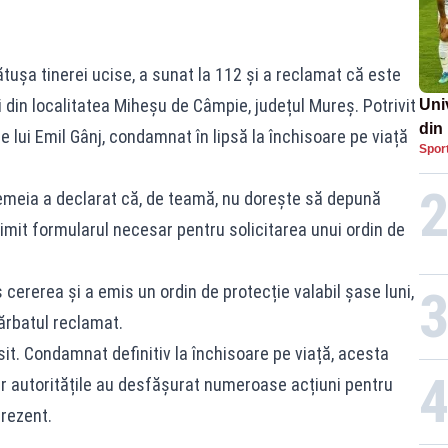
ătușa tinerei ucise, a sunat la 112 și a reclamat că este
din localitatea Miheșu de Câmpie, județul Mureș. Potrivit
Uni
din
le lui Emil Gânj, condamnat în lipsă la închisoare pe viață
Spor
ă femeia a declarat că, de teamă, nu dorește să depună
imit formularul necesar pentru solicitarea unui ordin de
 cererea și a emis un ordin de protecție valabil șase luni,
ărbatul reclamat.
it. Condamnat definitiv la închisoare pe viață, acesta
iar autoritățile au desfășurat numeroase acțiuni pentru
prezent.