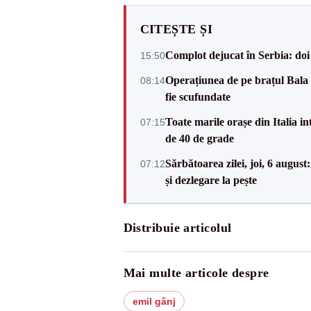
CITEȘTE ȘI
Complot dejucat în Serbia: doi 
15:50
Operațiunea de pe brațul Bala a
08:14
fie scufundate
Toate marile orașe din Italia in
07:15
de 40 de grade
Sărbătoarea zilei, joi, 6 augus
07:12
și dezlegare la pește
Distribuie articolul
Mai multe articole despre
emil gânj