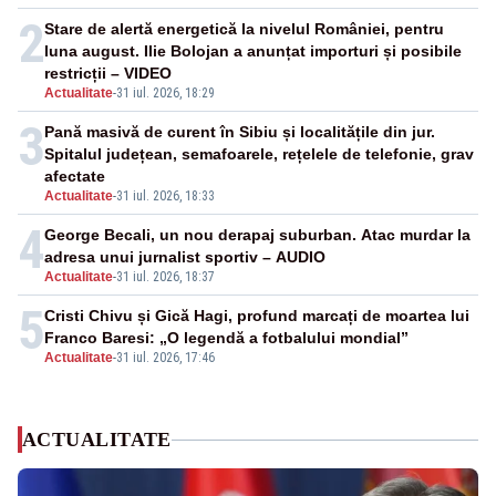
2
Stare de alertă energetică la nivelul României, pentru
luna august. Ilie Bolojan a anunțat importuri și posibile
restricții – VIDEO
Actualitate
-
31 iul. 2026, 18:29
3
Pană masivă de curent în Sibiu și localitățile din jur.
Spitalul județean, semafoarele, rețelele de telefonie, grav
afectate
Actualitate
-
31 iul. 2026, 18:33
4
George Becali, un nou derapaj suburban. Atac murdar la
adresa unui jurnalist sportiv – AUDIO
Actualitate
-
31 iul. 2026, 18:37
5
Cristi Chivu și Gică Hagi, profund marcați de moartea lui
Franco Baresi: „O legendă a fotbalului mondial”
Actualitate
-
31 iul. 2026, 17:46
ACTUALITATE