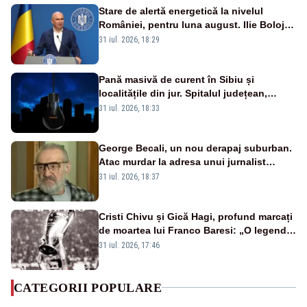
Stare de alertă energetică la nivelul
României, pentru luna august. Ilie Bolojan
a anunțat importuri și posibile restricții –
31 iul. 2026, 18:29
VIDEO
Pană masivă de curent în Sibiu și
localitățile din jur. Spitalul județean,
semafoarele, rețelele de telefonie, grav
31 iul. 2026, 18:33
afectate
George Becali, un nou derapaj suburban.
Atac murdar la adresa unui jurnalist
sportiv – AUDIO
31 iul. 2026, 18:37
Cristi Chivu și Gică Hagi, profund marcați
de moartea lui Franco Baresi: „O legendă
a fotbalului mondial”
31 iul. 2026, 17:46
CATEGORII POPULARE