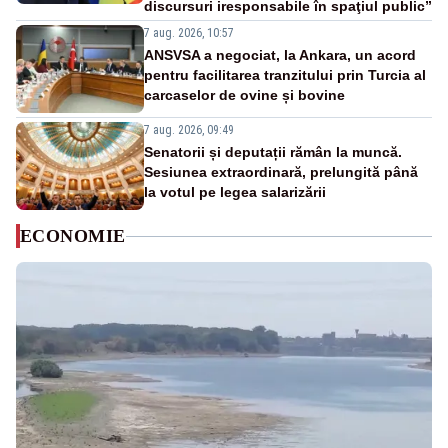
discursuri iresponsabile în spaţiul public”
7 aug. 2026, 10:57
ANSVSA a negociat, la Ankara, un acord
pentru facilitarea tranzitului prin Turcia al
carcaselor de ovine și bovine
7 aug. 2026, 09:49
Senatorii și deputații rămân la muncă.
Sesiunea extraordinară, prelungită până
la votul pe legea salarizării
ECONOMIE