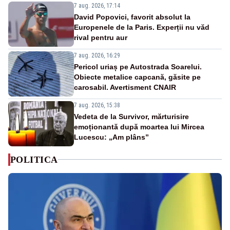
7 aug. 2026, 17:14
David Popovici, favorit absolut la
Europenele de la Paris. Experții nu văd
rival pentru aur
7 aug. 2026, 16:29
Pericol uriaș pe Autostrada Soarelui.
Obiecte metalice capcană, găsite pe
carosabil. Avertisment CNAIR
7 aug. 2026, 15:38
Vedeta de la Survivor, mărturisire
emoționantă după moartea lui Mircea
Lucescu: „Am plâns”
POLITICA