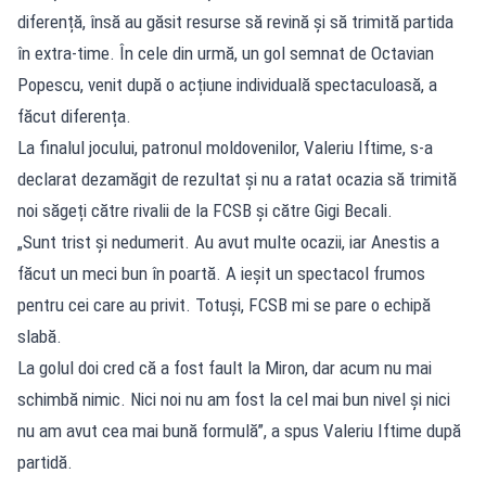
diferență, însă au găsit resurse să revină și să trimită partida
în extra-time. În cele din urmă, un gol semnat de Octavian
Popescu, venit după o acțiune individuală spectaculoasă, a
făcut diferența.
La finalul jocului, patronul moldovenilor, Valeriu Iftime, s-a
declarat dezamăgit de rezultat și nu a ratat ocazia să trimită
noi săgeți către rivalii de la FCSB și către Gigi Becali.
„Sunt trist și nedumerit. Au avut multe ocazii, iar Anestis a
făcut un meci bun în poartă. A ieșit un spectacol frumos
pentru cei care au privit. Totuși, FCSB mi se pare o echipă
slabă.
La golul doi cred că a fost fault la Miron, dar acum nu mai
schimbă nimic. Nici noi nu am fost la cel mai bun nivel și nici
nu am avut cea mai bună formulă”, a spus Valeriu Iftime după
partidă.