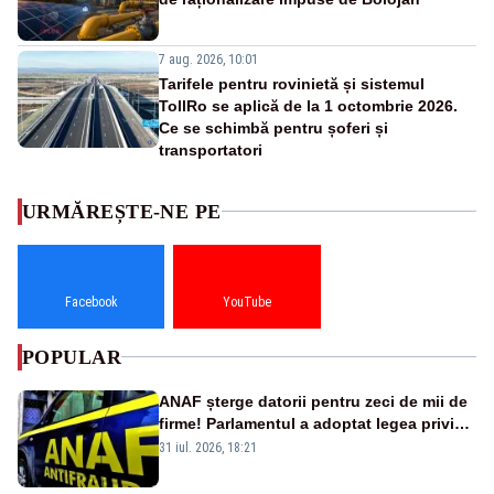
7 aug. 2026, 10:01
Tarifele pentru rovinietă și sistemul
TollRo se aplică de la 1 octombrie 2026.
Ce se schimbă pentru șoferi și
transportatori
URMĂREȘTE-NE PE
Facebook
YouTube
POPULAR
ANAF șterge datorii pentru zeci de mii de
firme! Parlamentul a adoptat legea privind
amnistia fiscală
31 iul. 2026, 18:21