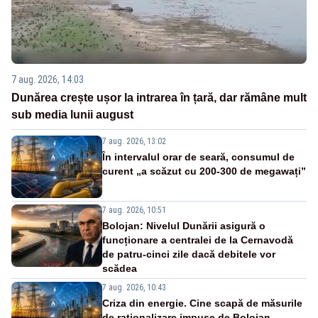
7 aug. 2026, 14:03
Dunărea crește ușor la intrarea în țară, dar rămâne mult
sub media lunii august
7 aug. 2026, 13:02
În intervalul orar de seară, consumul de
curent „a scăzut cu 200-300 de megawați”
7 aug. 2026, 10:51
Bolojan: Nivelul Dunării asigură o
funcționare a centralei de la Cernavodă
de patru-cinci zile dacă debitele vor
scădea
7 aug. 2026, 10:43
Criza din energie. Cine scapă de măsurile
de raționalizare impuse de Bolojan