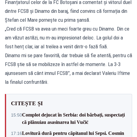
Finanțatorul celor de la FC Botoșani a comentat și viitorul duel
dintre FCSB și Dinamo din baraj, fiind convins că formația din
Ștefan cel Mare pornește cu prima șansă.
„Cred că FCSB va avea un meci foarte greu cu Dinamo. Din ce
am văzut astăzi, nu m-au impresionat deloc. La golul doi a
fost henț clar, iar al treilea a venit dintr-o fază fixă.
Dinamo mi se pare favorită, dar trebuie să fie atentă, pentru că
FCSB știe să se mobilizeze în astfel de momente. La 3-3
ajunsesem să cânt imnul FCSB”, a mai declarat Valeriu Iftime
la finalul confruntării.
CITEȘTE ȘI
Complot dejucat în Serbia: doi bărbați, suspectați
15:50
că plănuiau asasinarea lui Vučić
Lovitură dură pentru căpitanul lui Sepsi. Cosmin
17:16