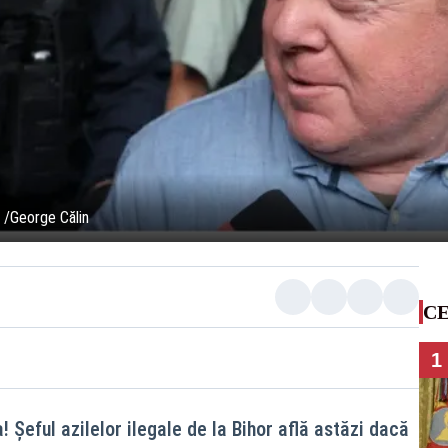
 /George Călin
CE
1
! Șeful azilelor ilegale de la Bihor află astăzi dacă