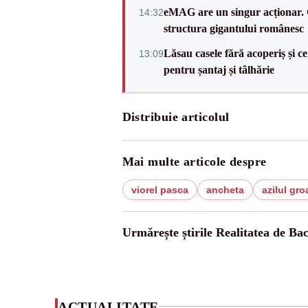
eMAG are un singur acționar. 
14:32
structura gigantului românesc
Lăsau casele fără acoperiș și ce
13:09
pentru șantaj și tâlhărie
Distribuie articolul
Mai multe articole despre
viorel pasca
ancheta
azilul gro
Urmărește știrile Realitatea de Ba
ACTUALITATE