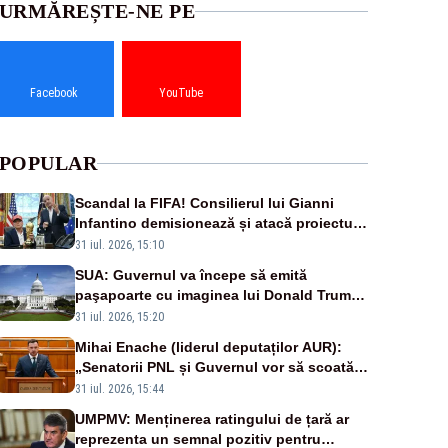
URMĂREȘTE-NE PE
Facebook
YouTube
POPULAR
Scandal la FIFA! Consilierul lui Gianni
Infantino demisionează și atacă proiectul
privind investitorii străini
31 iul. 2026, 15:10
SUA: Guvernul va începe să emită
paşapoarte cu imaginea lui Donald Trump
începând cu 8 august
31 iul. 2026, 15:20
Mihai Enache (liderul deputaților AUR):
„Senatorii PNL și Guvernul vor să scoată
la vânzare bunuri publice pentru a stinge
31 iul. 2026, 15:44
datoriile pentru vaccinurile Pfizer!”
UMPMV: Menținerea ratingului de țară ar
reprezenta un semnal pozitiv pentru