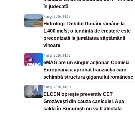
în judecată
7 aug. 2026, 14:37
Hidrologi: Debitul Dunării rămâne la
1.400 mc/s; o tendință de creștere este
preconizată la jumătatea săptămânii
viitoare
7 aug. 2026, 14:32
eMAG are un singur acționar. Comisia
Europeană a aprobat tranzacția care
schimbă structura gigantului românesc
7 aug. 2026, 14:30
ELCEN oprește preventiv CET
Grozăvești din cauza caniculei. Apa
caldă în București nu va fi afectată