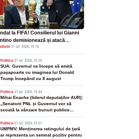
dal la FIFA! Consilierul lui Gianni
antino demisionează și atacă
litate
·
31 iul. 2026, 15:10
ectul privind investitorii străini
2
Politica
-
31 iul. 2026, 15:20
SUA: Guvernul va începe să emită
paşapoarte cu imaginea lui Donald
Trump începând cu 8 august
3
Politica
-
31 iul. 2026, 15:44
Mihai Enache (liderul deputaților AUR):
„Senatorii PNL și Guvernul vor să
scoată la vânzare bunuri publice
pentru a stinge datoriile pentru
4
vaccinurile Pfizer!”
Politica
-
31 iul. 2026, 15:51
UMPMV: Menținerea ratingului de țară
ar reprezenta un semnal pozitiv pentru