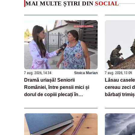
MAI MULTE ȘTIRI DIN
SOCIAL
7 aug. 2026, 14:34
Stoica Marian
7 aug. 2026, 13:09
Dramă uriașă! Seniorii
Lăsau casele 
României, între pensii mici și
cereau zeci de
dorul de copiii plecați în
bărbați trimiș
străinătate: "Vin doar odată pe
pentru șantaj 
an"