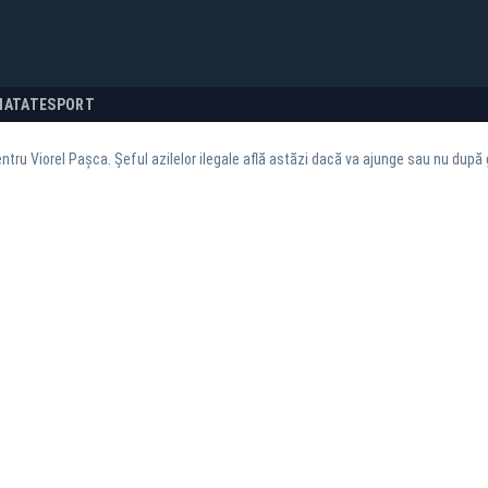
NATATE
SPORT
ntru Viorel Pașca. Șeful azilelor ilegale află astăzi dacă va ajunge sau nu după g