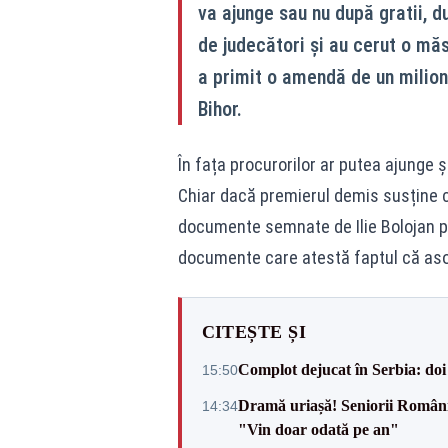
va ajunge sau nu după gratii, d
de judecători și au cerut o măs
a primit o amendă de un milion 
Bihor.
În fața procurorilor ar putea ajunge și
Chiar dacă premierul demis susține că
documente semnate de Ilie Bolojan pe
documente care atestă faptul că aso
CITEȘTE ȘI
Complot dejucat în Serbia: doi 
15:50
Dramă uriașă! Seniorii României,
14:34
"Vin doar odată pe an"