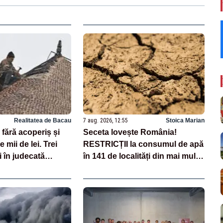
Realitatea de Bacau
7 aug. 2026, 12:55
Stoica Marian
fără acoperiș și
Seceta lovește România!
 mii de lei. Trei
RESTRICȚII la consumul de apă
i în judecată
în 141 de localități din mai multe
și tâlhărie
județe