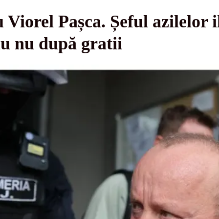
 Viorel Pașca. Șeful azilelor i
u nu după gratii