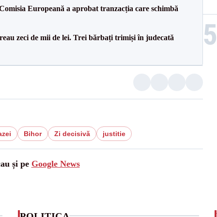
Comisia Europeană a aprobat tranzacția care schimbă
reau zeci de mii de lei. Trei bărbați trimiși în judecată
azei
Bihor
Zi decisivă
justitie
cau și pe
Google News
POLITICA