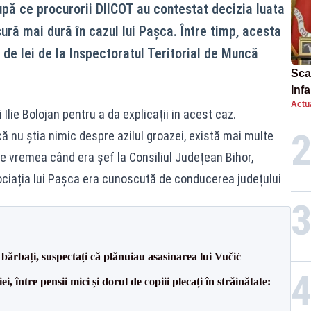
upă ce procurorii DIICOT au contestat decizia luata
ură mai dură în cazul lui Pașca. Între timp, acesta
de lei de la Inspectoratul Teritorial de Muncă
Scan
Inf
Actua
proi
 Ilie Bolojan pentru a da explicații in acest caz.
 nu știa nimic despre azilul groazei, există mai multe
 vremea când era șef la Consiliul Județean Bihor,
ciația lui Pașca era cunoscută de conducerea județului
bărbați, suspectați că plănuiau asasinarea lui Vučić
 între pensii mici și dorul de copiii plecați în străinătate: