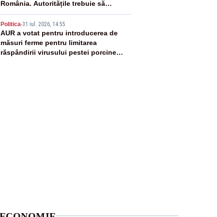
România. Autoritățile trebuie să
continue consolidarea stabilității
5
economice și financiare
Politica
-
31 iul. 2026, 14:55
AUR a votat pentru introducerea de
măsuri ferme pentru limitarea
răspândirii virusului pestei porcine
africane
ECONOMIE