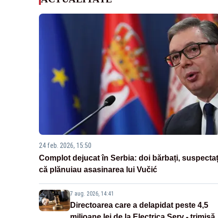
24 feb. 2026, 15:50
Complot dejucat în Serbia: doi bărbați, suspectaț
că plănuiau asasinarea lui Vučić
7 aug. 2026, 14:41
Directoarea care a delapidat peste 4,5
milioane lei de la Electrica Serv - trimisă