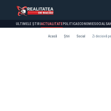
ULTIMELE ȘTIRI
ACTUALITATE
POLITICA
ECONOMIE
SOCIAL
SA
Acasă
Știri
Social
Zi decisivă pe