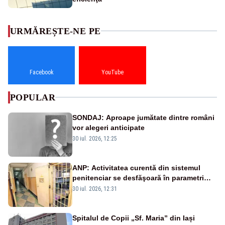
URMĂREȘTE-NE PE
Facebook
YouTube
POPULAR
SONDAJ: Aproape jumătate dintre români
vor alegeri anticipate
30 iul. 2026, 12:25
ANP: Activitatea curentă din sistemul
penitenciar se desfăşoară în parametri
normali
30 iul. 2026, 12:31
Spitalul de Copii „Sf. Maria” din Iași