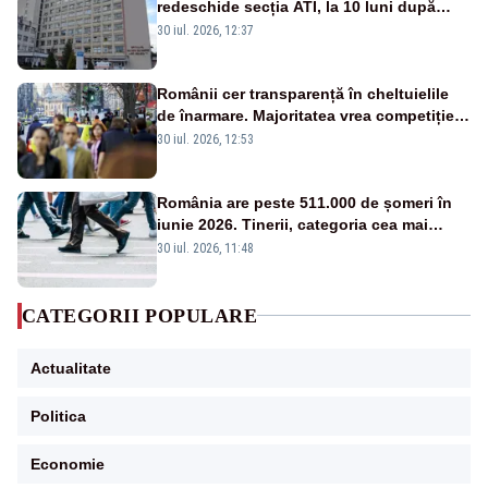
redeschide secția ATI, la 10 luni după
moartea a 7 copii
30 iul. 2026, 12:37
Românii cer transparență în cheltuielile
de înarmare. Majoritatea vrea competiție
reală și industrie locală – SONDAJ
30 iul. 2026, 12:53
România are peste 511.000 de șomeri în
iunie 2026. Tinerii, categoria cea mai
afectată
30 iul. 2026, 11:48
CATEGORII POPULARE
Actualitate
Politica
Economie