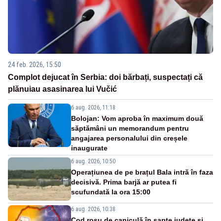
24 feb. 2026, 15:50
Complot dejucat în Serbia: doi bărbați, suspectați că
plănuiau asasinarea lui Vučić
6 aug. 2026, 11:18
Bolojan: Vom aproba în maximum două
săptămâni un memorandum pentru
angajarea personalului din creșele
inaugurate
6 aug. 2026, 10:50
Operațiunea de pe brațul Bala intră în faza
decisivă. Prima barjă ar putea fi
scufundată la ora 15:00
6 aug. 2026, 10:38
Cod roșu de caniculă în șapte județe și