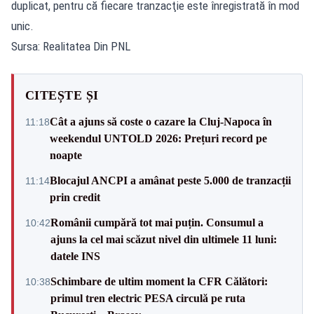
duplicat, pentru că fiecare tranzacţie este înregistrată în mod
unic.
Sursa: Realitatea Din PNL
CITEȘTE ȘI
Cât a ajuns să coste o cazare la Cluj-Napoca în
11:18
weekendul UNTOLD 2026: Prețuri record pe
noapte
Blocajul ANCPI a amânat peste 5.000 de tranzacții
11:14
prin credit
Românii cumpără tot mai puțin. Consumul a
10:42
ajuns la cel mai scăzut nivel din ultimele 11 luni:
datele INS
Schimbare de ultim moment la CFR Călători:
10:38
primul tren electric PESA circulă pe ruta