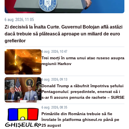
6 aug. 2026, 11:05
Zi decisivă la Înalta Curte. Guvernul Bolojan află astăzi
dacă trebuie să plătească aproape un miliard de euro
grefierilor
6 aug. 2026, 10:47
Trei morți în urma unui atac rusesc asupra
regiunii Harkov
6 aug. 2026, 09:13
Donald Trump a răbufnit împotriva șefului
Pentagonului: președintele, enervat că i
s-ar fi ascuns penuria de rachete – SURSE
6 aug. 2026, 08:35
Primăriile din România trebuie să fie
înrolate în platforma ghiseul.ro până pe
25 august