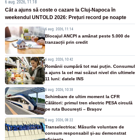
6 aug. 2026, 11:18
Cât a ajuns să coste o cazare la Cluj-Napoca în
weekendul UNTOLD 2026: Prețuri record pe noapte
6 aug. 2026, 11:14
Blocajul ANCPI a amânat peste 5.000 de
tranzacții prin credit
6 aug. 2026, 10:42
Românii cumpără tot mai puțin. Consumul
a ajuns la cel mai scăzut nivel din ultimele
11 luni: datele INS
6 aug. 2026, 10:38
Schimbare de ultim moment la CFR
Călători: primul tren electric PESA circulă
pe ruta București – Brașov
6 aug. 2026, 08:22
Transelectrica: Măsurile voluntare de
consum responsabil şi-au demonstrat
eficienţa