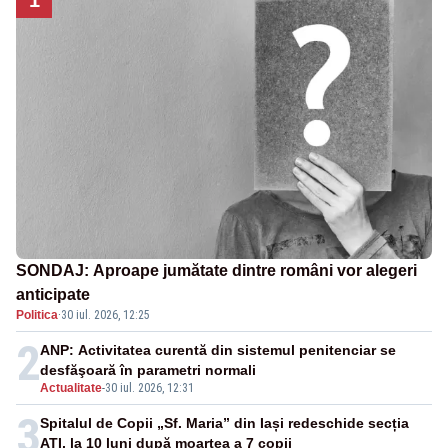
SONDAJ: Aproape jumătate dintre români vor alegeri
anticipate
Politica
·
30 iul. 2026, 12:25
2
ANP: Activitatea curentă din sistemul penitenciar se
desfăşoară în parametri normali
Actualitate
-
30 iul. 2026, 12:31
3
Spitalul de Copii „Sf. Maria” din Iași redeschide secția
ATI, la 10 luni după moartea a 7 copii