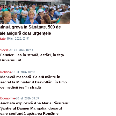
tinuă greva în Sănătate. 500 de
tale asigură doar urgențele
tate
·
30 iul. 2026, 07:51
2
Social
-
30 iul. 2026, 07:54
Fermierii ies în stradă, astăzi, în fața
Guvernului!
3
Politica
-
30 iul. 2026, 08:00
Manevră mascată. Salarii mărite în
secret la Ministerul Dezvoltării în timp
ce medicii ies în stradă
4
Economie
-
30 iul. 2026, 08:09
Ancheta explozivă Ana Maria Păcuraru:
Șantierul Damen Mangalia, dosarul
care scufundă apărarea României