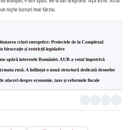
lui Bolojan, v-am spus. Mi-a dat dreptate. Așa este. Ăsta
n niște lucruri mai târziu.
tionarea crizei energetice: Proiectele de la Complexul
birocrație și restricții legislative
e nu apără interesele României. AUR a votat împotrivă
rmata rusă. A înființat o nouă structură dedicată dronelor
 de afaceri despre economie, taxe și reformele fiscale