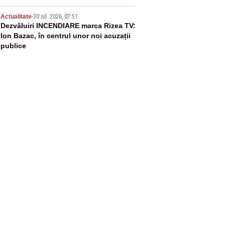
5
Actualitate
-
30 iul. 2026, 07:51
Dezvăluiri INCENDIARE marca Rizea TV:
Ion Bazac, în centrul unor noi acuzații
publice