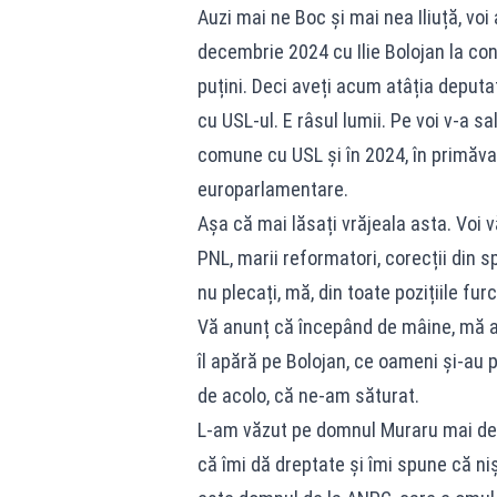
Auzi mai ne Boc și mai nea Iliuță, voi
decembrie 2024 cu Ilie Bolojan la con
puțini. Deci aveți acum atâția deputa
cu USL-ul. E râsul lumii. Pe voi v-a sa
comune cu USL și în 2024, în primăvar
europarlamentare.
Așa că mai lăsați vrăjeala asta. Voi vă
PNL, marii reformatori, corecții din sp
nu plecați, mă, din toate pozițiile furc
Vă anunț că începând de mâine, mă apuc
îl apără pe Bolojan, ce oameni și-au pu
de acolo, că ne-am săturat.
L-am văzut pe domnul Muraru mai devr
că îmi dă dreptate și îmi spune că niș