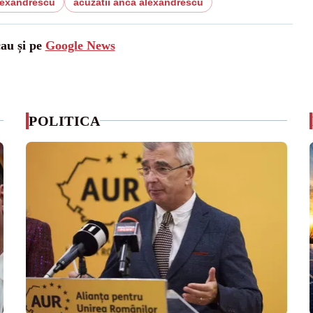
lexandrescu
acuzatii anca alexandrescu
cau și pe
Google News
POLITICA