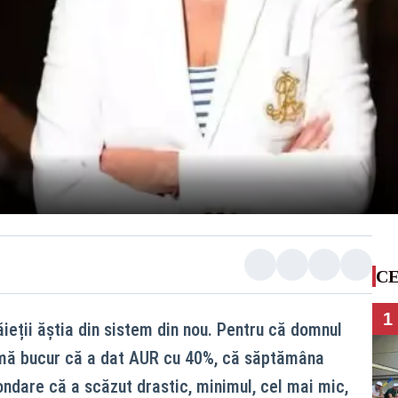
CE
1
ieții ăștia din sistem din nou. Pentru că domnul
u mă bucur că a dat AUR cu 40%, că săptămâna
ondare că a scăzut drastic, minimul, cel mai mic,