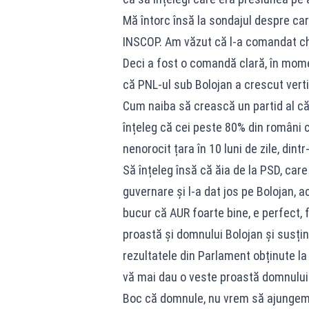
Mă întorc însă la sondajul despre c
INSCOP. Am văzut că l-a comandat chi
Deci a fost o comandă clară, în mome
că PNL-ul sub Bolojan a crescut vert
Cum naiba să crească un partid al căr
înțeleg că cei peste 80% din români ca
nenorocit țara în 10 luni de zile, dintr
Să înțeleg însă că ăia de la PSD, car
guvernare și l-a dat jos pe Bolojan, 
bucur că AUR foarte bine, e perfect, 
proastă și domnului Bolojan și susți
rezultatele din Parlament obținute la
vă mai dau o veste proastă domnului B
Boc că domnule, nu vrem să ajungem