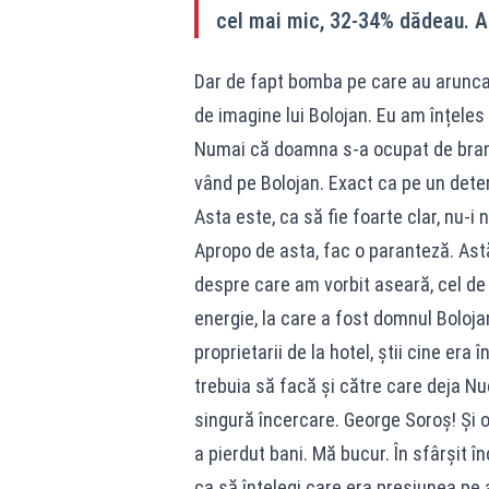
cel mai mic, 32-34% dădeau. As
Dar de fapt bomba pe care au arunca
de imagine lui Bolojan. Eu am înțele
Numai că doamna s-a ocupat de brandi
vând pe Bolojan. Exact ca pe un dete
Asta este, ca să fie foarte clar, nu-i 
Apropo de asta, fac o paranteză. Astăz
despre care am vorbit aseară, cel de l
energie, la care a fost domnul Boloj
proprietarii de la hotel, știi cine era
trebuia să facă și către care deja Nuc
singură încercare. George Soroș! Și o
a pierdut bani. Mă bucur. În sfârșit î
ca să înțelegi care era presiunea pe 