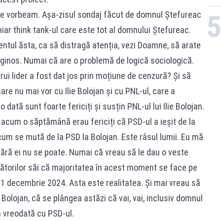
are vorbeam. Așa-zisul sondaj făcut de domnul Ștefureac
ar think tank-ul care este tot al domnului Ștefureac.
ntul ăsta, ca să distragă atenția, vezi Doamne, să arate
iginos. Numai că are o problemă de logică sociologică.
ui lider a fost dat jos prin moțiune de cenzură? Și să
re nu mai vor cu Ilie Bolojan și cu PNL-ul, care a
-o dată sunt foarte fericiți și susțin PNL-ul lui Ilie Bolojan.
e acum o săptămână erau fericiți că PSD-ul a ieșit de la
acum se mută de la PSD la Bolojan. Este râsul lumii. Eu mă
fără ei nu se poate. Numai că vreau să le dau o veste
nătorilor săi că majoritatea în acest moment se face pe
 1 decembrie 2024. Asta este realitatea. Și mai vreau să
olojan, că se plângea astăzi că vai, vai, inclusiv domnul
 vreodată cu PSD-ul.