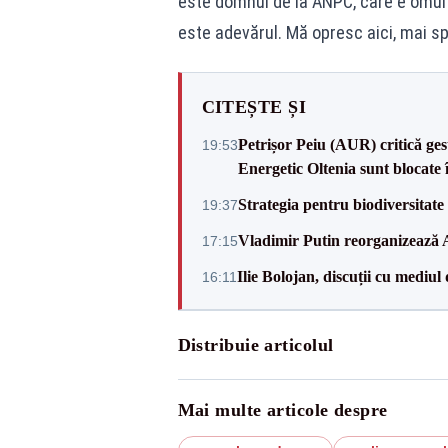
este domnul de la ANPC, care e omul 
este adevărul. Mă opresc aici, mai spu
CITEȘTE ȘI
Petrișor Peiu (AUR) critică ges
19:53
Energetic Oltenia sunt blocate în 
Strategia pentru biodiversitat
19:37
Vladimir Putin reorganizează A
17:15
Ilie Bolojan, discuții cu mediul
16:11
Distribuie articolul
Mai multe articole despre