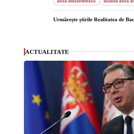
anca alexandrescu
analiza anca a
Urmărește știrile Realitatea de Ba
ACTUALITATE