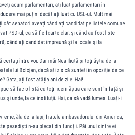
 aveți acum parlamentari, ați luat parlamentari în
ducere mai puțini decât ați luat cu USL-ul. Mult mai
ți cât senatori aveați când ați candidat pe listele comune
lvat PSD-ul, ca să fie foarte clar, și când au fost liste
ă, când ați candidat împreună și la locale și la
 certați între voi. Dar măi Nea Iliuță și toți ăștia de la
atele lui Bolojan, dacă ați zis că sunteți în opoziție de ce
e? Gata, ați fost atâția ani de zile. Hai!
 să fac o listă cu toți liderii ăștia care sunt în față și
s și unde, la ce instituții. Hai, ca să vadă lumea. Luați-i
eme, ăla de la Iași, fratele ambasadorului din America,
te pesediști n-au plecat din funcții. Păi unul dintre ei