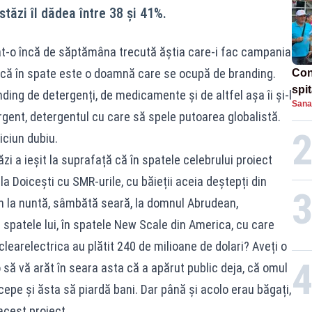
tăzi îl dădea între 38 și 41%.
t-o încă de săptămâna trecută ăștia care-i fac campania
s că în spate este o doamnă care se ocupă de branding.
Con
spi
ng de detergenți, de medicamente și de altfel așa îi și-l
Sana
rgent, detergentul cu care să spele putoarea globalistă.
niciun dubiu.
i a ieșit la suprafață că în spatele celebrului proiect
a Doicești cu SMR-urile, cu băieții aceia deștepți din
an la nuntă, sâmbătă seară, la domnul Abrudean,
 în spatele lui, în spatele New Scale din America, cu care
learelectrica au plătit 240 de milioane de dolari? Aveți o
 să vă arăt în seara asta că a apărut public deja, că omul
ncepe și ăsta să piardă bani. Dar până și acolo erau băgați,
acest proiect.