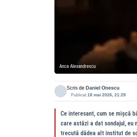
Anca Alexandrescu
Scris de
Daniel Onescu
Publicat:
18 mai 2026, 21:29
Ce interesant, cum se mișcă bă
care astăzi a dat sondajul, e
trecută dădea alt institut de s