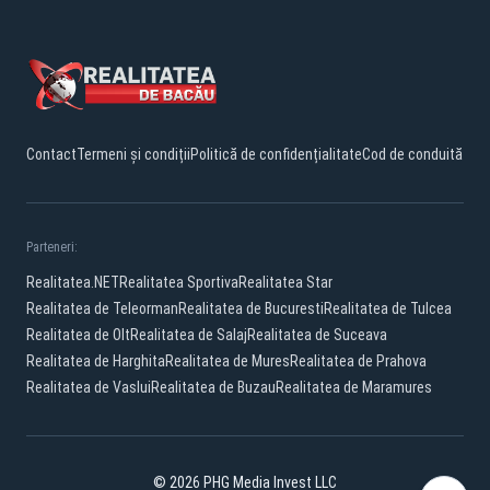
Contact
Termeni și condiții
Politică de confidențialitate
Cod de conduită
Parteneri:
Realitatea.NET
Realitatea Sportiva
Realitatea Star
Realitatea de Teleorman
Realitatea de Bucuresti
Realitatea de Tulcea
Realitatea de Olt
Realitatea de Salaj
Realitatea de Suceava
Realitatea de Harghita
Realitatea de Mures
Realitatea de Prahova
Realitatea de Vaslui
Realitatea de Buzau
Realitatea de Maramures
© 2026 PHG Media Invest LLC