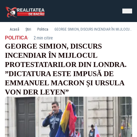
Acasă
Știri
Politica
GEORGE SIMION, DISCURS INCENDIAR ÎN MIJLOCUL PROTESTATARILOR DIN LONDRA. ”DICTATURA ESTE IMPUSĂ DE EMMANUEL MACRON ȘI URSULA VON DER LEYEN”
·
POLITICA
2 min citire
GEORGE SIMION, DISCURS
INCENDIAR ÎN MIJLOCUL
PROTESTATARILOR DIN LONDRA.
”DICTATURA ESTE IMPUSĂ DE
EMMANUEL MACRON ȘI URSULA
VON DER LEYEN”