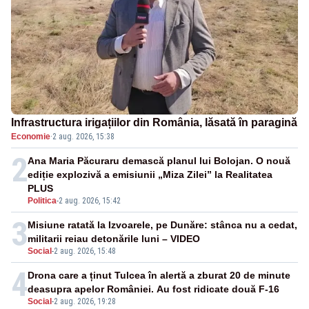
Infrastructura irigațiilor din România, lăsată în paragină
Economie
·
2 aug. 2026, 15:38
2
Ana Maria Păcuraru demască planul lui Bolojan. O nouă
ediție explozivă a emisiunii „Miza Zilei” la Realitatea
PLUS
Politica
-
2 aug. 2026, 15:42
3
Misiune ratată la Izvoarele, pe Dunăre: stânca nu a cedat,
militarii reiau detonările luni – VIDEO
Social
-
2 aug. 2026, 15:48
4
Drona care a ținut Tulcea în alertă a zburat 20 de minute
deasupra apelor României. Au fost ridicate două F-16
Social
-
2 aug. 2026, 19:28