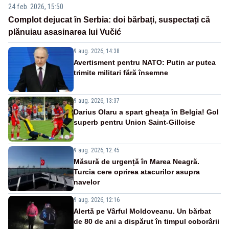
24 feb. 2026, 15:50
Complot dejucat în Serbia: doi bărbați, suspectați că
plănuiau asasinarea lui Vučić
9 aug. 2026, 14:38
Avertisment pentru NATO: Putin ar putea
trimite militari fără însemne
9 aug. 2026, 13:37
Darius Olaru a spart gheața în Belgia! Gol
superb pentru Union Saint-Gilloise
9 aug. 2026, 12:45
Măsură de urgență în Marea Neagră.
Turcia cere oprirea atacurilor asupra
navelor
9 aug. 2026, 12:16
Alertă pe Vârful Moldoveanu. Un bărbat
de 80 de ani a dispărut în timpul coborârii