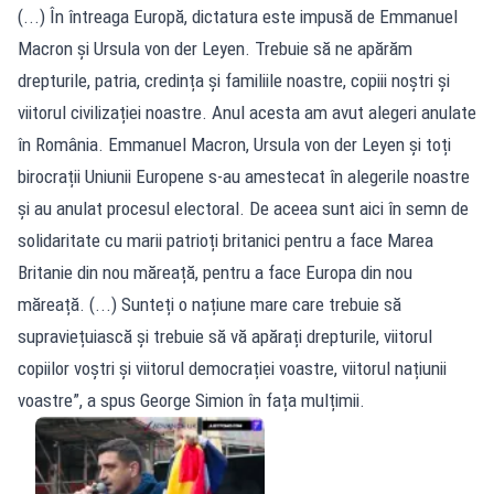
(...) În întreaga Europă, dictatura este impusă de Emmanuel
Macron și Ursula von der Leyen. Trebuie să ne apărăm
drepturile, patria, credința și familiile noastre, copiii noștri și
viitorul civilizației noastre. Anul acesta am avut alegeri anulate
în România. Emmanuel Macron, Ursula von der Leyen și toți
birocrații Uniunii Europene s-au amestecat în alegerile noastre
și au anulat procesul electoral. De aceea sunt aici în semn de
solidaritate cu marii patrioți britanici pentru a face Marea
Britanie din nou măreață, pentru a face Europa din nou
măreață. (...) Sunteți o națiune mare care trebuie să
supraviețuiască și trebuie să vă apărați drepturile, viitorul
copiilor voștri și viitorul democrației voastre, viitorul națiunii
voastre”, a spus George Simion în fața mulțimii.