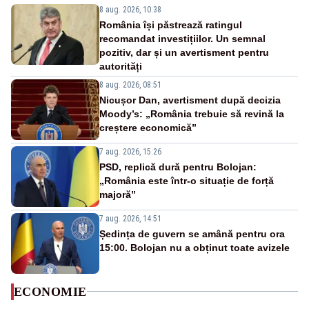
8 aug. 2026, 10:38
România își păstrează ratingul
recomandat investițiilor. Un semnal
pozitiv, dar și un avertisment pentru
autorități
8 aug. 2026, 08:51
Nicușor Dan, avertisment după decizia
Moody’s: „România trebuie să revină la
creștere economică”
7 aug. 2026, 15:26
PSD, replică dură pentru Bolojan:
„România este într-o situație de forță
majoră”
7 aug. 2026, 14:51
Ședința de guvern se amână pentru ora
15:00. Bolojan nu a obținut toate avizele
ECONOMIE