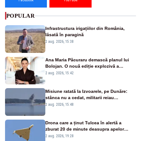
Facebook
YouTube
POPULAR
Infrastructura irigațiilor din România,
lăsată în paragină
2 aug. 2026, 15:38
Ana Maria Păcuraru demască planul lui
Bolojan. O nouă ediție explozivă a
emisiunii „Miza Zilei” la Realitatea PLUS
2 aug. 2026, 15:42
Misiune ratată la Izvoarele, pe Dunăre:
stânca nu a cedat, militarii reiau
detonările luni – VIDEO
2 aug. 2026, 15:48
Drona care a ținut Tulcea în alertă a
zburat 20 de minute deasupra apelor
României. Au fost ridicate două F-16
2 aug. 2026, 19:28