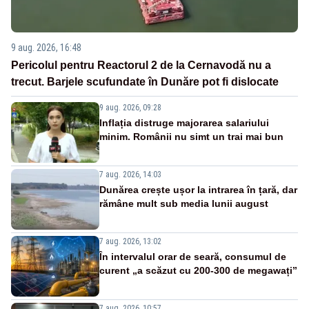
9 aug. 2026, 16:48
Pericolul pentru Reactorul 2 de la Cernavodă nu a
trecut. Barjele scufundate în Dunăre pot fi dislocate
9 aug. 2026, 09:28
Inflația distruge majorarea salariului
minim. Românii nu simt un trai mai bun
7 aug. 2026, 14:03
Dunărea crește ușor la intrarea în țară, dar
rămâne mult sub media lunii august
7 aug. 2026, 13:02
În intervalul orar de seară, consumul de
curent „a scăzut cu 200-300 de megawați”
7 aug. 2026, 10:57