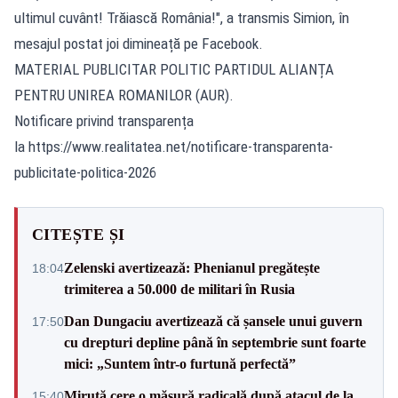
ultimul cuvânt! Trăiască România!", a transmis Simion, în
mesajul postat joi dimineață pe Facebook.
MATERIAL PUBLICITAR POLITIC PARTIDUL ALIANȚA
PENTRU UNIREA ROMANILOR (AUR).
Notificare privind transparența
la https://www.realitatea.net/notificare-transparenta-
publicitate-politica-2026
CITEȘTE ȘI
Zelenski avertizează: Phenianul pregătește
18:04
trimiterea a 50.000 de militari în Rusia
Dan Dungaciu avertizează că șansele unui guvern
17:50
cu drepturi depline până în septembrie sunt foarte
mici: „Suntem într-o furtună perfectă”
Miruță cere o măsură radicală după atacul de la
15:40