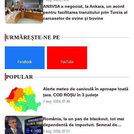
ANSVSA a negociat, la Ankara, un acord
pentru facilitarea tranzitului prin Turcia al
carcaselor de ovine și bovine
URMĂREȘTE-NE PE
Facebook
YouTube
POPULAR
Alerte meteo de caniculă în aproape toată
țara. COD ROȘU în 3 județe
3 aug. 2026, 07:48
România, la un pas de blackout, tot mai
dependentă de importuri. Semnal de
alarmă tras de un expert în energie
3 aug. 2026, 07:51