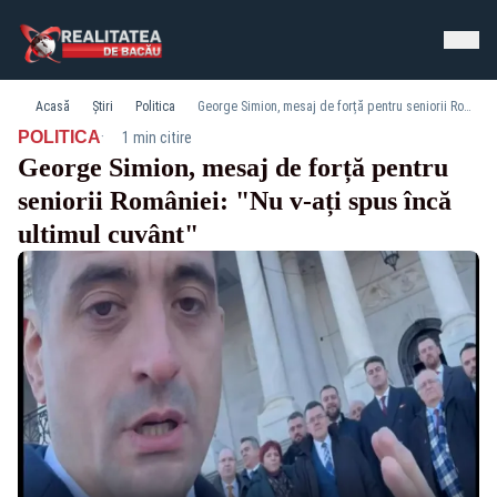
Acasă
Știri
Politica
George Simion, mesaj de forță pentru seniorii României: "Nu v-ați spus încă ultimul cuvânt"
·
POLITICA
1 min citire
George Simion, mesaj de forță pentru
seniorii României: "Nu v-ați spus încă
ultimul cuvânt"