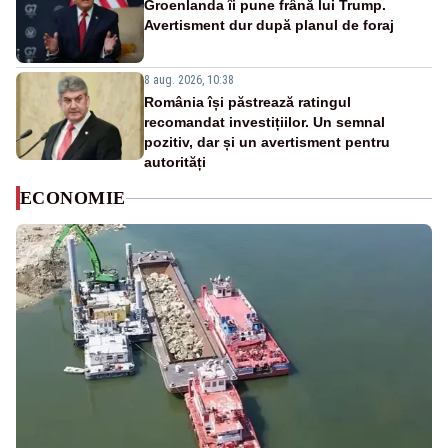
Groenlanda îi pune frână lui Trump.
Avertisment dur după planul de foraj
8 aug. 2026, 10:38
România își păstrează ratingul
recomandat investițiilor. Un semnal
pozitiv, dar și un avertisment pentru
autorități
ECONOMIE