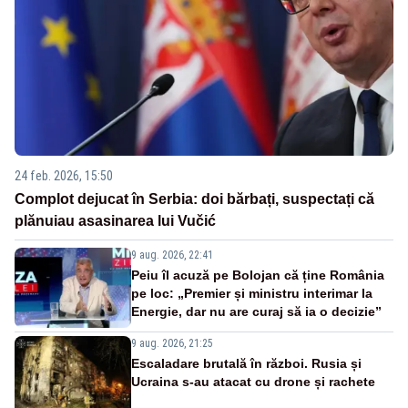
24 feb. 2026, 15:50
Complot dejucat în Serbia: doi bărbați, suspectați că
plănuiau asasinarea lui Vučić
9 aug. 2026, 22:41
Peiu îl acuză pe Bolojan că ține România
pe loc: „Premier și ministru interimar la
Energie, dar nu are curaj să ia o decizie”
9 aug. 2026, 21:25
Escaladare brutală în război. Rusia și
Ucraina s-au atacat cu drone și rachete