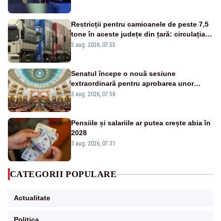
Restricții pentru camioanele de peste 7,5
tone în aceste județe din țară: circulația
este interzisă luni, între orele 12:00 și
3 aug. 2026, 07:55
20:00
Senatul începe o nouă sesiune
extraordinară pentru aprobarea unor
jaloane din PNRR
3 aug. 2026, 07:58
Pensiile și salariile ar putea crește abia în
2028
3 aug. 2026, 07:31
CATEGORII POPULARE
Actualitate
Politica