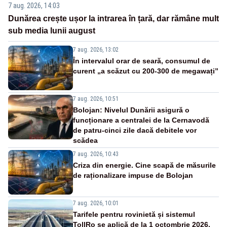
7 aug. 2026, 14:03
Dunărea crește ușor la intrarea în țară, dar rămâne mult
sub media lunii august
7 aug. 2026, 13:02
În intervalul orar de seară, consumul de
curent „a scăzut cu 200-300 de megawați”
7 aug. 2026, 10:51
Bolojan: Nivelul Dunării asigură o
funcționare a centralei de la Cernavodă
de patru-cinci zile dacă debitele vor
scădea
7 aug. 2026, 10:43
Criza din energie. Cine scapă de măsurile
de raționalizare impuse de Bolojan
7 aug. 2026, 10:01
Tarifele pentru rovinietă și sistemul
TollRo se aplică de la 1 octombrie 2026.