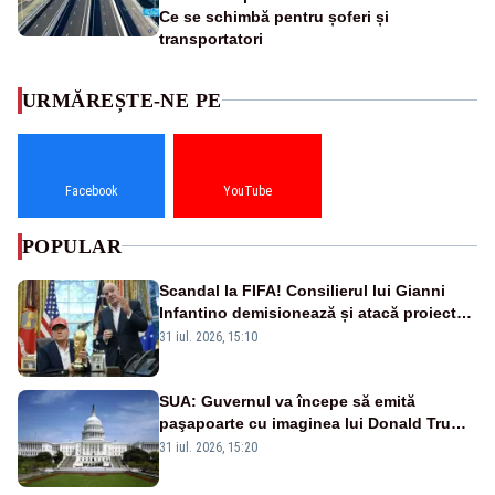
Ce se schimbă pentru șoferi și
transportatori
URMĂREȘTE-NE PE
Facebook
YouTube
POPULAR
Scandal la FIFA! Consilierul lui Gianni
Infantino demisionează și atacă proiectul
privind investitorii străini
31 iul. 2026, 15:10
SUA: Guvernul va începe să emită
paşapoarte cu imaginea lui Donald Trump
începând cu 8 august
31 iul. 2026, 15:20