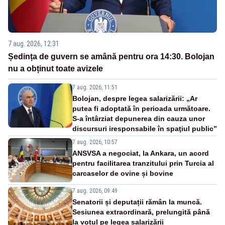
7 aug. 2026, 12:31
Ședința de guvern se amână pentru ora 14:30. Bolojan
nu a obținut toate avizele
7 aug. 2026, 11:51
Bolojan, despre legea salarizării: „Ar
putea fi adoptată în perioada următoare.
S-a întârziat depunerea din cauza unor
discursuri iresponsabile în spaţiul public”
7 aug. 2026, 10:57
ANSVSA a negociat, la Ankara, un acord
pentru facilitarea tranzitului prin Turcia al
carcaselor de ovine și bovine
7 aug. 2026, 09:49
Senatorii și deputații rămân la muncă.
Sesiunea extraordinară, prelungită până
la votul pe legea salarizării