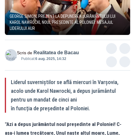
GEORGE SIMION, PREZENT LA DEPUNEREA JURĂMÂNTULUI LUI
KAROL NAWROCKI, NOUL PREȘEDINTE AL POLONIEI: MESAJUL
LIDERULUI AUR
Realitatea de Bacau
Scris de
Publicat:
6 aug. 2025, 14:32
Liderul suverniștilor se află miercuri în Varșovia,
acolo unde Karol Nawrocki, a depus jurământul
pentru un mandat de cinci ani
în funcția de președinte al Poloniei.
"Azi a depus jurământul noul președinte al Poloniei! C-
așa-i lumea trecătoare, Unul naște altul moare, Lume,