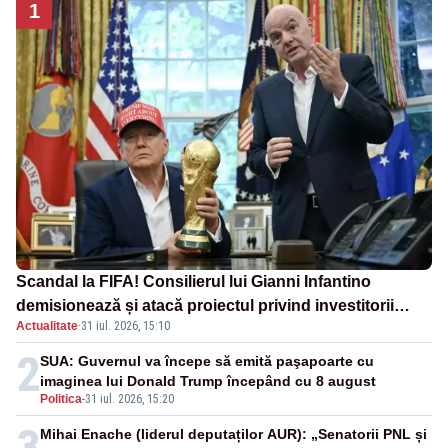
1
Scandal la FIFA! Consilierul lui Gianni Infantino
demisionează și atacă proiectul privind investitorii
Actualitate
·
31 iul. 2026, 15:10
străini
2
SUA: Guvernul va începe să emită paşapoarte cu
imaginea lui Donald Trump începând cu 8 august
Politica
-
31 iul. 2026, 15:20
3
Mihai Enache (liderul deputaților AUR): „Senatorii PNL și