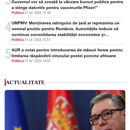
Guvernul vor să scoată la vânzare bunuri publice pentru
a stinge datoriile pentru vaccinurile Pfizer!”
Politica
-
31 iul. 2026, 15:44
4
UMPMV: Menținerea ratingului de țară ar reprezenta un
semnal pozitiv pentru România. Autoritățile trebuie să
continue consolidarea stabilității economice și
Politica
-
31 iul. 2026, 15:51
financiare
5
AUR a votat pentru introducerea de măsuri ferme pentru
limitarea răspândirii virusului pestei porcine africane
Politica
-
31 iul. 2026, 14:55
ACTUALITATE