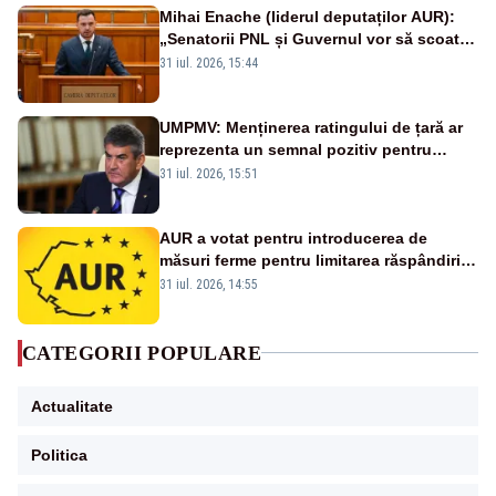
Mihai Enache (liderul deputaților AUR):
„Senatorii PNL și Guvernul vor să scoată
la vânzare bunuri publice pentru a stinge
31 iul. 2026, 15:44
datoriile pentru vaccinurile Pfizer!”
UMPMV: Menținerea ratingului de țară ar
reprezenta un semnal pozitiv pentru
România. Autoritățile trebuie să continue
31 iul. 2026, 15:51
consolidarea stabilității economice și
financiare
AUR a votat pentru introducerea de
măsuri ferme pentru limitarea răspândirii
virusului pestei porcine africane
31 iul. 2026, 14:55
CATEGORII POPULARE
Actualitate
Politica