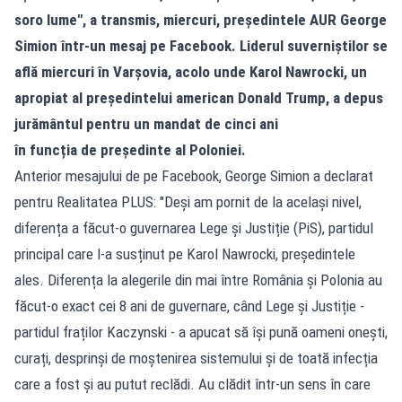
soro lume", a transmis, miercuri, președintele AUR George
Simion într-un mesaj pe Facebook. Liderul suverniștilor se
află miercuri în Varșovia, acolo unde Karol Nawrocki, un
apropiat al președintelui american Donald Trump, a depus
jurământul pentru un mandat de cinci ani
în funcția de președinte al Poloniei.
Anterior mesajului de pe Facebook, George Simion a declarat
pentru Realitatea PLUS: "Deși am pornit de la același nivel,
diferența a făcut-o guvernarea Lege și Justiție (PiS), partidul
principal care l-a susținut pe Karol Nawrocki, președintele
ales. Diferența la alegerile din mai între România și Polonia au
făcut-o exact cei 8 ani de guvernare, când Lege și Justiție -
partidul fraților Kaczynski - a apucat să își pună oameni onești,
curați, desprinși de moștenirea sistemului și de toată infecția
care a fost și au putut reclădi. Au clădit într-un sens în care