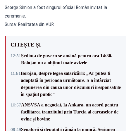
George Simion a fost singurul oficial Român invitat la
ceremonie.
Sursa: Realitatea din AUR
CITEȘTE ȘI
Ședința de guvern se amână pentru ora 14:30.
12:31
Bolojan nu a obținut toate avizele
Bolojan, despre legea salarizării: „Ar putea fi
11:51
adoptată în perioada următoare. S-a întârziat
depunerea din cauza unor discursuri iresponsabile
în spaţiul public”
ANSVSA a negociat, la Ankara, un acord pentru
10:57
facilitarea tranzitului prin Turcia al carcaselor de
ovine și bovine
Senatorii și deputații rămân la muncă. Sesiunea
09:49