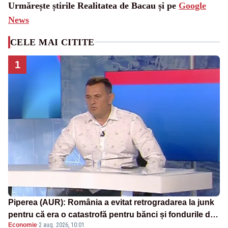
Urmărește știrile Realitatea de Bacau și pe
Google
News
CELE MAI CITITE
1
Piperea (AUR): România a evitat retrogradarea la junk
pentru că era o catastrofă pentru bănci și fondurile de
Economie
·
2 aug. 2026, 10:01
pensii