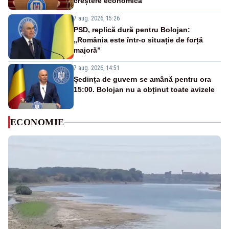
creștere economică”
7 aug. 2026, 15:26
PSD, replică dură pentru Bolojan:
„România este într-o situație de forță
majoră”
7 aug. 2026, 14:51
Ședința de guvern se amână pentru ora
15:00. Bolojan nu a obținut toate avizele
ECONOMIE