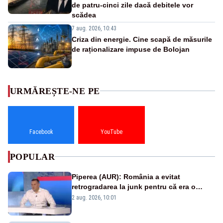
de patru-cinci zile dacă debitele vor
scădea
7 aug. 2026, 10:43
Criza din energie. Cine scapă de măsurile
de raționalizare impuse de Bolojan
URMĂREȘTE-NE PE
Facebook
YouTube
POPULAR
Piperea (AUR): România a evitat
retrogradarea la junk pentru că era o
catastrofă pentru bănci și fondurile de
2 aug. 2026, 10:01
pensii