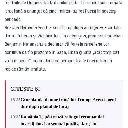
credibile de Organizația Națiunilor Unite. La rândul său, armata
israeliană a anunțat că cinci militari au fost uciși în aceeași
perioadă.
Reacția Hamas a venit la scurt timp după anunțarea acordului
dintre Teheran și Washington. În aceeași zi, premierul israelian
Benjamin Netanyahu a declarat că forțele israeliene vor
continua să fie prezente în Gaza, Liban și Siria „atât timp cât
va fi necesar”, semnalând că perspectivele unei retrageri
rapide rămân limitate.
CITEȘTE ȘI
Groenlanda îi pune frână lui Trump. Avertisment
13:35
dur după planul de foraj
România își păstrează ratingul recomandat
10:38
investițiilor. Un semnal pozitiv, dar și un