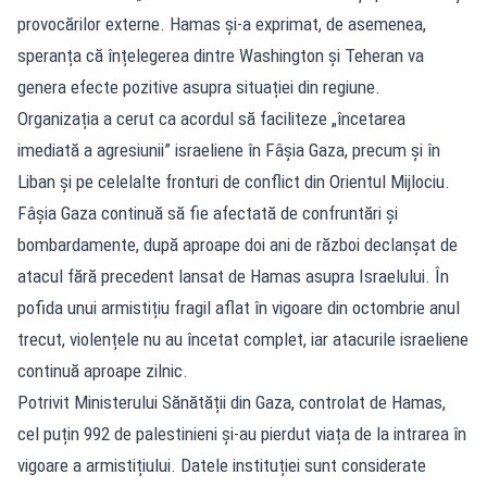
provocărilor externe. Hamas și-a exprimat, de asemenea,
speranța că înțelegerea dintre Washington și Teheran va
genera efecte pozitive asupra situației din regiune.
Organizația a cerut ca acordul să faciliteze „încetarea
imediată a agresiunii” israeliene în Fâșia Gaza, precum și în
Liban și pe celelalte fronturi de conflict din Orientul Mijlociu.
Fâșia Gaza continuă să fie afectată de confruntări și
bombardamente, după aproape doi ani de război declanșat de
atacul fără precedent lansat de Hamas asupra Israelului. În
pofida unui armistițiu fragil aflat în vigoare din octombrie anul
trecut, violențele nu au încetat complet, iar atacurile israeliene
continuă aproape zilnic.
Potrivit Ministerului Sănătății din Gaza, controlat de Hamas,
cel puțin 992 de palestinieni și-au pierdut viața de la intrarea în
vigoare a armistițiului. Datele instituției sunt considerate