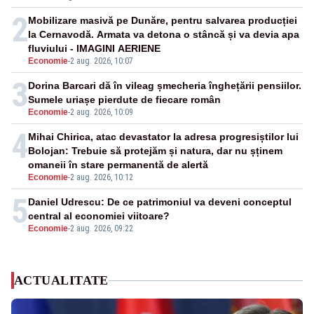
2
Mobilizare masivă pe Dunăre, pentru salvarea producției
la Cernavodă. Armata va detona o stâncă și va devia apa
fluviului - IMAGINI AERIENE
Economie
-
2 aug. 2026, 10:07
3
Dorina Barcari dă în vileag șmecheria înghețării pensiilor.
Sumele uriașe pierdute de fiecare român
Economie
-
2 aug. 2026, 10:09
4
Mihai Chirica, atac devastator la adresa progresiștilor lui
Bolojan: Trebuie să protejăm și natura, dar nu șținem
omaneii în stare permanentă de alertă
Economie
-
2 aug. 2026, 10:12
5
Daniel Udrescu: De ce patrimoniul va deveni conceptul
central al economiei viitoare?
Economie
-
2 aug. 2026, 09:22
ACTUALITATE