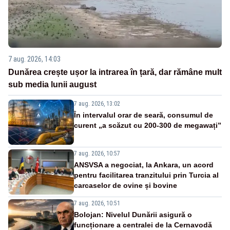
7 aug. 2026, 14:03
Dunărea crește ușor la intrarea în țară, dar rămâne mult
sub media lunii august
7 aug. 2026, 13:02
În intervalul orar de seară, consumul de
curent „a scăzut cu 200-300 de megawați”
7 aug. 2026, 10:57
ANSVSA a negociat, la Ankara, un acord
pentru facilitarea tranzitului prin Turcia al
carcaselor de ovine și bovine
7 aug. 2026, 10:51
Bolojan: Nivelul Dunării asigură o
funcționare a centralei de la Cernavodă