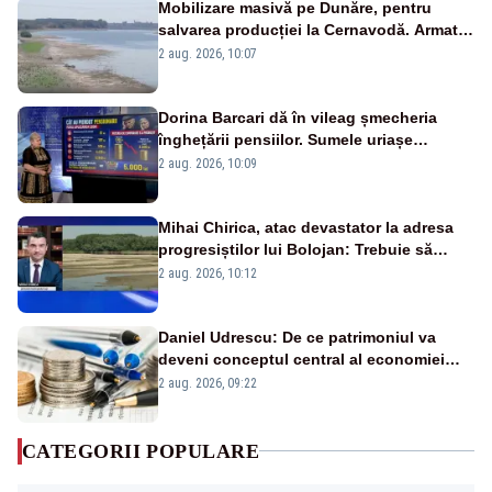
Mobilizare masivă pe Dunăre, pentru
salvarea producției la Cernavodă. Armata
va detona o stâncă și va devia apa
2 aug. 2026, 10:07
fluviului - IMAGINI AERIENE
Dorina Barcari dă în vileag șmecheria
înghețării pensiilor. Sumele uriașe
pierdute de fiecare român
2 aug. 2026, 10:09
Mihai Chirica, atac devastator la adresa
progresiștilor lui Bolojan: Trebuie să
protejăm și natura, dar nu șținem omaneii
2 aug. 2026, 10:12
în stare permanentă de alertă
Daniel Udrescu: De ce patrimoniul va
deveni conceptul central al economiei
viitoare?
2 aug. 2026, 09:22
CATEGORII POPULARE