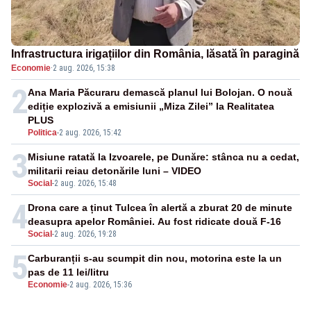
Infrastructura irigațiilor din România, lăsată în paragină
Economie
·
2 aug. 2026, 15:38
2
Ana Maria Păcuraru demască planul lui Bolojan. O nouă
ediție explozivă a emisiunii „Miza Zilei” la Realitatea
PLUS
Politica
-
2 aug. 2026, 15:42
3
Misiune ratată la Izvoarele, pe Dunăre: stânca nu a cedat,
militarii reiau detonările luni – VIDEO
Social
-
2 aug. 2026, 15:48
4
Drona care a ținut Tulcea în alertă a zburat 20 de minute
deasupra apelor României. Au fost ridicate două F-16
Social
-
2 aug. 2026, 19:28
5
Carburanții s-au scumpit din nou, motorina este la un
pas de 11 lei/litru
Economie
-
2 aug. 2026, 15:36