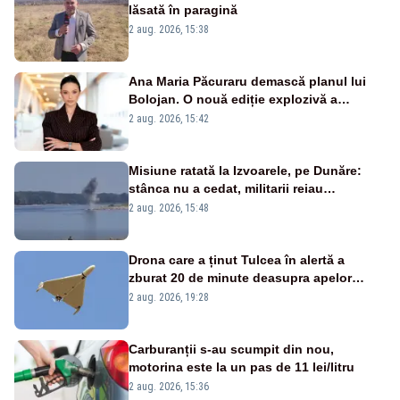
lăsată în paragină
2 aug. 2026, 15:38
Ana Maria Păcuraru demască planul lui
Bolojan. O nouă ediție explozivă a
emisiunii „Miza Zilei” la Realitatea PLUS
2 aug. 2026, 15:42
Misiune ratată la Izvoarele, pe Dunăre:
stânca nu a cedat, militarii reiau
detonările luni – VIDEO
2 aug. 2026, 15:48
Drona care a ținut Tulcea în alertă a
zburat 20 de minute deasupra apelor
României. Au fost ridicate două F-16
2 aug. 2026, 19:28
Carburanții s-au scumpit din nou,
motorina este la un pas de 11 lei/litru
2 aug. 2026, 15:36