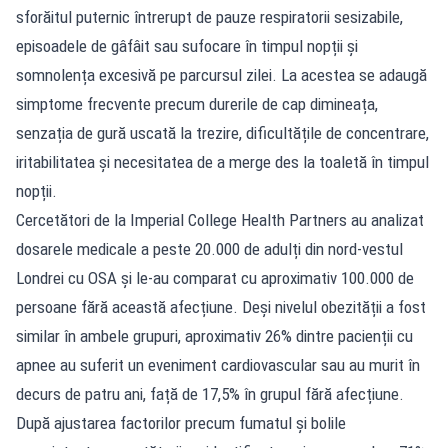
sforăitul puternic întrerupt de pauze respiratorii sesizabile,
episoadele de gâfâit sau sufocare în timpul nopții și
somnolența excesivă pe parcursul zilei. La acestea se adaugă
simptome frecvente precum durerile de cap dimineața,
senzația de gură uscată la trezire, dificultățile de concentrare,
iritabilitatea și necesitatea de a merge des la toaletă în timpul
nopții.
Cercetători de la Imperial College Health Partners au analizat
dosarele medicale a peste 20.000 de adulți din nord-vestul
Londrei cu OSA și le-au comparat cu aproximativ 100.000 de
persoane fără această afecțiune. Deși nivelul obezității a fost
similar în ambele grupuri, aproximativ 26% dintre pacienții cu
apnee au suferit un eveniment cardiovascular sau au murit în
decurs de patru ani, față de 17,5% în grupul fără afecțiune.
După ajustarea factorilor precum fumatul și bolile