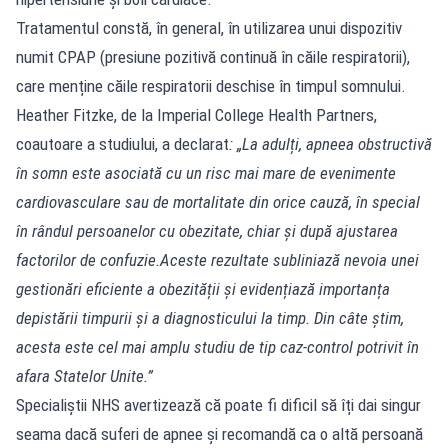
Tratamentul constă, în general, în utilizarea unui dispozitiv
numit CPAP (presiune pozitivă continuă în căile respiratorii),
care menține căile respiratorii deschise în timpul somnului.
Heather Fitzke, de la Imperial College Health Partners,
coautoare a studiului, a declarat
: „La adulți, apneea obstructivă
în somn este asociată cu un risc mai mare de evenimente
cardiovasculare sau de mortalitate din orice cauză, în special
în rândul persoanelor cu obezitate, chiar și după ajustarea
factorilor de confuzie.Aceste rezultate subliniază nevoia unei
gestionări eficiente a obezității și evidențiază importanța
depistării timpurii și a diagnosticului la timp. Din câte știm,
acesta este cel mai amplu studiu de tip caz-control potrivit în
afara Statelor Unite.”
Specialiștii NHS avertizează că poate fi dificil să îți dai singur
seama dacă suferi de apnee și recomandă ca o altă persoană