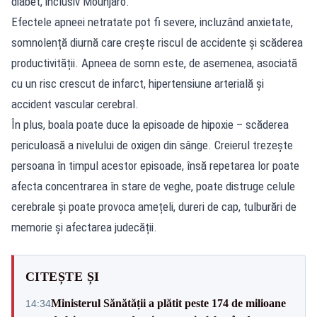
diabet, inclusiv Mounjaro.
Efectele apneei netratate pot fi severe, incluzând anxietate,
somnolență diurnă care crește riscul de accidente și scăderea
productivității. Apneea de somn este, de asemenea, asociată
cu un risc crescut de infarct, hipertensiune arterială și
accident vascular cerebral.
În plus, boala poate duce la episoade de hipoxie – scăderea
periculoasă a nivelului de oxigen din sânge. Creierul trezește
persoana în timpul acestor episoade, însă repetarea lor poate
afecta concentrarea în stare de veghe, poate distruge celule
cerebrale și poate provoca amețeli, dureri de cap, tulburări de
memorie și afectarea judecății.
CITEȘTE ȘI
Ministerul Sănătății a plătit peste 174 de milioane
14:34