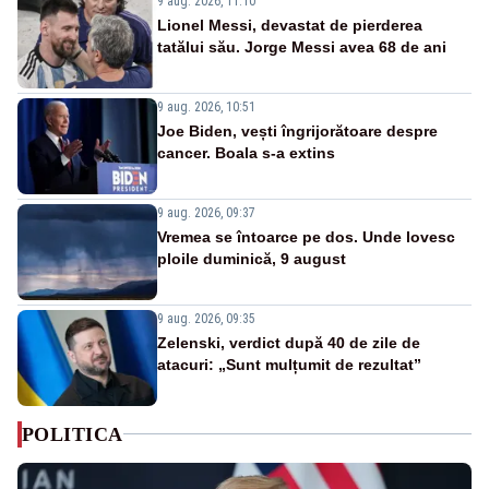
9 aug. 2026, 11:10
Lionel Messi, devastat de pierderea
tatălui său. Jorge Messi avea 68 de ani
9 aug. 2026, 10:51
Joe Biden, vești îngrijorătoare despre
cancer. Boala s-a extins
9 aug. 2026, 09:37
Vremea se întoarce pe dos. Unde lovesc
ploile duminică, 9 august
9 aug. 2026, 09:35
Zelenski, verdict după 40 de zile de
atacuri: „Sunt mulțumit de rezultat”
POLITICA