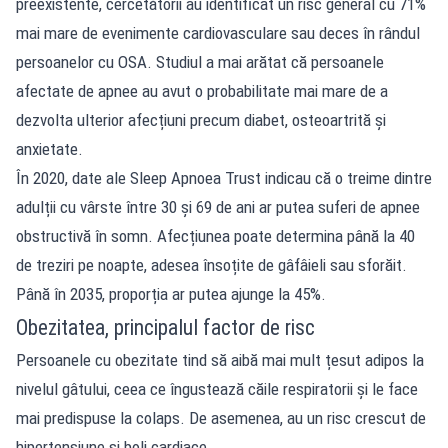
preexistente, cercetătorii au identificat un risc general cu 71%
mai mare de evenimente cardiovasculare sau deces în rândul
persoanelor cu OSA. Studiul a mai arătat că persoanele
afectate de apnee au avut o probabilitate mai mare de a
dezvolta ulterior afecțiuni precum diabet, osteoartrită și
anxietate.
În 2020, date ale Sleep Apnoea Trust indicau că o treime dintre
adulții cu vârste între 30 și 69 de ani ar putea suferi de apnee
obstructivă în somn. Afecțiunea poate determina până la 40
de treziri pe noapte, adesea însoțite de gâfâieli sau sforăit.
Până în 2035, proporția ar putea ajunge la 45%.
Obezitatea, principalul factor de risc
Persoanele cu obezitate tind să aibă mai mult țesut adipos la
nivelul gâtului, ceea ce îngustează căile respiratorii și le face
mai predispuse la colaps. De asemenea, au un risc crescut de
hipertensiune și boli cardiace.