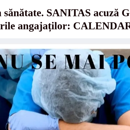
n sănătate. SANITAS acuză G
ările angajaților: CALENDAR