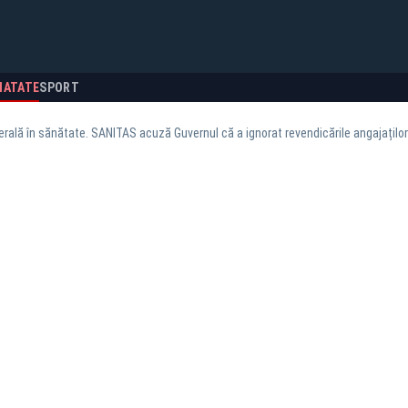
NATATE
SPORT
rală în sănătate. SANITAS acuză Guvernul că a ignorat revendicările angajațil