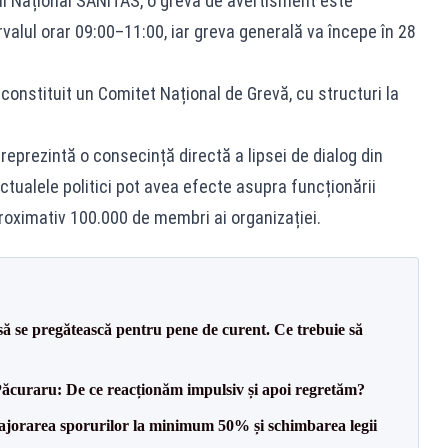
iul Național SANITAS, o grevă de avertisment este
valul orar 09:00–11:00, iar greva generală va începe în 28
constituit un Comitet Național de Grevă, cu structuri la
eprezintă o consecință directă a lipsei de dialog din
ctualele politici pot avea efecte asupra funcționării
roximativ 100.000 de membri ai organizației.
să se pregătească pentru pene de curent. Ce trebuie să
Păcuraru: De ce reacționăm impulsiv și apoi regretăm?
 majorarea sporurilor la minimum 50% și schimbarea legii