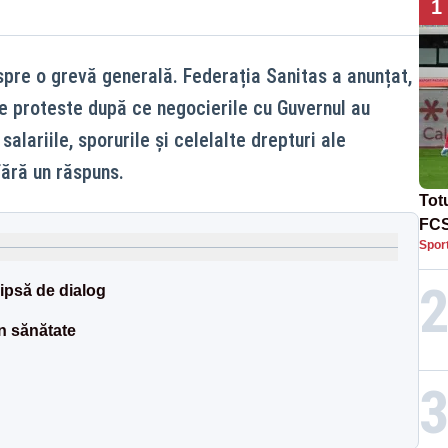
1
spre o grevă generală. Federația Sanitas a anunțat,
de proteste după ce negocierile cu Guvernul au
salariile, sporurile și celelalte drepturi ale
fără un răspuns.
Tot
FCS
Spor
Lea
ipsă de dialog
in sănătate