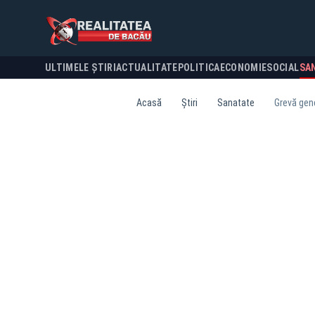
ULTIMELE ȘTIRI
ACTUALITATE
POLITICA
ECONOMIE
SOCIAL
SA
Acasă
Știri
Sanatate
Grevă gene