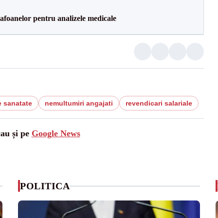
foanelor pentru analizele medicale
e sanatate
nemultumiri angajati
revendicari salariale
cau și pe
Google News
POLITICA