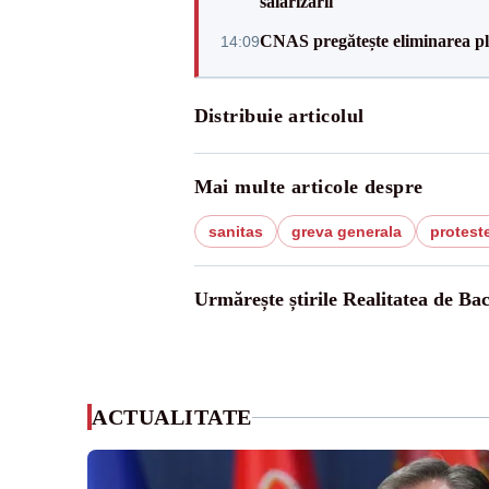
salarizării
CNAS pregătește eliminarea pla
14:09
Distribuie articolul
Mai multe articole despre
sanitas
greva generala
protest
Urmărește știrile Realitatea de Ba
ACTUALITATE