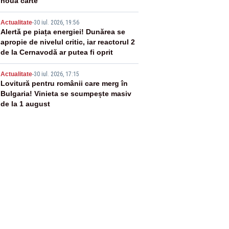
nouă carte
4
Actualitate
-
30 iul. 2026, 19:56
Alertă pe piața energiei! Dunărea se
apropie de nivelul critic, iar reactorul 2
de la Cernavodă ar putea fi oprit
5
Actualitate
-
30 iul. 2026, 17:15
Lovitură pentru românii care merg în
Bulgaria! Vinieta se scumpește masiv
de la 1 august