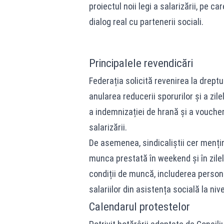
proiectul noii legi a salarizării, pe c
dialog real cu partenerii sociali.
Principalele revendicări
Federația solicită revenirea la dreptu
anularea reducerii sporurilor și a zi
a indemnizației de hrană și a voucher
salarizării.
De asemenea, sindicaliștii cer menți
munca prestată în weekend și în zilel
condiții de muncă, includerea persona
salariilor din asistența socială la niv
Calendarul protestelor