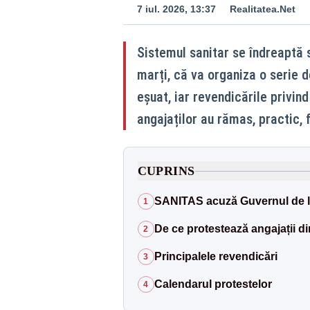
7 iul. 2026, 13:37
Realitatea.Net
Sistemul sanitar se îndreaptă 
marți, că va organiza o serie 
eșuat, iar revendicările privind 
angajaților au rămas, practic, 
CUPRINS
SANITAS acuză Guvernul de l
1
De ce protestează angajații d
2
Principalele revendicări
3
Calendarul protestelor
4