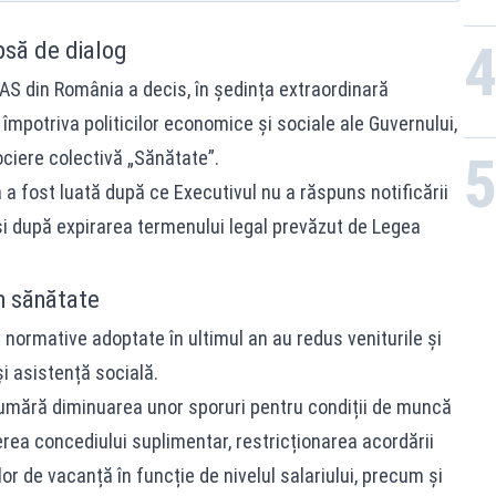
psă de dialog
TAS din România a decis, în ședința extraordinară
împotriva politicilor economice și sociale ale Guvernului,
ociere colectivă „Sănătate”.
ia a fost luată după ce Executivul nu a răspuns notificării
și după expirarea termenului legal prevăzut de Legea
n sănătate
 normative adoptate în ultimul an au redus veniturile și
și asistență socială.
numără diminuarea unor sporuri pentru condiții de muncă
ea concediului suplimentar, restricționarea acordării
or de vacanță în funcție de nivelul salariului, precum și