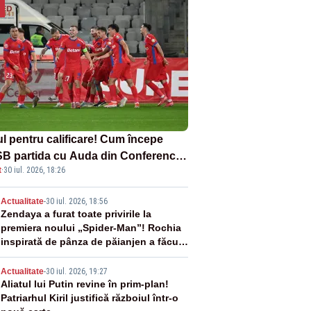
ul pentru calificare! Cum începe
B partida cu Auda din Conference
t
·
30 iul. 2026, 18:26
gue
2
Actualitate
-
30 iul. 2026, 18:56
Zendaya a furat toate privirile la
premiera noului „Spider-Man”! Rochia
inspirată de pânza de păianjen a făcut
senzație
3
Actualitate
-
30 iul. 2026, 19:27
Aliatul lui Putin revine în prim-plan!
Patriarhul Kiril justifică războiul într-o