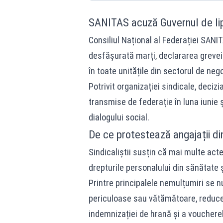
SANITAS acuză Guvernul de li
Consiliul Național al Federației SANI
desfășurată marți, declararea grevei 
în toate unitățile din sectorul de neg
Potrivit organizației sindicale, deciz
transmise de federație în luna iunie 
dialogului social.
De ce protestează angajații di
Sindicaliștii susțin că mai multe acte
drepturile personalului din sănătate 
Printre principalele nemulțumiri se 
periculoase sau vătămătoare, reducer
indemnizației de hrană și a voucherel