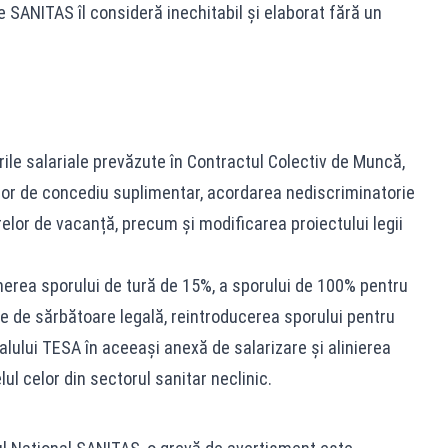
are SANITAS îl consideră inechitabil și elaborat fără un
rile salariale prevăzute în Contractul Colectiv de Muncă,
lelor de concediu suplimentar, acordarea nediscriminatorie
elor de vacanță, precum și modificarea proiectului legii
nerea sporului de tură de 15%, a sporului de 100% pentru
e de sărbătoare legală, reintroducerea sporului pentru
lului TESA în aceeași anexă de salarizare și alinierea
elul celor din sectorul sanitar neclinic.