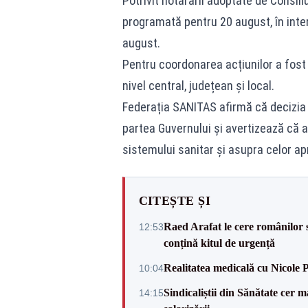
Potrivit hotărârii adoptate de Consil
programată pentru 20 august, în inter
august.
Pentru coordonarea acțiunilor a fost 
nivel central, județean și local.
Federația SANITAS afirmă că decizia r
partea Guvernului și avertizează că a
sistemului sanitar și asupra celor ap
CITEȘTE ȘI
Raed Arafat le cere românilor 
12:53
conțină kitul de urgență
Realitatea medicală cu Nicole 
10:04
Sindicaliștii din Sănătate cer
14:15