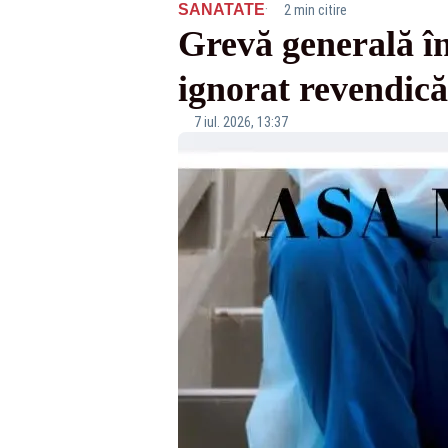
·
SANATATE
2 min citire
Grevă generală î
ignorat revendic
7 iul. 2026, 13:37