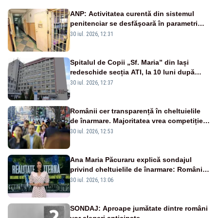
ANP: Activitatea curentă din sistemul
penitenciar se desfăşoară în parametri
normali
30 iul. 2026, 12:31
Spitalul de Copii „Sf. Maria” din Iași
redeschide secția ATI, la 10 luni după
moartea a 7 copii
30 iul. 2026, 12:37
Românii cer transparență în cheltuielile
de înarmare. Majoritatea vrea competiție
reală și industrie locală – SONDAJ
30 iul. 2026, 12:53
Ana Maria Păcuraru explică sondajul
privind cheltuielile de înarmare: Românii
cer transparență în achiziții și un echilibru
30 iul. 2026, 13:06
între partenerii externi
SONDAJ: Aproape jumătate dintre români
vor alegeri anticipate