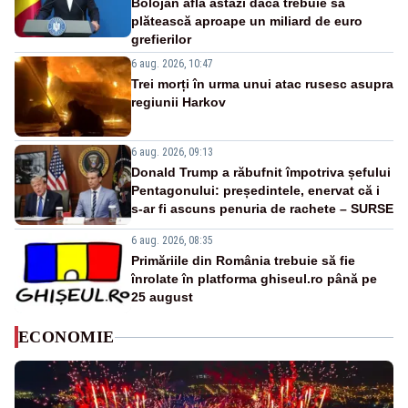
Bolojan află astăzi dacă trebuie să
plătească aproape un miliard de euro
grefierilor
6 aug. 2026, 10:47
Trei morți în urma unui atac rusesc asupra
regiunii Harkov
6 aug. 2026, 09:13
Donald Trump a răbufnit împotriva șefului
Pentagonului: președintele, enervat că i
s-ar fi ascuns penuria de rachete – SURSE
6 aug. 2026, 08:35
Primăriile din România trebuie să fie
înrolate în platforma ghiseul.ro până pe
25 august
ECONOMIE