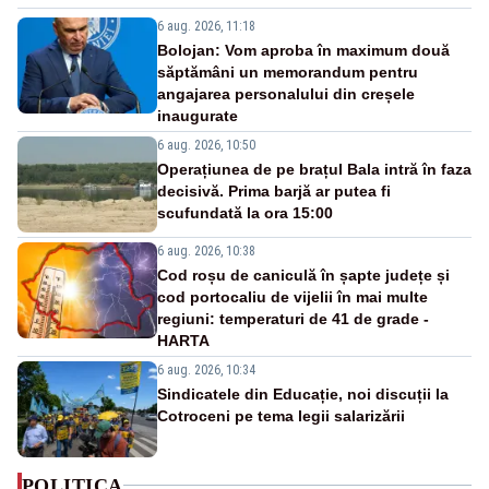
6 aug. 2026, 11:18
Bolojan: Vom aproba în maximum două
săptămâni un memorandum pentru
angajarea personalului din creșele
inaugurate
6 aug. 2026, 10:50
Operațiunea de pe brațul Bala intră în faza
decisivă. Prima barjă ar putea fi
scufundată la ora 15:00
6 aug. 2026, 10:38
Cod roșu de caniculă în șapte județe și
cod portocaliu de vijelii în mai multe
regiuni: temperaturi de 41 de grade -
HARTA
6 aug. 2026, 10:34
Sindicatele din Educație, noi discuții la
Cotroceni pe tema legii salarizării
POLITICA