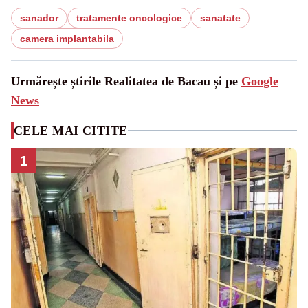
sanador
tratamente oncologice
sanatate
camera implantabila
Urmărește știrile Realitatea de Bacau și pe
Google
News
CELE MAI CITITE
1