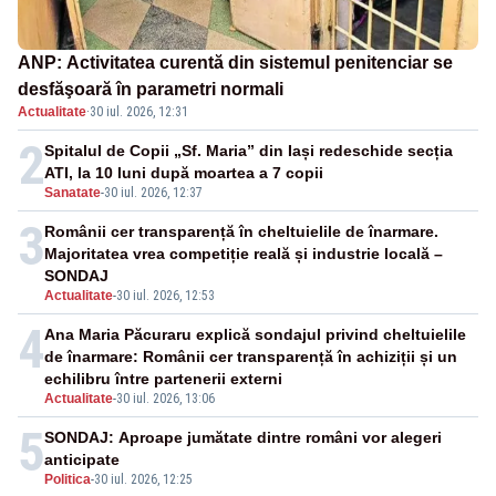
ANP: Activitatea curentă din sistemul penitenciar se
desfăşoară în parametri normali
Actualitate
·
30 iul. 2026, 12:31
2
Spitalul de Copii „Sf. Maria” din Iași redeschide secția
ATI, la 10 luni după moartea a 7 copii
Sanatate
-
30 iul. 2026, 12:37
3
Românii cer transparență în cheltuielile de înarmare.
Majoritatea vrea competiție reală și industrie locală –
SONDAJ
Actualitate
-
30 iul. 2026, 12:53
4
Ana Maria Păcuraru explică sondajul privind cheltuielile
de înarmare: Românii cer transparență în achiziții și un
echilibru între partenerii externi
Actualitate
-
30 iul. 2026, 13:06
5
SONDAJ: Aproape jumătate dintre români vor alegeri
anticipate
Politica
-
30 iul. 2026, 12:25