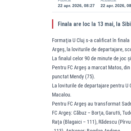
Publicat
Actualizat
22 apr. 2026, 08:27
22 apr. 2026, 0
Finala are loc la 13 mai, la Sibi
Formaţia U Cluj s-a calificat în final
Argeş, la loviturile de departajare, sc
La finalul celor 90 de minute de joc şi
Pentru FC Argeş a marcat Matos, din pe
punctat Mendy (75).
La loviturile de departajare pentru U
Macalou.
Pentru FC Argeş au transformat Sadriu
FC Argeş: Căbuz – Borţa, Garutti, Tud
Raţa (Blagaici – 111), Rădescu (Pîrv
-113). Antrenor: Bogdan Andone