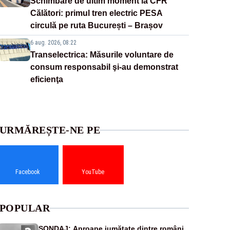
Schimbare de ultim moment la CFR
Călători: primul tren electric PESA
circulă pe ruta București – Brașov
6 aug. 2026, 08:22
Transelectrica: Măsurile voluntare de
consum responsabil şi-au demonstrat
eficienţa
URMĂREȘTE-NE PE
Facebook
YouTube
POPULAR
SONDAJ: Aproape jumătate dintre români