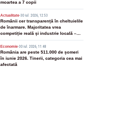
moartea a 7 copii
4
Actualitate
-
30 iul. 2026, 12:53
Românii cer transparență în cheltuielile
de înarmare. Majoritatea vrea
competiție reală și industrie locală –
SONDAJ
5
Economie
-
30 iul. 2026, 11:48
România are peste 511.000 de șomeri
în iunie 2026. Tinerii, categoria cea mai
afectată