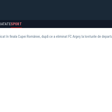
NATATE
SPORT
ficat în finala Cupei României, după ce a eliminat FC Argeş la loviturile de depart