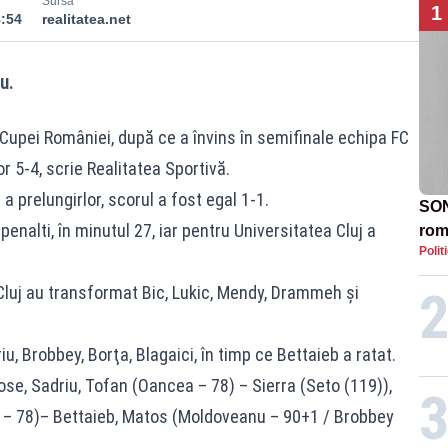
Sursă
1
8:54
realitatea.net
u.
a Cupei României, după ce a învins în semifinale echipa FC
or 5-4, scrie
Realitatea Sportivă
.
 a prelungirlor, scorul a fost egal 1-1.
SON
nalti, în minutul 27, iar pentru Universitatea Cluj a
rom
Polit
 Cluj au transformat Bic, Lukic, Mendy, Drammeh şi
, Brobbey, Borţa, Blagaici, în timp ce Bettaieb a ratat.
ose, Sadriu, Tofan (Oancea – 78) – Sierra (Seto (119)),
u – 78)– Bettaieb, Matos (Moldoveanu – 90+1 / Brobbey