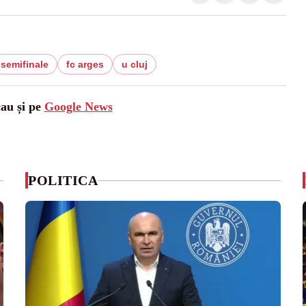
semifinale
fc arges
u cluj
cau și pe
Google News
POLITICA