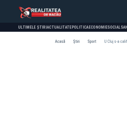
ULTIMELE ȘTIRI
ACTUALITATE
POLITICA
ECONOMIE
SOCIAL
SA
Acasă
Știri
Sport
U Cluj s-a cali