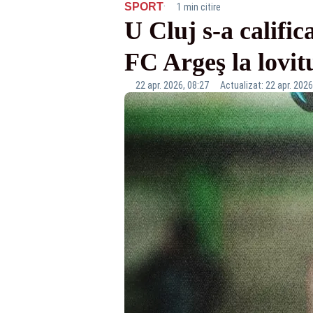
·
SPORT
1 min citire
U Cluj s-a califi
FC Argeş la lovit
22 apr. 2026, 08:27
Actualizat: 22 apr. 2026