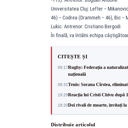
Universitatea Cluj: Lefter – Mikanovic
46) – Codrea (Drammeh – 46), Bic – M
Lukic. Antrenor: Cristiano Bergodi
În finală, va întâlni echipa câştigăto
CITEȘTE ȘI
Rugby: Federația a naturalizat 
09:17
națională
Tenis: Sorana Cîrstea, elimina
08:31
Reacția lui Cristi Chivu după 
19:29
Doi rivali de moarte, invitați 
18:20
Distribuie articolul