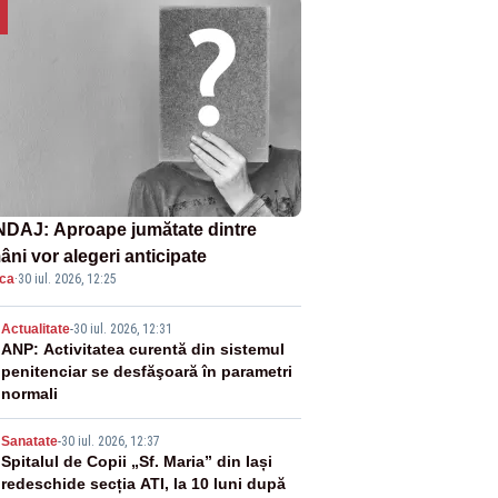
DAJ: Aproape jumătate dintre
âni vor alegeri anticipate
ica
·
30 iul. 2026, 12:25
2
Actualitate
-
30 iul. 2026, 12:31
ANP: Activitatea curentă din sistemul
penitenciar se desfăşoară în parametri
normali
3
Sanatate
-
30 iul. 2026, 12:37
Spitalul de Copii „Sf. Maria” din Iași
redeschide secția ATI, la 10 luni după