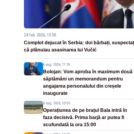
24 feb. 2026, 15:50
Complot dejucat în Serbia: doi bărbați, suspectaț
că plănuiau asasinarea lui Vučić
6 aug. 2026, 11:18
Bolojan: Vom aproba în maximum două
săptămâni un memorandum pentru
angajarea personalului din creșele
inaugurate
6 aug. 2026, 10:50
Operațiunea de pe brațul Bala intră în
faza decisivă. Prima barjă ar putea fi
scufundată la ora 15:00