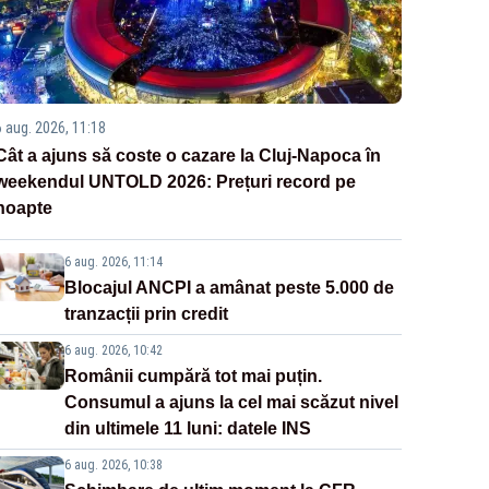
6 aug. 2026, 11:18
Cât a ajuns să coste o cazare la Cluj-Napoca în
weekendul UNTOLD 2026: Prețuri record pe
noapte
6 aug. 2026, 11:14
Blocajul ANCPI a amânat peste 5.000 de
tranzacții prin credit
6 aug. 2026, 10:42
Românii cumpără tot mai puțin.
Consumul a ajuns la cel mai scăzut nivel
din ultimele 11 luni: datele INS
6 aug. 2026, 10:38