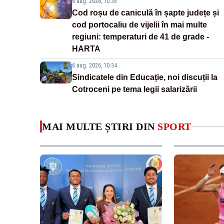
6 aug. 2026, 10:38
Cod roșu de caniculă în șapte județe și
cod portocaliu de vijelii în mai multe
regiuni: temperaturi de 41 de grade -
HARTA
6 aug. 2026, 10:34
Sindicatele din Educație, noi discuții la
Cotroceni pe tema legii salarizării
MAI MULTE ȘTIRI DIN
SPORT