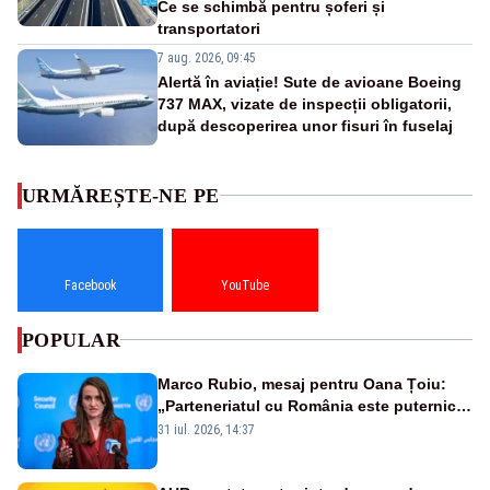
Ce se schimbă pentru șoferi și
transportatori
7 aug. 2026, 09:45
Alertă în aviație! Sute de avioane Boeing
737 MAX, vizate de inspecții obligatorii,
după descoperirea unor fisuri în fuselaj
URMĂREȘTE-NE PE
Facebook
YouTube
POPULAR
Marco Rubio, mesaj pentru Oana Țoiu:
„Parteneriatul cu România este puternic
și prețuit”
31 iul. 2026, 14:37