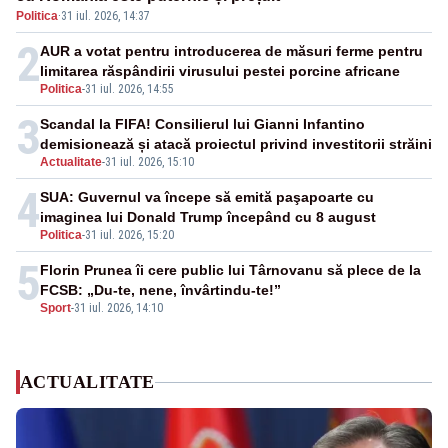
Politica
·
31 iul. 2026, 14:37
2
AUR a votat pentru introducerea de măsuri ferme pentru
limitarea răspândirii virusului pestei porcine africane
Politica
-
31 iul. 2026, 14:55
3
Scandal la FIFA! Consilierul lui Gianni Infantino
demisionează și atacă proiectul privind investitorii străini
Actualitate
-
31 iul. 2026, 15:10
4
SUA: Guvernul va începe să emită paşapoarte cu
imaginea lui Donald Trump începând cu 8 august
Politica
-
31 iul. 2026, 15:20
5
Florin Prunea îi cere public lui Târnovanu să plece de la
FCSB: „Du-te, nene, învârtindu-te!”
Sport
-
31 iul. 2026, 14:10
ACTUALITATE