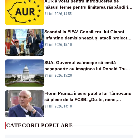
AUR a votat pentru introducerea de
măsuri ferme pentru limitarea răspândirii
virusului pestei porcine africane
31 iul. 2026, 14:55
Scandal la FIFA! Consilierul lui Gianni
Infantino demisionează și atacă proiectul
privind investitorii străini
31 iul. 2026, 15:10
SUA: Guvernul va începe să emită
paşapoarte cu imaginea lui Donald Trump
începând cu 8 august
31 iul. 2026, 15:20
Florin Prunea îi cere public lui Târnovanu
să plece de la FCSB: „Du-te, nene,
învârtindu-te!”
31 iul. 2026, 14:10
CATEGORII POPULARE