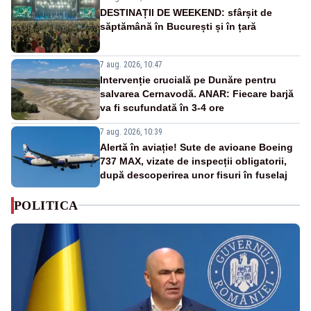
DESTINAȚII DE WEEKEND: sfârșit de
săptămână în București și în țară
7 aug. 2026, 10:47
Intervenție crucială pe Dunăre pentru
salvarea Cernavodă. ANAR: Fiecare barjă
va fi scufundată în 3-4 ore
7 aug. 2026, 10:39
Alertă în aviație! Sute de avioane Boeing
737 MAX, vizate de inspecții obligatorii,
după descoperirea unor fisuri în fuselaj
POLITICA