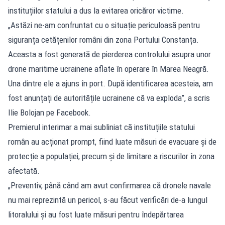
instituțiilor statului a dus la evitarea oricăror victime.
„Astăzi ne-am confruntat cu o situație periculoasă pentru
siguranța cetățenilor români din zona Portului Constanța.
Aceasta a fost generată de pierderea controlului asupra unor
drone maritime ucrainene aflate în operare în Marea Neagră.
Una dintre ele a ajuns în port. După identificarea acesteia, am
fost anunțați de autoritățile ucrainene că va exploda”, a scris
Ilie Bolojan pe Facebook.
Premierul interimar a mai subliniat că instituțiile statului
român au acționat prompt, fiind luate măsuri de evacuare și de
protecție a populației, precum și de limitare a riscurilor în zona
afectată.
„Preventiv, până când am avut confirmarea că dronele navale
nu mai reprezintă un pericol, s-au făcut verificări de-a lungul
litoralului și au fost luate măsuri pentru îndepărtarea