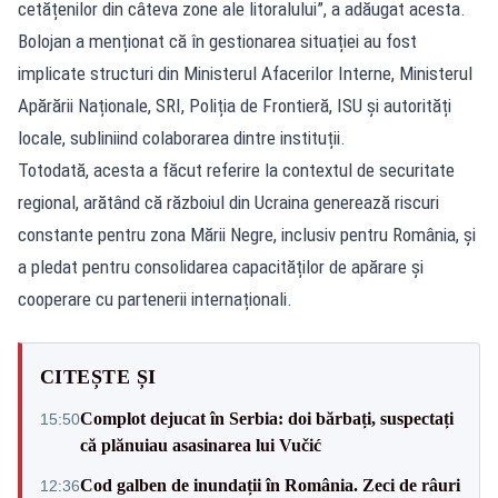
cetățenilor din câteva zone ale litoralului”, a adăugat acesta.
Bolojan a menționat că în gestionarea situației au fost
implicate structuri din Ministerul Afacerilor Interne, Ministerul
Apărării Naționale, SRI, Poliția de Frontieră, ISU și autorități
locale, subliniind colaborarea dintre instituții.
Totodată, acesta a făcut referire la contextul de securitate
regional, arătând că războiul din Ucraina generează riscuri
constante pentru zona Mării Negre, inclusiv pentru România, și
a pledat pentru consolidarea capacităților de apărare și
cooperare cu partenerii internaționali.
CITEȘTE ȘI
Complot dejucat în Serbia: doi bărbați, suspectați
15:50
că plănuiau asasinarea lui Vučić
Cod galben de inundații în România. Zeci de râuri
12:36