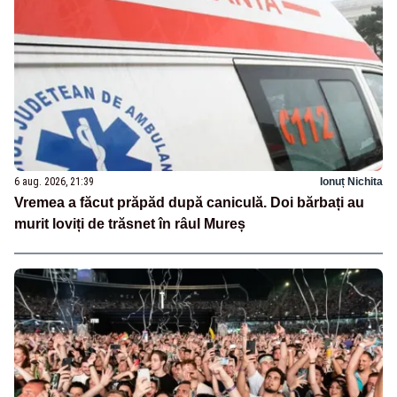
6 aug. 2026, 21:39
Ionuț Nichita
Vremea a făcut prăpăd după caniculă. Doi bărbați au
murit loviți de trăsnet în râul Mureș