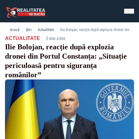
Acasă
Știri
Actualitate
Ilie Bolojan, reacție după explozia dronei din Portul Constanța: „Situație periculoasă pentru siguranța românilor”
·
ACTUALITATE
2 min citire
Ilie Bolojan, reacție după explozia
dronei din Portul Constanța: „Situație
periculoasă pentru siguranța
românilor”