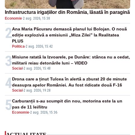
Infrastructura irigațiilor din România, lăsată în paragină
Economie
·
2 aug. 2026, 15:38
2
Ana Maria Păcuraru demască planul lui Bolojan. O nouă
ediție explozivă a emisiunii „Miza Zilei” la Realitatea
PLUS
Politica
-
2 aug. 2026, 15:42
3
Misiune ratată la Izvoarele, pe Dunăre: stânca nu a cedat,
militarii reiau detonările luni – VIDEO
Social
-
2 aug. 2026, 15:48
4
Drona care a ținut Tulcea în alertă a zburat 20 de minute
deasupra apelor României. Au fost ridicate două F-16
Social
-
2 aug. 2026, 19:28
5
Carburanții s-au scumpit din nou, motorina este la un
pas de 11 lei/litru
Economie
-
2 aug. 2026, 15:36
ACTUALITATE