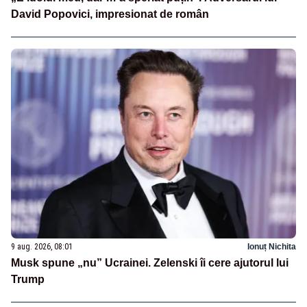
David Popovici, impresionat de român
9 aug. 2026, 08:01
Ionuț Nichita
Musk spune „nu” Ucrainei. Zelenski îi cere ajutorul lui
Trump