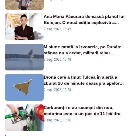
Ana Maria Păcuraru demască planul lui
Bolojan. O nouă ediție explozivă a
emisiunii „Miza Zilei” la Realitatea PLUS
2 aug. 2026, 15:42
Misiune ratată la Izvoarele, pe Dunăre:
stânca nu a cedat, militarii reiau
detonările luni – VIDEO
2 aug. 2026, 15:48
Drona care a ținut Tulcea în alertă a
zburat 20 de minute deasupra apelor
României. Au fost ridicate două F-16
2 aug. 2026, 19:28
Carburanții s-au scumpit din nou,
motorina este la un pas de 11 lei/litru
2 aug. 2026, 15:36