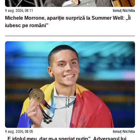
9 aug. 2026, 08:11
Ionuț Nichita
Michele Morrone, apariție surpriză la Summer Well: „Îi
iubesc pe români”
9 aug. 2026, 08:05
Ionuț Nichita
„E idolul meu, dar m-a speriat puțin”. Adversarul lui