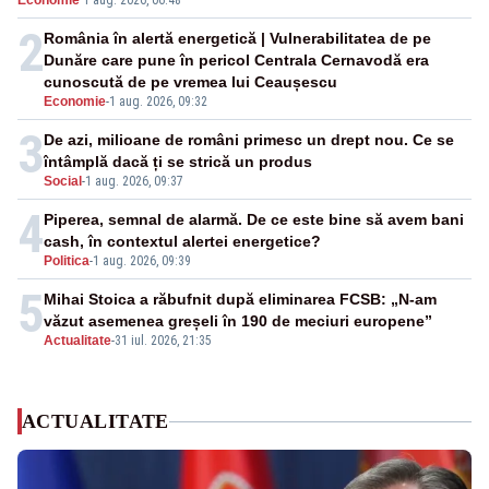
Economie
·
1 aug. 2026, 06:48
negativă
2
România în alertă energetică | Vulnerabilitatea de pe
Dunăre care pune în pericol Centrala Cernavodă era
cunoscută de pe vremea lui Ceaușescu
Economie
-
1 aug. 2026, 09:32
3
De azi, milioane de români primesc un drept nou. Ce se
întâmplă dacă ți se strică un produs
Social
-
1 aug. 2026, 09:37
4
Piperea, semnal de alarmă. De ce este bine să avem bani
cash, în contextul alertei energetice?
Politica
-
1 aug. 2026, 09:39
5
Mihai Stoica a răbufnit după eliminarea FCSB: „N-am
văzut asemenea greșeli în 190 de meciuri europene”
Actualitate
-
31 iul. 2026, 21:35
ACTUALITATE