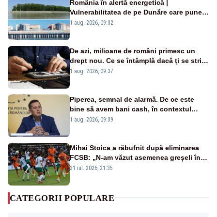
România în alertă energetică |
Vulnerabilitatea de pe Dunăre care pune
în pericol Centrala Cernavodă era
1 aug. 2026, 09:32
cunoscută de pe vremea lui Ceaușescu
De azi, milioane de români primesc un
drept nou. Ce se întâmplă dacă ți se strică
un produs
1 aug. 2026, 09:37
Piperea, semnal de alarmă. De ce este
bine să avem bani cash, în contextul
alertei energetice?
1 aug. 2026, 09:39
Mihai Stoica a răbufnit după eliminarea
FCSB: „N-am văzut asemenea greșeli în
190 de meciuri europene”
31 iul. 2026, 21:35
CATEGORII POPULARE