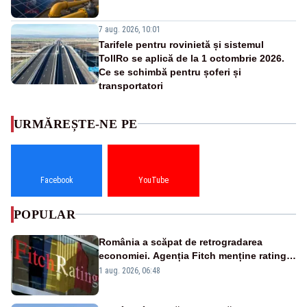
7 aug. 2026, 10:01
Tarifele pentru rovinietă și sistemul
TollRo se aplică de la 1 octombrie 2026.
Ce se schimbă pentru șoferi și
transportatori
URMĂREȘTE-NE PE
Facebook
YouTube
POPULAR
România a scăpat de retrogradarea
economiei. Agenția Fitch menține ratingul
„BBB-” cu perspectivă negativă
1 aug. 2026, 06:48