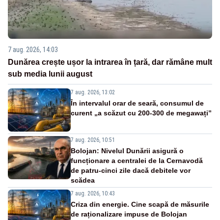
7 aug. 2026, 14:03
Dunărea crește ușor la intrarea în țară, dar rămâne mult
sub media lunii august
7 aug. 2026, 13:02
În intervalul orar de seară, consumul de
curent „a scăzut cu 200-300 de megawați”
7 aug. 2026, 10:51
Bolojan: Nivelul Dunării asigură o
funcționare a centralei de la Cernavodă
de patru-cinci zile dacă debitele vor
scădea
7 aug. 2026, 10:43
Criza din energie. Cine scapă de măsurile
de raționalizare impuse de Bolojan