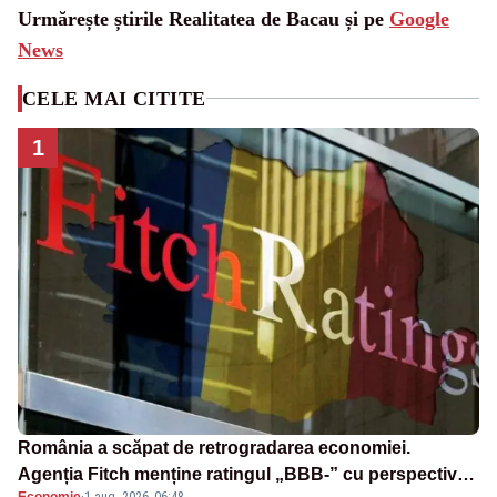
Urmărește știrile Realitatea de Bacau și pe
Google
News
CELE MAI CITITE
1
România a scăpat de retrogradarea economiei.
Agenția Fitch menține ratingul „BBB-” cu perspectivă