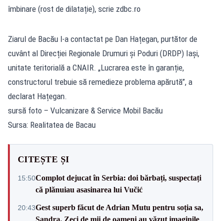
îmbinare (rost de dilatație), scrie zdbc.ro
Ziarul de Bacău l-a contactat pe Dan Hațegan, purtător de
cuvânt al Direcției Regionale Drumuri și Poduri (DRDP) Iași,
unitate teritorială a CNAIR. „Lucrarea este în garanție,
constructorul trebuie să remedieze problema apărută”, a
declarat Hațegan.
sursă foto – Vulcanizare & Service Mobil Bacău
Sursa: Realitatea de Bacau
CITEȘTE ȘI
Complot dejucat în Serbia: doi bărbați, suspectați
15:50
că plănuiau asasinarea lui Vučić
Gest superb făcut de Adrian Mutu pentru soția sa,
20:43
Sandra. Zeci de mii de oameni au văzut imaginile