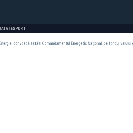
NATATE
SPORT
 Energiei convoacă astăzi Comandamentul Energetic Național, pe fondul valului 