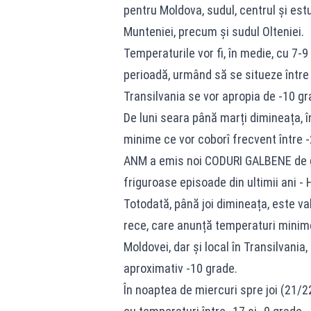
pentru Moldova, sudul, centrul și estu
Munteniei, precum și sudul Olteniei.
Temperaturile vor fi, în medie, cu 7
perioadă, urmând să se situeze între -
Transilvania se vor apropia de -10 gr
De luni seara până marți dimineața, î
minime ce vor coborî frecvent între -
ANM a emis noi CODURI GALBENE de ger
friguroase episoade din ultimii ani -
Totodată, până joi dimineața, este v
rece, care anunță temperaturi minime, 
Moldovei, dar și local în Transilvania, 
aproximativ -10 grade.
În noaptea de miercuri spre joi (21/22 