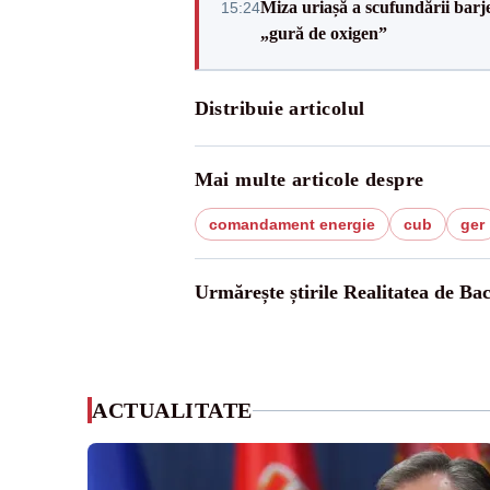
Miza uriașă a scufundării barj
15:24
„gură de oxigen”
Distribuie articolul
Mai multe articole despre
comandament energie
cub
ger
Urmărește știrile Realitatea de Ba
ACTUALITATE