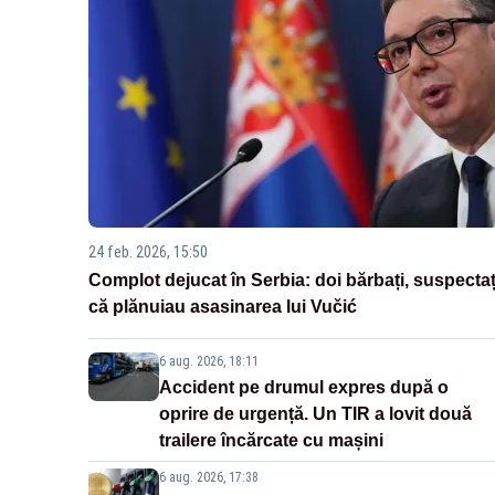
24 feb. 2026, 15:50
Complot dejucat în Serbia: doi bărbați, suspectaț
că plănuiau asasinarea lui Vučić
6 aug. 2026, 18:11
Accident pe drumul expres după o
oprire de urgență. Un TIR a lovit două
trailere încărcate cu mașini
6 aug. 2026, 17:38