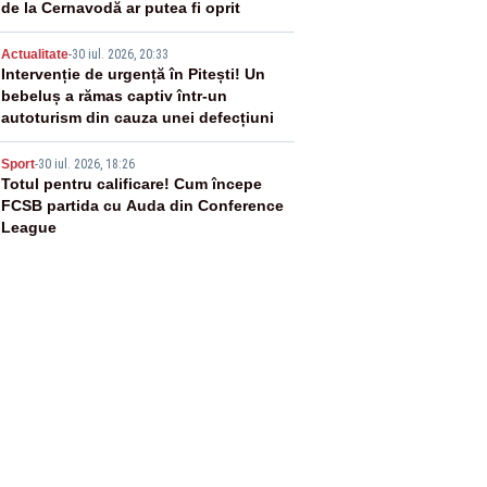
de la Cernavodă ar putea fi oprit
4
Actualitate
-
30 iul. 2026, 20:33
Intervenție de urgență în Pitești! Un
bebeluș a rămas captiv într-un
autoturism din cauza unei defecțiuni
5
Sport
-
30 iul. 2026, 18:26
Totul pentru calificare! Cum începe
FCSB partida cu Auda din Conference
League