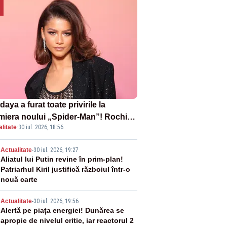
aya a furat toate privirile la
miera noului „Spider-Man”! Rochia
litate
·
30 iul. 2026, 18:56
pirată de pânza de păianjen a făcut
zație
2
Actualitate
-
30 iul. 2026, 19:27
Aliatul lui Putin revine în prim-plan!
Patriarhul Kiril justifică războiul într-o
nouă carte
3
Actualitate
-
30 iul. 2026, 19:56
Alertă pe piața energiei! Dunărea se
apropie de nivelul critic, iar reactorul 2