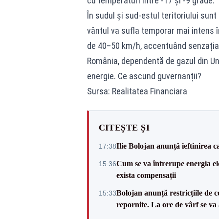
cu temperaturi între -17 și -9 grade.
În sudul și sud-estul teritoriului sunt 
vântul va sufla temporar mai intens î
de 40–50 km/h, accentuând senzația 
România, dependentă de gazul din Ung
energie. Ce ascund guvernanții?
Sursa: Realitatea Financiara
CITEȘTE ȘI
Ilie Bolojan anunță ieftinirea 
17:38
Cum se va întrerupe energia el
15:36
exista compensații
Bolojan anunță restricțiile de c
15:33
repornite. La ore de vârf se v