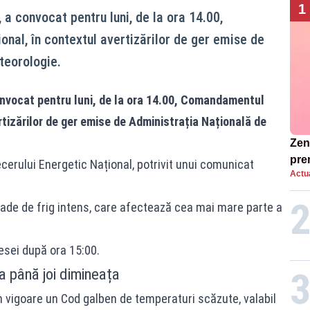
1
, a convocat pentru luni, de la ora 14.00,
al, în contextul avertizărilor de ger emise de
teorologie.
onvocat pentru luni, de la ora 14.00, Comandamentul
rtizărilor de ger emise de Administrația Națională de
Zend
pre
cerului Energetic Național, potrivit unui comunicat
Actua
ins
sen
ade de frig intens, care afectează cea mai mare parte a
resei după ora 15:00.
a până joi dimineața
 în vigoare un Cod galben de temperaturi scăzute, valabil