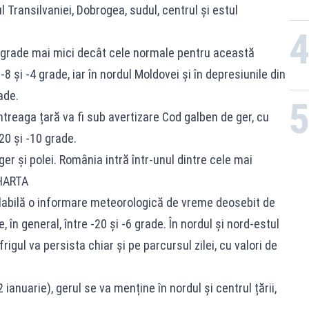
l Transilvaniei, Dobrogea, sudul, centrul și estul
-9 grade mai mici decât cele normale pentru această
8 și -4 grade, iar în nordul Moldovei și în depresiunile din
ade.
ntreaga țară va fi sub avertizare Cod galben de ger, cu
20 și -10 grade.
 și polei. România intră într-unul dintre cele mai
 HARTA
alabilă o informare meteorologică de vreme deosebit de
în general, între -20 și -6 grade. În nordul și nord-estul
frigul va persista chiar și pe parcursul zilei, cu valori de
ianuarie), gerul se va menține în nordul și centrul țării,