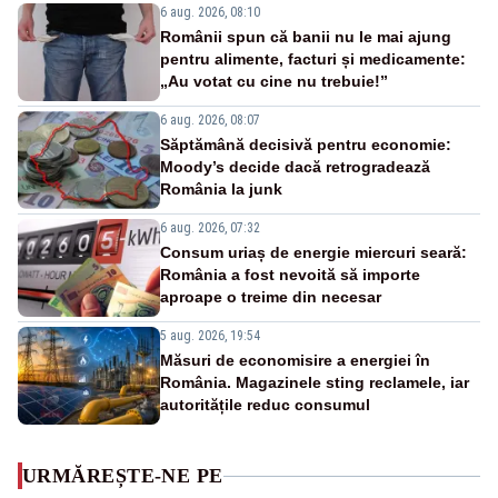
6 aug. 2026, 08:10
Românii spun că banii nu le mai ajung
pentru alimente, facturi și medicamente:
„Au votat cu cine nu trebuie!”
6 aug. 2026, 08:07
Săptămână decisivă pentru economie:
Moody’s decide dacă retrogradează
România la junk
6 aug. 2026, 07:32
Consum uriaș de energie miercuri seară:
România a fost nevoită să importe
aproape o treime din necesar
5 aug. 2026, 19:54
Măsuri de economisire a energiei în
România. Magazinele sting reclamele, iar
autoritățile reduc consumul
URMĂREȘTE-NE PE