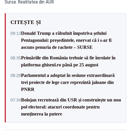
Sursa: Realitatea din AUR
CITEȘTE ȘI
Donald Trump a răbufnit împotriva șefului
09:13
Pentagonului: președintele, enervat că i s-ar fi
ascuns penuria de rachete – SURSE
Primăriile din România trebuie să fie înrolate în
08:35
platforma ghiseul.ro până pe 25 august
Parlamentul a adoptat în sesiune extraordinară
08:28
trei proiecte de lege care reprezintă jaloane din
PNRR
Bolojan recrutează din USR și construiește un nou
07:34
pol electoral: atacuri coordonate pentru
menținerea la putere