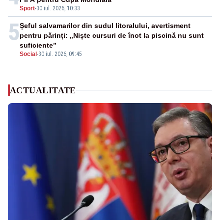
Sport
-
30 iul. 2026, 10:33
5
Șeful salvamarilor din sudul litoralului, avertisment
pentru părinți: „Niște cursuri de înot la piscină nu sunt
suficiente”
Social
-
30 iul. 2026, 09:45
ACTUALITATE