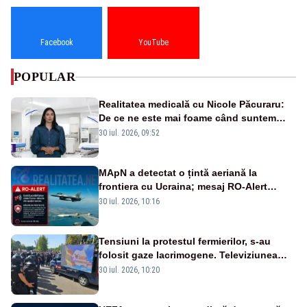
Facebook
YouTube
POPULAR
Realitatea medicală cu Nicole Păcuraru:
De ce ne este mai foame când suntem
obosiți?
30 iul. 2026, 09:52
MApN a detectat o țintă aeriană la
frontiera cu Ucraina; mesaj RO-Alert
transmis în județul Tulcea
30 iul. 2026, 10:16
Tensiuni la protestul fermierilor, s-au
folosit gaze lacrimogene. Televiziunea
Poporului face apel la calm – LIVE TEXT
30 iul. 2026, 10:20