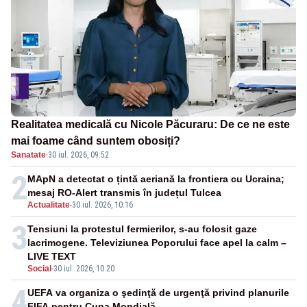
Realitatea medicală cu Nicole Păcuraru: De ce ne este
mai foame când suntem obosiți?
Sanatate
·
30 iul. 2026, 09:52
2
MApN a detectat o țintă aeriană la frontiera cu Ucraina;
mesaj RO-Alert transmis în județul Tulcea
Actualitate
-
30 iul. 2026, 10:16
3
Tensiuni la protestul fermierilor, s-au folosit gaze
lacrimogene. Televiziunea Poporului face apel la calm –
LIVE TEXT
Social
-
30 iul. 2026, 10:20
4
UEFA va organiza o şedinţă de urgenţă privind planurile
FIFA pentru Cupa Mondială