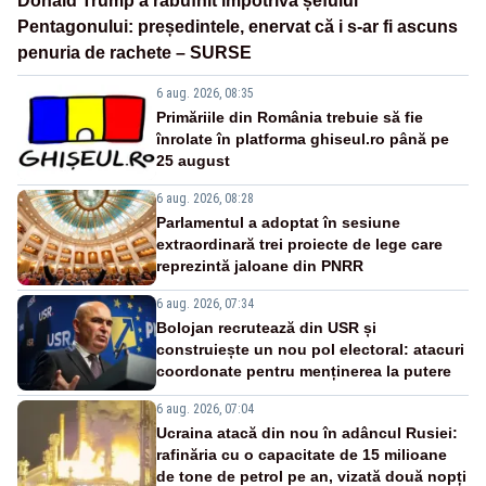
Donald Trump a răbufnit împotriva șefului
Pentagonului: președintele, enervat că i s-ar fi ascuns
penuria de rachete – SURSE
6 aug. 2026, 08:35
Primăriile din România trebuie să fie
înrolate în platforma ghiseul.ro până pe
25 august
6 aug. 2026, 08:28
Parlamentul a adoptat în sesiune
extraordinară trei proiecte de lege care
reprezintă jaloane din PNRR
6 aug. 2026, 07:34
Bolojan recrutează din USR și
construiește un nou pol electoral: atacuri
coordonate pentru menținerea la putere
6 aug. 2026, 07:04
Ucraina atacă din nou în adâncul Rusiei:
rafinăria cu o capacitate de 15 milioane
de tone de petrol pe an, vizată două nopți