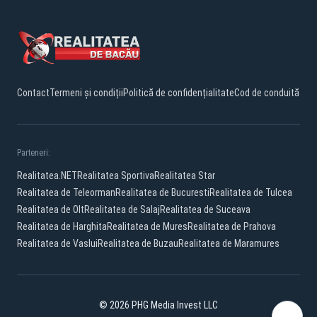
Contact
Termeni și condiții
Politică de confidențialitate
Cod de conduită
Parteneri:
Realitatea.NET
Realitatea Sportiva
Realitatea Star
Realitatea de Teleorman
Realitatea de Bucuresti
Realitatea de Tulcea
Realitatea de Olt
Realitatea de Salaj
Realitatea de Suceava
Realitatea de Harghita
Realitatea de Mures
Realitatea de Prahova
Realitatea de Vaslui
Realitatea de Buzau
Realitatea de Maramures
© 2026 PHG Media Invest LLC