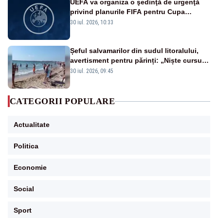
UEFA va organiza o şedinţă de urgenţă
privind planurile FIFA pentru Cupa
Mondială
30 iul. 2026, 10:33
Șeful salvamarilor din sudul litoralului,
avertisment pentru părinți: „Niște cursuri
de înot la piscină nu sunt suficiente”
30 iul. 2026, 09:45
CATEGORII POPULARE
Actualitate
Politica
Economie
Social
Sport