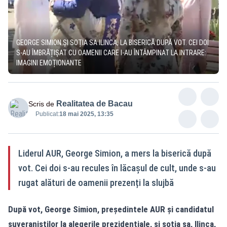
GEORGE SIMION ȘI SOȚIA SA ILINCA, LA BISERICĂ DUPĂ VOT. CEI DOI
S-AU ÎMBRĂȚIȘAT CU OAMENII CARE I-AU ÎNTÂMPINAT LA INTRARE:
IMAGINI EMOȚIONANTE
Realitatea de Bacau
Scris de
Publicat:
18 mai 2025, 13:35
Liderul AUR, George Simion, a mers la biserică după
vot. Cei doi s-au recules în lăcașul de cult, unde s-au
rugat alături de oamenii prezenți la slujbă
După vot, George Simion, președintele AUR și candidatul
suveraniștilor la alegerile prezidențiale, și soția sa, Ilinca,