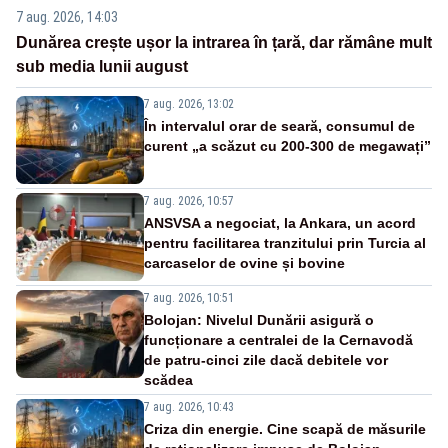
7 aug. 2026, 14:03
Dunărea crește ușor la intrarea în țară, dar rămâne mult
sub media lunii august
7 aug. 2026, 13:02
În intervalul orar de seară, consumul de
curent „a scăzut cu 200-300 de megawați”
7 aug. 2026, 10:57
ANSVSA a negociat, la Ankara, un acord
pentru facilitarea tranzitului prin Turcia al
carcaselor de ovine și bovine
7 aug. 2026, 10:51
Bolojan: Nivelul Dunării asigură o
funcționare a centralei de la Cernavodă
de patru-cinci zile dacă debitele vor
scădea
7 aug. 2026, 10:43
Criza din energie. Cine scapă de măsurile