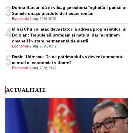
3
Dorina Barcari dă în vileag șmecheria înghețării pensiilor.
Sumele uriașe pierdute de fiecare român
Economie
-
2 aug. 2026, 10:09
4
Mihai Chirica, atac devastator la adresa progresiștilor lui
Bolojan: Trebuie să protejăm și natura, dar nu șținem
omaneii în stare permanentă de alertă
Economie
-
2 aug. 2026, 10:12
5
Daniel Udrescu: De ce patrimoniul va deveni conceptul
central al economiei viitoare?
Economie
-
2 aug. 2026, 09:22
ACTUALITATE