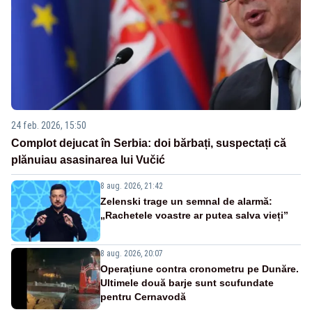
24 feb. 2026, 15:50
Complot dejucat în Serbia: doi bărbați, suspectați că
plănuiau asasinarea lui Vučić
8 aug. 2026, 21:42
Zelenski trage un semnal de alarmă:
„Rachetele voastre ar putea salva vieți”
8 aug. 2026, 20:07
Operațiune contra cronometru pe Dunăre.
Ultimele două barje sunt scufundate
pentru Cernavodă