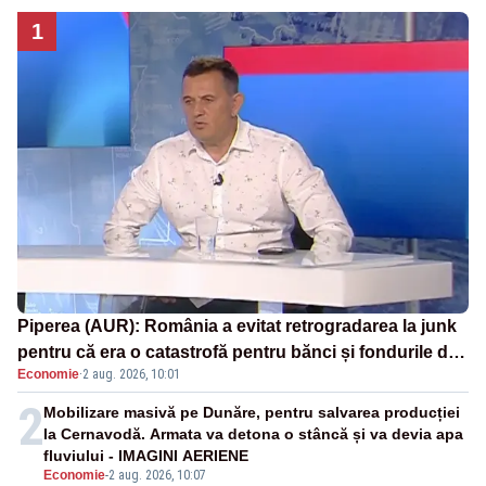
1
Piperea (AUR): România a evitat retrogradarea la junk
pentru că era o catastrofă pentru bănci și fondurile de
Economie
·
2 aug. 2026, 10:01
pensii
2
Mobilizare masivă pe Dunăre, pentru salvarea producției
la Cernavodă. Armata va detona o stâncă și va devia apa
fluviului - IMAGINI AERIENE
Economie
-
2 aug. 2026, 10:07