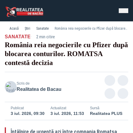
Acasă
Știri
Sanatate
România reia negocierile cu Pfizer după blocarea conturilor. ROMATSA contestă decizia
·
SANATATE
2 min citire
România reia negocierile cu Pfizer după
blocarea conturilor. ROMATSA
contestă decizia
Scris de
Realitatea de Bacau
Publicat
Actualizat
Sursă
3 iul. 2026, 09:30
3 iul. 2026, 11:53
Realitatea PLUS
Întâlnire de urgență azi între compania Romatsa,