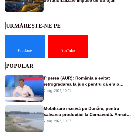
de raționalizare impuse de Bolojan
URMĂREȘTE-NE PE
Facebook
YouTube
POPULAR
Piperea (AUR): România a evitat
retrogradarea la junk pentru că era o
catastrofă pentru bănci și fondurile de
2 aug. 2026, 10:01
pensii
Mobilizare masivă pe Dunăre, pentru
salvarea producției la Cernavodă. Armata
va detona o stâncă și va devia apa
2 aug. 2026, 10:07
fluviului - IMAGINI AERIENE