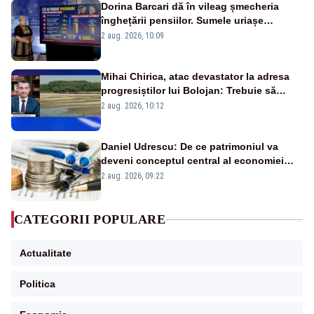
Dorina Barcari dă în vileag șmecheria
înghețării pensiilor. Sumele uriașe
pierdute de fiecare român
2 aug. 2026, 10:09
Mihai Chirica, atac devastator la adresa
progresiștilor lui Bolojan: Trebuie să
protejăm și natura, dar nu șținem omaneii
2 aug. 2026, 10:12
în stare permanentă de alertă
Daniel Udrescu: De ce patrimoniul va
deveni conceptul central al economiei
viitoare?
2 aug. 2026, 09:22
CATEGORII POPULARE
Actualitate
Politica