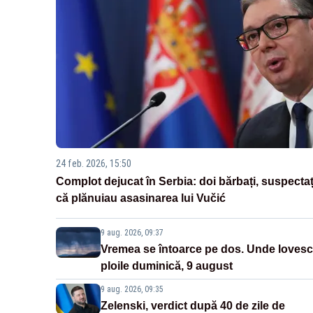
24 feb. 2026, 15:50
Complot dejucat în Serbia: doi bărbați, suspectaț
că plănuiau asasinarea lui Vučić
9 aug. 2026, 09:37
Vremea se întoarce pe dos. Unde lovesc
ploile duminică, 9 august
9 aug. 2026, 09:35
Zelenski, verdict după 40 de zile de