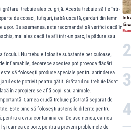
 grătarul trebuie ales cu grijă. Acesta trebuie să fie într-
parte de copaci, tufișuri, iarbă uscată, garduri din lemn
Infr
lăs
de ușor. De asemenea, este recomandat să verifici dacă în
Econ
chis, mai ales dacă te afli într-un parc, la pădure sau
a focului. Nu trebuie folosite substanțe periculoase,
ide inflamabile, deoarece acestea pot provoca flăcări
e este să folosești produse speciale pentru aprinderea
jarul este potrivit pentru gătit. Grătarul nu trebuie lăsat
acă în apropiere se află copii sau animale.
 importantă. Carnea crudă trebuie păstrată separat de
ite. Este bine să folosești ustensile diferite pentru
ă, pentru a evita contaminarea. De asemenea, carnea
iul și carnea de porc, pentru a preveni problemele de