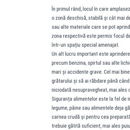
În primul rând, locul în care amplasezi
o zonă deschisă, stabilă și cât mai de
sau alte materiale care se pot aprin
zona respectivă este permis focul des
într-un spațiu special amenajat.
Un alt lucru important este aprindere
precum benzina, spirtul sau alte lich
mari și accidente grave. Cel mai bin
grătarului și să ai răbdare până când 
niciodată nesupravegheat, mai ales d
Siguranța alimentelor este la fel de
legume, pâine sau alimentele deja găt
carnea crudă și pentru cea preparat
trebuie gătită suficient, mai ales pu