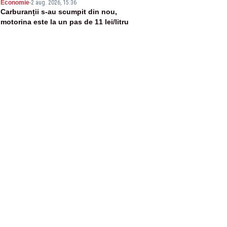
5
Economie
-
2 aug. 2026, 15:36
Carburanții s-au scumpit din nou,
motorina este la un pas de 11 lei/litru