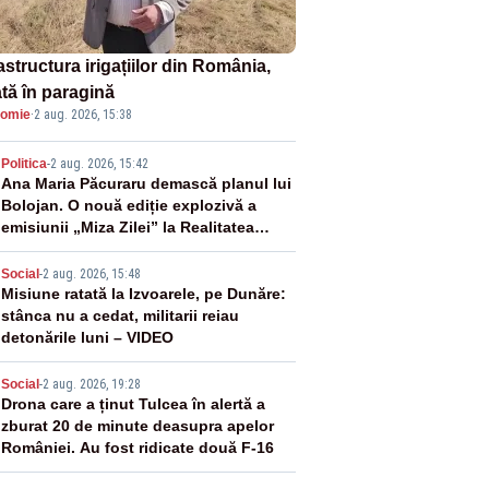
astructura irigațiilor din România,
ată în paragină
omie
·
2 aug. 2026, 15:38
2
Politica
-
2 aug. 2026, 15:42
Ana Maria Păcuraru demască planul lui
Bolojan. O nouă ediție explozivă a
emisiunii „Miza Zilei” la Realitatea
PLUS
3
Social
-
2 aug. 2026, 15:48
Misiune ratată la Izvoarele, pe Dunăre:
stânca nu a cedat, militarii reiau
detonările luni – VIDEO
4
Social
-
2 aug. 2026, 19:28
Drona care a ținut Tulcea în alertă a
zburat 20 de minute deasupra apelor
României. Au fost ridicate două F-16