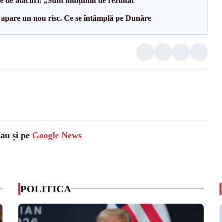
le de atacuri: „Sunt mulțumit de rezultat”
r apare un nou risc. Ce se întâmplă pe Dunăre
cau și pe
Google News
POLITICA