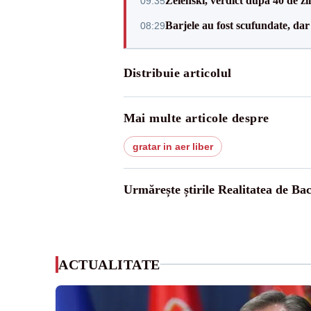
Zelenski, verdict după 40 de zi
09:35
Barjele au fost scufundate, da
08:29
Distribuie articolul
Mai multe articole despre
gratar in aer liber
Urmărește știrile Realitatea de Ba
ACTUALITATE