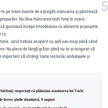
lă-te pe mâini înainte de a pregăti mâncarea și păstrează
preparării. Nu lăsa mâncarea mult timp în soare,
asă gustoasă începe întotdeauna cu alimente proaspete
e.ro
.
atorie. Jarul trebuie acoperit cu apă sau nisip până când
ere. Nu pleca de lângă grătar până nu te-ai asigurat că
e important să strângi toate resturile, ambalajele și
bărbați, suspectați că plănuiau asasinarea lui Vučić
e lovesc ploile duminică, 9 august