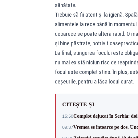
sănătate.
Trebuie să fii atent și la igienă. Spa
alimentele la rece până în momentul 
deoarece se poate altera rapid. O m
și bine păstrate, potrivit
casepractic
La final, stingerea focului este oblig
nu mai există niciun risc de reaprind
focul este complet stins. În plus, est
deșeurile, pentru a lăsa locul curat.
CITEȘTE ȘI
Complot dejucat în Serbia: doi 
15:50
Vremea se întoarce pe dos. Und
09:37