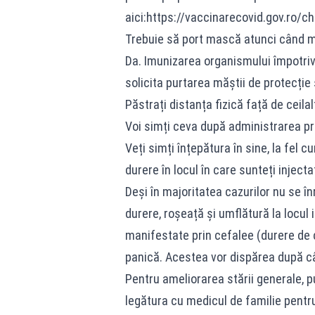
aici:https://vaccinarecovid.gov.ro/ch
Trebuie să port mască atunci când 
Da. Imunizarea organismului împotriv
solicita purtarea măștii de protecție
Păstrați distanța fizică față de ceilalț
Voi simți ceva după administrarea p
Veți simți înțepătura în sine, la fel c
durere în locul în care sunteți injecta
Deși în majoritatea cazurilor nu se î
durere, roșeață și umflătură la locul 
manifestate prin cefalee (durere de c
panică. Acestea vor dispărea după c
Pentru ameliorarea stării generale, p
legătura cu medicul de familie pentru