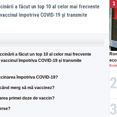
1
inării a făcut un top 10 al celor mai frecvente
 vaccinul împotriva COVID-19 și transmite
Rom
inării a făcut un top 10 al celor mai frecvente
eco
i vaccinul împotriva COVID-19 și transmite
Econ
rat
neg
cinarea împotriva COVID-19?
 când merg să mă vaccinez?
area primei doze de vaccin?
verse?