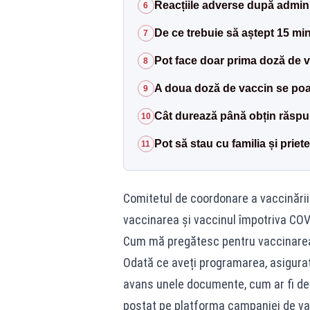
Reacțiile adverse după admini
6
De ce trebuie să aștept 15 mi
7
Pot face doar prima doză de 
8
A doua doză de vaccin se poa
9
Cât durează până obțin răspu
10
Pot să stau cu familia și prie
11
Comitetul de coordonare a vaccinării 
vaccinarea și vaccinul împotriva COV
Cum mă pregătesc pentru vaccinare
Odată ce aveți programarea, asigurați
avans unele documente, cum ar fi de
postat pe platforma campaniei de va