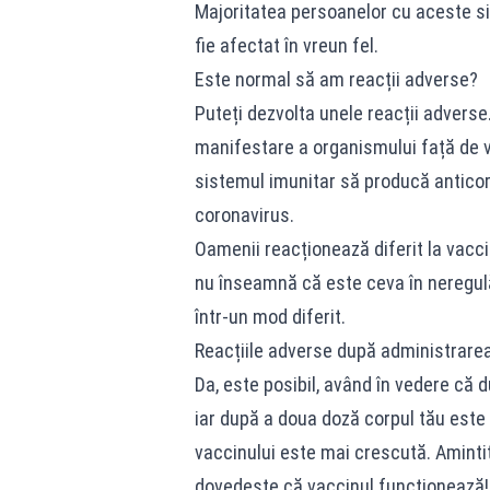
Majoritatea persoanelor cu aceste s
fie afectat în vreun fel.
Este normal să am reacții adverse?
Puteți dezvolta unele reacții adverse
manifestare a organismului față de 
sistemul imunitar să producă anticorpi
coronavirus.
Oamenii reacționează diferit la vacci
nu înseamnă că este ceva în neregulă
într-un mod diferit.
Reacțiile adverse după administrarea
Da, este posibil, având în vedere că 
iar după a doua doză corpul tău este 
vaccinului este mai crescută. Aminti
dovedește că vaccinul funcționează!