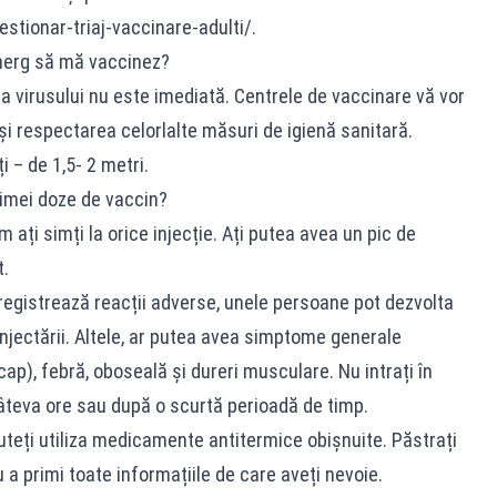
estionar-triaj-vaccinare-adulti/.
merg să mă vaccinez?
a virusului nu este imediată. Centrele de vaccinare vă vor
 și respectarea celorlalte măsuri de igienă sanitară.
i – de 1,5- 2 metri.
rimei doze de vaccin?
um ați simți la orice injecție. Ați putea avea un pic de
t.
nregistrează reacții adverse, unele persoane pot dezvolta
injectării. Altele, ar putea avea simptome generale
ap), febră, oboseală și dureri musculare. Nu intrați în
âteva ore sau după o scurtă perioadă de timp.
uteți utiliza medicamente antitermice obișnuite. Păstrați
 a primi toate informațiile de care aveți nevoie.