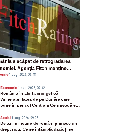
ânia a scăpat de retrogradarea
nomiei. Agenția Fitch menține
omie
·
1 aug. 2026, 06:48
ingul „BBB-” cu perspectivă
ativă
2
Economie
-
1 aug. 2026, 09:32
România în alertă energetică |
Vulnerabilitatea de pe Dunăre care
pune în pericol Centrala Cernavodă era
cunoscută de pe vremea lui Ceaușescu
3
Social
-
1 aug. 2026, 09:37
De azi, milioane de români primesc un
drept nou. Ce se întâmplă dacă ți se