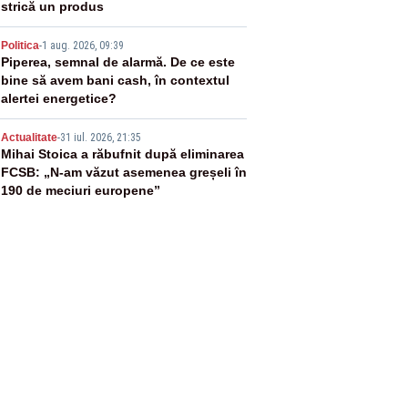
strică un produs
4
Politica
-
1 aug. 2026, 09:39
Piperea, semnal de alarmă. De ce este
bine să avem bani cash, în contextul
alertei energetice?
5
Actualitate
-
31 iul. 2026, 21:35
Mihai Stoica a răbufnit după eliminarea
FCSB: „N-am văzut asemenea greșeli în
190 de meciuri europene”