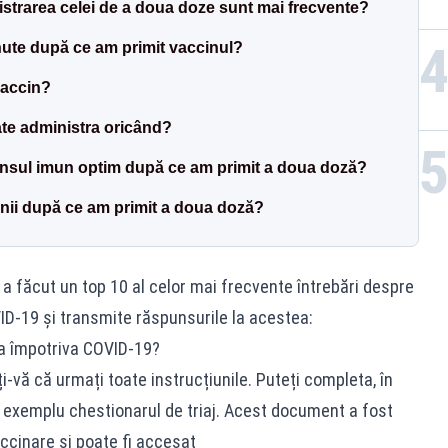
strarea celei de a doua doze sunt mai frecvente?
nute după ce am primit vaccinul?
vaccin?
te administra oricând?
nsul imun optim după ce am primit a doua doză?
tenii după ce am primit a doua doză?
a făcut un top 10 al celor mai frecvente întrebări despre
ID-19 și transmite răspunsurile la acestea:
a împotriva COVID-19?
-vă că urmați toate instrucțiunile. Puteți completa, în
 exemplu chestionarul de triaj. Acest document a fost
ccinare și poate fi accesat