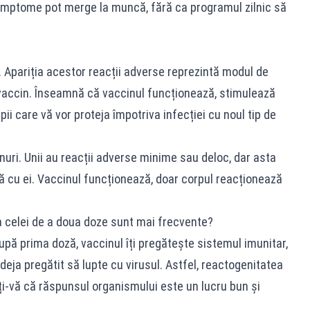
imptome pot merge la muncă, fără ca programul zilnic să
. Apariția acestor reacții adverse reprezintă modul de
vaccin. Înseamnă că vaccinul funcționează, stimulează
i care vă vor proteja împotriva infecției cu noul tip de
nuri. Unii au reacții adverse minime sau deloc, dar asta
 cu ei. Vaccinul funcționează, doar corpul reacționează
 celei de a doua doze sunt mai frecvente?
după prima doză, vaccinul îți pregătește sistemul imunitar,
deja pregătit să lupte cu virusul. Astfel, reactogenitatea
ți-vă că răspunsul organismului este un lucru bun și