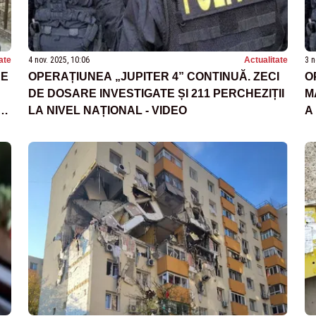
ate
4 nov. 2025, 10:06
Actualitate
3 n
RE
OPERAȚIUNEA „JUPITER 4” CONTINUĂ. ZECI
O
DE DOSARE INVESTIGATE ȘI 211 PERCHEZIȚII
M
LA NIVEL NAȚIONAL - VIDEO
A