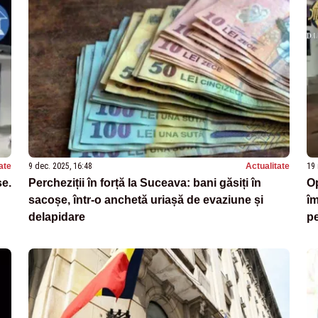
ate
9 dec. 2025, 16:48
Actualitate
19 
se.
Percheziții în forță la Suceava: bani găsiți în
Op
sacoșe, într-o anchetă uriașă de evaziune și
îm
delapidare
pe