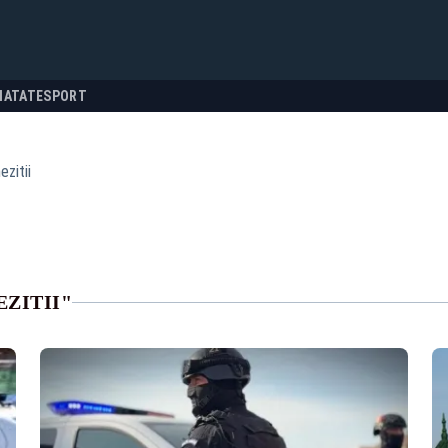
NATATE
SPORT
ezitii
ZITII"