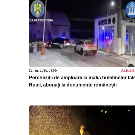
22 ian. 2026, 09:56
Actualit
Percheziții de amploare la mafia buletinelor fal
Rușii, abonați la documente românești