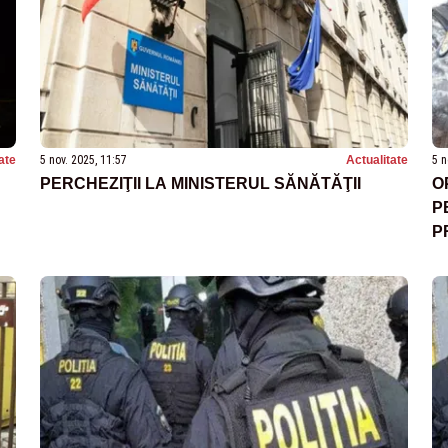
ate
5 nov. 2025, 11:57
Actualitate
5 n
PERCHEZIŢII LA MINISTERUL SĂNĂTĂŢII
O
P
P