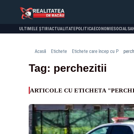
ULTIMELE ȘTIRI
ACTUALITATE
POLITICA
ECONOMIE
SOCIAL
SA
Acasă
Etichete
Etichete care încep cu P
perch
Tag: perchezitii
ARTICOLE CU ETICHETA "PERCHE