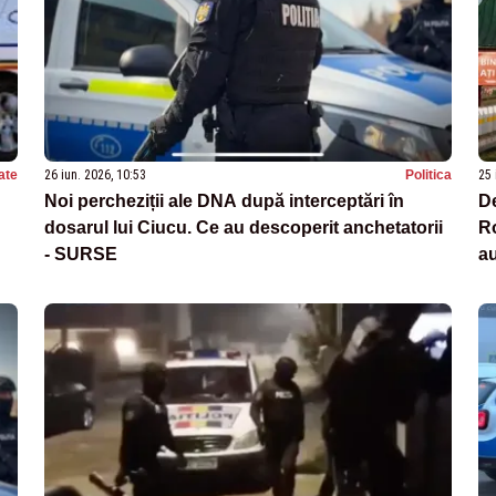
ate
26 iun. 2026, 10:53
Politica
25 
Noi percheziții ale DNA după interceptări în
De
dosarul lui Ciucu. Ce au descoperit anchetatorii
Ro
- SURSE
au