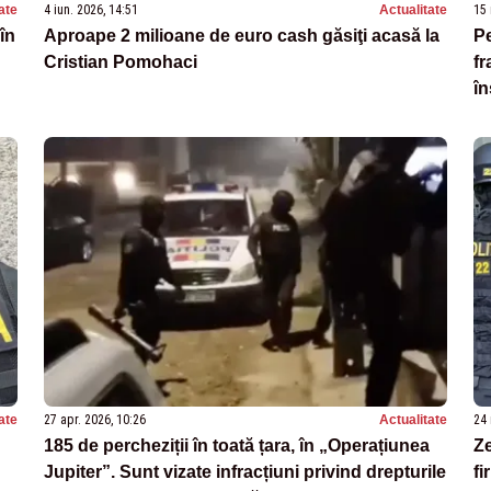
ate
4 iun. 2026, 14:51
Actualitate
15 
în
Aproape 2 milioane de euro cash găsiţi acasă la
Pe
Cristian Pomohaci
fr
în
ate
27 apr. 2026, 10:26
Actualitate
24 
185 de percheziții în toată țara, în „Operațiunea
Ze
Jupiter”. Sunt vizate infracțiuni privind drepturile
fi