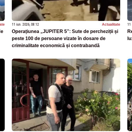
ate
11 iun. 2026, 08:12
Actualitate
11 
de
Operațiunea „JUPITER 5”: Sute de percheziții și
Re
peste 100 de persoane vizate în dosare de
lu
criminalitate economică și contrabandă