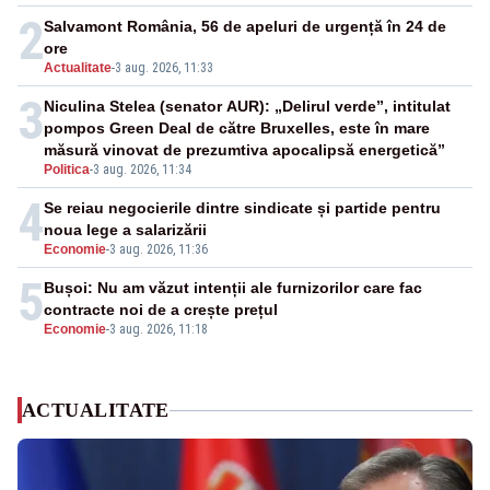
2
Salvamont România, 56 de apeluri de urgență în 24 de
ore
Actualitate
-
3 aug. 2026, 11:33
3
Niculina Stelea (senator AUR): „Delirul verde”, intitulat
pompos Green Deal de către Bruxelles, este în mare
măsură vinovat de prezumtiva apocalipsă energetică”
Politica
-
3 aug. 2026, 11:34
4
Se reiau negocierile dintre sindicate și partide pentru
noua lege a salarizării
Economie
-
3 aug. 2026, 11:36
5
Bușoi: Nu am văzut intenții ale furnizorilor care fac
contracte noi de a crește prețul
Economie
-
3 aug. 2026, 11:18
ACTUALITATE