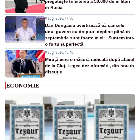
pregătește trimiterea a 50.000 de militari
în Rusia
9 aug. 2026, 17:50
Dan Dungaciu avertizează că șansele
unui guvern cu drepturi depline până în
septembrie sunt foarte mici: „Suntem într-
o furtună perfectă”
9 aug. 2026, 15:40
Miruță cere o măsură radicală după atacul
de la Cluj. Legea dezinformării, din nou în
discuție
ECONOMIE