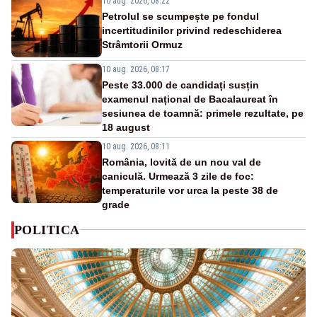
10 aug. 2026, 08:22
Petrolul se scumpește pe fondul
incertitudinilor privind redeschiderea
Strâmtorii Ormuz
10 aug. 2026, 08:17
Peste 33.000 de candidați susțin
examenul național de Bacalaureat în
sesiunea de toamnă: primele rezultate, pe
18 august
10 aug. 2026, 08:11
România, lovită de un nou val de
caniculă. Urmează 3 zile de foc:
temperaturile vor urca la peste 38 de
grade
POLITICA