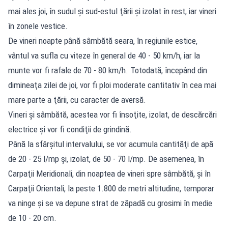
mai ales joi, în sudul şi sud-estul ţării şi izolat în rest, iar vineri
în zonele vestice.
De vineri noapte până sâmbătă seara, în regiunile estice,
vântul va sufla cu viteze în general de 40 - 50 km/h, iar la
munte vor fi rafale de 70 - 80 km/h. Totodată, începând din
dimineaţa zilei de joi, vor fi ploi moderate cantitativ în cea mai
mare parte a ţării, cu caracter de aversă.
Vineri şi sâmbătă, acestea vor fi însoţite, izolat, de descărcări
electrice şi vor fi condiţii de grindină.
Până la sfârşitul intervalului, se vor acumula cantităţi de apă
de 20 - 25 l/mp şi, izolat, de 50 - 70 l/mp. De asemenea, în
Carpaţii Meridionali, din noaptea de vineri spre sâmbătă, şi în
Carpaţii Orientali, la peste 1.800 de metri altitudine, temporar
va ninge şi se va depune strat de zăpadă cu grosimi în medie
de 10 - 20 cm.