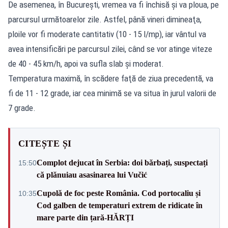
De asemenea, în Bucureşti, vremea va fi închisă şi va ploua, pe
parcursul următoarelor zile. Astfel, până vineri dimineaţa,
ploile vor fi moderate cantitativ (10 - 15 l/mp), iar vântul va
avea intensificări pe parcursul zilei, când se vor atinge viteze
de 40 - 45 km/h, apoi va sufla slab şi moderat.
Temperatura maximă, în scădere faţă de ziua precedentă, va
fi de 11 - 12 grade, iar cea minimă se va situa în jurul valorii de
7 grade.
CITEȘTE ȘI
Complot dejucat în Serbia: doi bărbați, suspectați
15:50
că plănuiau asasinarea lui Vučić
Cupolă de foc peste România. Cod portocaliu și
10:35
Cod galben de temperaturi extrem de ridicate în
mare parte din țară-HĂRȚI