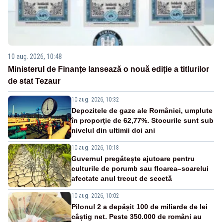
10 aug. 2026, 10:48
Ministerul de Finanțe lansează o nouă ediție a titlurilor
de stat Tezaur
10 aug. 2026, 10:32
Depozitele de gaze ale României, umplute
în proporţie de 62,77%. Stocurile sunt sub
nivelul din ultimii doi ani
10 aug. 2026, 10:18
Guvernul pregătește ajutoare pentru
culturile de porumb sau floarea–soarelui
afectate anul trecut de secetă
10 aug. 2026, 10:02
Pilonul 2 a depășit 100 de miliarde de lei
câștig net. Peste 350.000 de români au