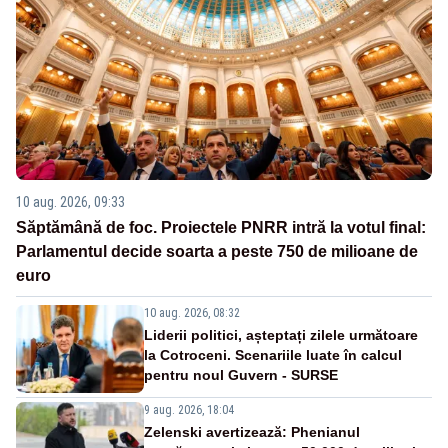
10 aug. 2026, 09:33
Săptămână de foc. Proiectele PNRR intră la votul final:
Parlamentul decide soarta a peste 750 de milioane de
euro
10 aug. 2026, 08:32
Liderii politici, așteptați zilele următoare
la Cotroceni. Scenariile luate în calcul
pentru noul Guvern - SURSE
9 aug. 2026, 18:04
Zelenski avertizează: Phenianul