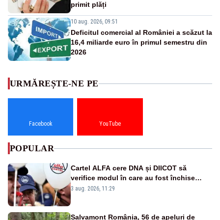
primit plăți
10 aug. 2026, 09:51
Deficitul comercial al României a scăzut la
16,4 miliarde euro în primul semestru din
2026
URMĂREȘTE-NE PE
Facebook
YouTube
POPULAR
Cartel ALFA cere DNA și DIICOT să
verifice modul în care au fost închise
centralele pe cărbune
3 aug. 2026, 11:29
Salvamont România, 56 de apeluri de