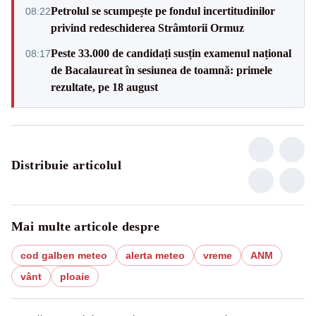
Petrolul se scumpește pe fondul incertitudinilor
08:22
privind redeschiderea Strâmtorii Ormuz
Peste 33.000 de candidați susțin examenul național
08:17
de Bacalaureat în sesiunea de toamnă: primele
rezultate, pe 18 august
Distribuie articolul
Mai multe articole despre
cod galben meteo
alerta meteo
vreme
ANM
vânt
ploaie