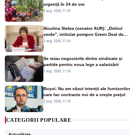
urgență în 24 de ore
3 aug. 2026, 11:33
Niculina Stelea (senator AUR): „Delirul
verde”, intitulat pompos Green Deal de
către Bruxelles, este în mare măsură
3 aug. 2026, 11:34
vinovat de prezumtiva apocalipsă
energetică”
Se reiau negocierile dintre sindicate și
partide pentru noua lege a salarizării
3 aug. 2026, 11:36
Bușoi: Nu am văzut intenții ale furnizorilor
care fac contracte noi de a crește prețul
3 aug. 2026, 11:18
CATEGORII POPULARE
Actualitate